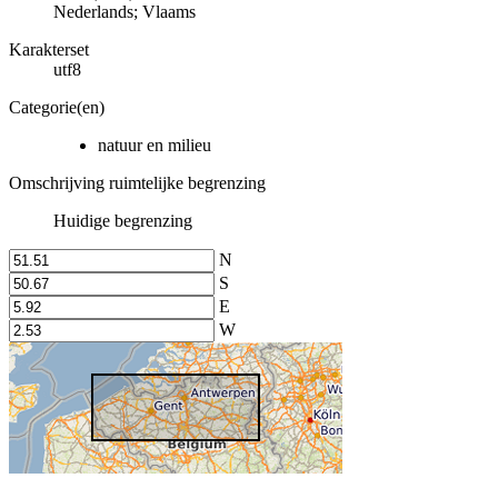
Nederlands; Vlaams
Karakterset
utf8
Categorie(en)
natuur en milieu
Omschrijving ruimtelijke begrenzing
Huidige begrenzing
N
S
E
W