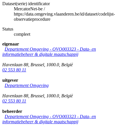
Dataset(serie) identificator
MercatorNet-be
/
https://data.omgeving.vlaanderen.be/id/dataset/codelijst-
observatieprocedure
Status
compleet
eigenaar
Departement Omgeving - OVO003323 - Data- en
informatiebeheer & digitale maatschappij
Havenlaan 88
,
Brussel
,
1000.0
,
België
02 553 80 11
uitgever
Departement Omgeving
Havenlaan 88
,
Brussel
,
1000.0
,
België
02 553 80 11
beheerder
Departement Omgeving - OVO003323 - Data- en
informatiebeheer & digitale maatschappij