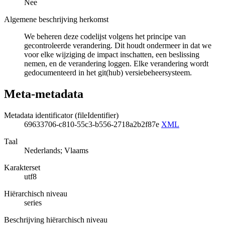
Nee
Algemene beschrijving herkomst
We beheren deze codelijst volgens het principe van
gecontroleerde verandering. Dit houdt ondermeer in dat we
voor elke wijziging de impact inschatten, een beslissing
nemen, en de verandering loggen. Elke verandering wordt
gedocumenteerd in het git(hub) versiebeheersysteem.
Meta-metadata
Metadata identificator (fileIdentifier)
69633706-c810-55c3-b556-2718a2b2f87e
XML
Taal
Nederlands; Vlaams
Karakterset
utf8
Hiërarchisch niveau
series
Beschrijving hiërarchisch niveau