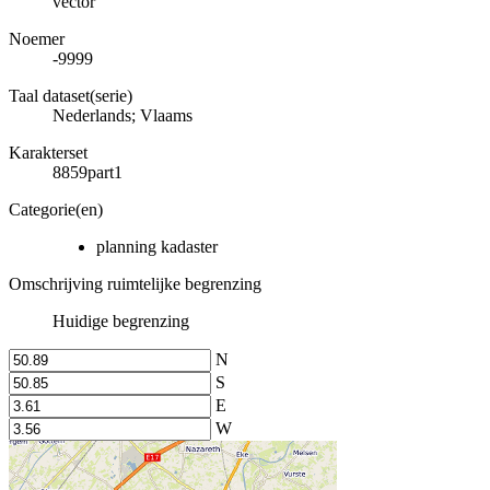
vector
Noemer
-9999
Taal dataset(serie)
Nederlands; Vlaams
Karakterset
8859part1
Categorie(en)
planning kadaster
Omschrijving ruimtelijke begrenzing
Huidige begrenzing
N
S
E
W