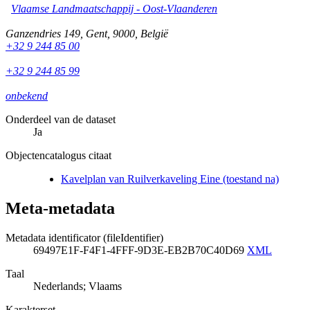
Vlaamse Landmaatschappij - Oost-Vlaanderen
Ganzendries 149
,
Gent
,
9000
,
België
+32 9 244 85 00
+32 9 244 85 99
onbekend
Onderdeel van de dataset
Ja
Objectencatalogus citaat
Kavelplan van Ruilverkaveling Eine (toestand na)
Meta-metadata
Metadata identificator (fileIdentifier)
69497E1F-F4F1-4FFF-9D3E-EB2B70C40D69
XML
Taal
Nederlands; Vlaams
Karakterset