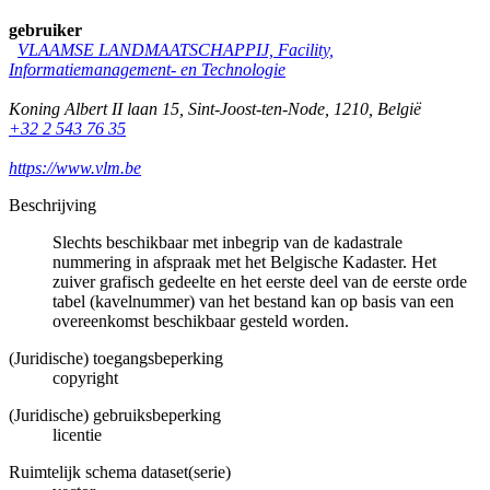
gebruiker
VLAAMSE LANDMAATSCHAPPIJ, Facility,
Informatiemanagement- en Technologie
Koning Albert II laan 15
,
Sint-Joost-ten-Node
,
1210
,
België
+32 2 543 76 35
https://www.vlm.be
Beschrijving
Slechts beschikbaar met inbegrip van de kadastrale
nummering in afspraak met het Belgische Kadaster. Het
zuiver grafisch gedeelte en het eerste deel van de eerste orde
tabel (kavelnummer) van het bestand kan op basis van een
overeenkomst beschikbaar gesteld worden.
(Juridische) toegangsbeperking
copyright
(Juridische) gebruiksbeperking
licentie
Ruimtelijk schema dataset(serie)