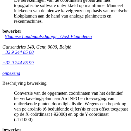
De berekeningen van de coördinaten gebeurden met
topografische software ontwikkeld op mainframe. Manueel
intekenen van de nieuwe kavelgrenzen op basis van metrische
blokplannen aan de hand van analoge planimeters en
rekenmachines.
bewerker
Vlaamse Landmaatschappij - Oost-Vlaanderen
Ganzendries 149
,
Gent
,
9000
,
België
+32 9 244 85 00
+32 9 244 85 99
onbekend
Beschrijving bewerking
Conversie van de opgemeten coördinaten van het definitief
herverkavelingsplan naar ArcINFO en toevoeging van
ontbrekende punten door digitalisatie. Wegens een beperking
van pc arc/info (6 beduidende cijfers)is er een offset toegepast
op de X-coördinaat (-92000) en op de Y-coördinaat
(-171000).
bewerker