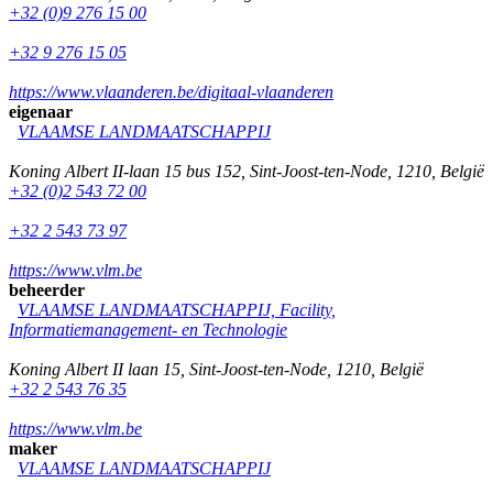
+32 (0)9 276 15 00
+32 9 276 15 05
https://www.vlaanderen.be/digitaal-vlaanderen
eigenaar
VLAAMSE LANDMAATSCHAPPIJ
Koning Albert II-laan 15 bus 152
,
Sint-Joost-ten-Node
,
1210
,
België
+32 (0)2 543 72 00
+32 2 543 73 97
https://www.vlm.be
beheerder
VLAAMSE LANDMAATSCHAPPIJ, Facility,
Informatiemanagement- en Technologie
Koning Albert II laan 15
,
Sint-Joost-ten-Node
,
1210
,
België
+32 2 543 76 35
https://www.vlm.be
maker
VLAAMSE LANDMAATSCHAPPIJ