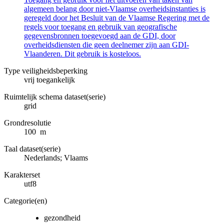
algemeen belang door niet-Vlaamse overheidsinstanties is
geregeld door het Besluit van de Vlaamse Regering met de
regels voor toegang en gebruik van geografische
gegevensbronnen toegevoegd aan de GDI, door
overheidsdiensten die geen deelnemer zijn aan GDI-
Vlaanderen. Dit gebruik is kosteloos.
Type veiligheidsbeperking
vrij toegankelijk
Ruimtelijk schema dataset(serie)
grid
Grondresolutie
100 m
Taal dataset(serie)
Nederlands; Vlaams
Karakterset
utf8
Categorie(en)
gezondheid