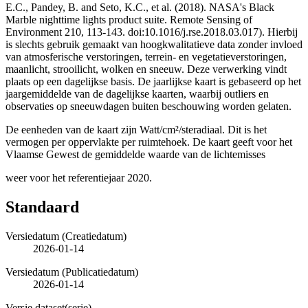
E.C., Pandey, B. and Seto, K.C., et al. (2018). NASA's Black
Marble nighttime lights product suite. Remote Sensing of
Environment 210, 113-143. doi:10.1016/j.rse.2018.03.017). Hierbij
is slechts gebruik gemaakt van hoogkwalitatieve data zonder invloed
van atmosferische verstoringen, terrein- en vegetatieverstoringen,
maanlicht, strooilicht, wolken en sneeuw. Deze verwerking vindt
plaats op een dagelijkse basis. De jaarlijkse kaart is gebaseerd op het
jaargemiddelde van de dagelijkse kaarten, waarbij outliers en
observaties op sneeuwdagen buiten beschouwing worden gelaten.
De eenheden van de kaart zijn Watt/cm²/steradiaal. Dit is het
vermogen per oppervlakte per ruimtehoek. De kaart geeft voor het
Vlaamse Gewest de gemiddelde waarde van de lichtemisses
weer voor het referentiejaar 2020.
Standaard
Versiedatum (Creatiedatum)
2026-01-14
Versiedatum (Publicatiedatum)
2026-01-14
Versie dataset(serie)