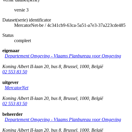
versie 3
Dataset(serie) identificator
MercatorNet-be
/
4c341cb9-63ca-5a51-a7e3-37a223cde485
Status
compleet
eigenaar
Departement Omgeving - Vlaams Planbureau voor Omgeving
Koning Albert II-laan 20, bus 8
,
Brussel
,
1000
,
België
02 553 83 50
uitgever
MercatorNet
Koning Albert II-laan 20, bus 8
,
Brussel
,
1000
,
België
02 553 83 50
beheerder
Departement Omgeving - Vlaams Planbureau voor Omgeving
Koning Albert II-laan 20, bus 8
,
Brussel
,
1000
,
België