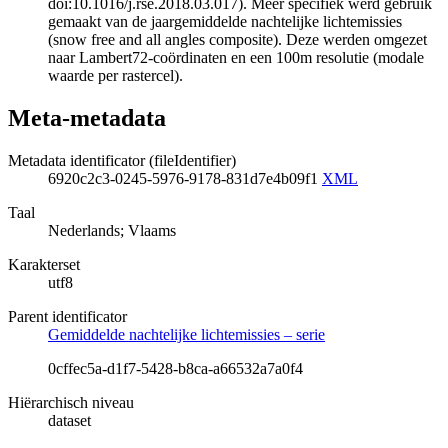
doi:10.1016/j.rse.2018.03.017). Meer specifiek werd gebruik
gemaakt van de jaargemiddelde nachtelijke lichtemissies
(snow free and all angles composite). Deze werden omgezet
naar Lambert72-coördinaten en een 100m resolutie (modale
waarde per rastercel).
Meta-metadata
Metadata identificator (fileIdentifier)
6920c2c3-0245-5976-9178-831d7e4b09f1
XML
Taal
Nederlands; Vlaams
Karakterset
utf8
Parent identificator
Gemiddelde nachtelijke lichtemissies – serie
0cffec5a-d1f7-5428-b8ca-a66532a7a0f4
Hiërarchisch niveau
dataset