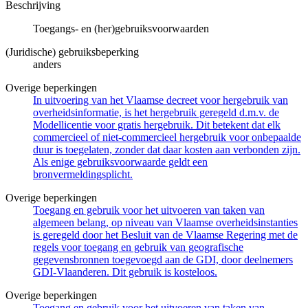
Beschrijving
Toegangs- en (her)gebruiksvoorwaarden
(Juridische) gebruiksbeperking
anders
Overige beperkingen
In uitvoering van het Vlaamse decreet voor hergebruik van
overheidsinformatie, is het hergebruik geregeld d.m.v. de
Modellicentie voor gratis hergebruik. Dit betekent dat elk
commercieel of niet-commercieel hergebruik voor onbepaalde
duur is toegelaten, zonder dat daar kosten aan verbonden zijn.
Als enige gebruiksvoorwaarde geldt een
bronvermeldingsplicht.
Overige beperkingen
Toegang en gebruik voor het uitvoeren van taken van
algemeen belang, op niveau van Vlaamse overheidsinstanties
is geregeld door het Besluit van de Vlaamse Regering met de
regels voor toegang en gebruik van geografische
gegevensbronnen toegevoegd aan de GDI, door deelnemers
GDI-Vlaanderen. Dit gebruik is kosteloos.
Overige beperkingen
Toegang en gebruik voor het uitvoeren van taken van