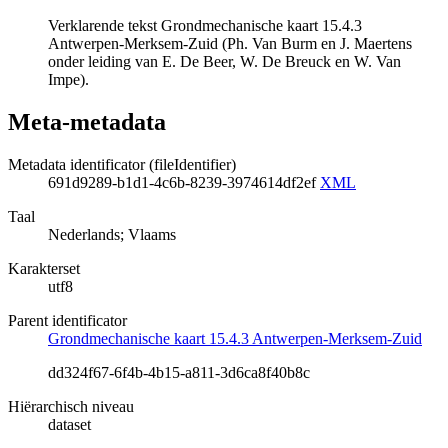
Verklarende tekst Grondmechanische kaart 15.4.3
Antwerpen-Merksem-Zuid (Ph. Van Burm en J. Maertens
onder leiding van E. De Beer, W. De Breuck en W. Van
Impe).
Meta-metadata
Metadata identificator (fileIdentifier)
691d9289-b1d1-4c6b-8239-3974614df2ef
XML
Taal
Nederlands; Vlaams
Karakterset
utf8
Parent identificator
Grondmechanische kaart 15.4.3 Antwerpen-Merksem-Zuid
dd324f67-6f4b-4b15-a811-3d6ca8f40b8c
Hiërarchisch niveau
dataset