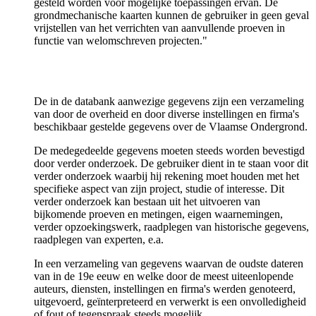
gesteld worden voor mogelijke toepassingen ervan. De
grondmechanische kaarten kunnen de gebruiker in geen geval
vrijstellen van het verrichten van aanvullende proeven in
functie van welomschreven projecten."
De in de databank aanwezige gegevens zijn een verzameling
van door de overheid en door diverse instellingen en firma's
beschikbaar gestelde gegevens over de Vlaamse Ondergrond.
De medegedeelde gegevens moeten steeds worden bevestigd
door verder onderzoek. De gebruiker dient in te staan voor dit
verder onderzoek waarbij hij rekening moet houden met het
specifieke aspect van zijn project, studie of interesse. Dit
verder onderzoek kan bestaan uit het uitvoeren van
bijkomende proeven en metingen, eigen waarnemingen,
verder opzoekingswerk, raadplegen van historische gegevens,
raadplegen van experten, e.a.
In een verzameling van gegevens waarvan de oudste dateren
van in de 19e eeuw en welke door de meest uiteenlopende
auteurs, diensten, instellingen en firma's werden genoteerd,
uitgevoerd, geïnterpreteerd en verwerkt is een onvolledigheid
of fout of tegenspraak steeds mogelijk.