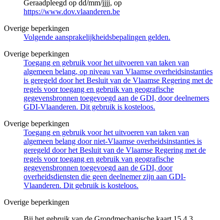
Geraadpleegd op dd/mm/jjjj, op
https://www.dov.vlaanderen.be
Overige beperkingen
Volgende aansprakelijkheidsbepalingen gelden.
Overige beperkingen
Toegang en gebruik voor het uitvoeren van taken van
algemeen belang, op niveau van Vlaamse overheidsinstanties
is geregeld door het Besluit van de Vlaamse Regering met de
regels voor toegang en gebruik van geografische
gegevensbronnen toegevoegd aan de GDI, door deelnemers
GDI-Vlaanderen. Dit gebruik is kosteloos.
Overige beperkingen
Toegang en gebruik voor het uitvoeren van taken van
algemeen belang door niet-Vlaamse overheidsinstanties is
geregeld door het Besluit van de Vlaamse Regering met de
regels voor toegang en gebruik van geografische
gegevensbronnen toegevoegd aan de GDI, door
overheidsdiensten die geen deelnemer zijn aan GDI-
Vlaanderen. Dit gebruik is kosteloos.
Overige beperkingen
Bij het gebruik van de Grondmechanische kaart 15.4.3