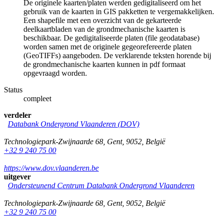
De originele kaarten/platen werden gedigitaliseerd om het
gebruik van de kaarten in GIS pakketten te vergemakkelijken.
Een shapefile met een overzicht van de gekarteerde
deelkaartbladen van de grondmechanische kaarten is
beschikbaar. De gedigitaliseerde platen (file geodatabase)
worden samen met de originele gegeorefereerde platen
(GeoTIFFs) aangeboden. De verklarende teksten horende bij
de grondmechanische kaarten kunnen in pdf formaat
opgevraagd worden.
Status
compleet
verdeler
Databank Ondergrond Vlaanderen (DOV)
Technologiepark-Zwijnaarde 68
,
Gent
,
9052
,
België
+32 9 240 75 00
https://www.dov.vlaanderen.be
uitgever
Ondersteunend Centrum Databank Ondergrond Vlaanderen
Technologiepark-Zwijnaarde 68
,
Gent
,
9052
,
België
+32 9 240 75 00