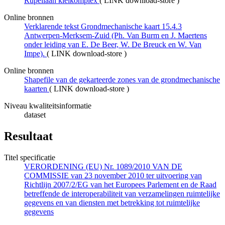
Rupeliaan kleikomplex
(
LINK download-store
)
Online bronnen
Verklarende tekst Grondmechanische kaart 15.4.3
Antwerpen-Merksem-Zuid (Ph. Van Burm en J. Maertens
onder leiding van E. De Beer, W. De Breuck en W. Van
Impe).
(
LINK download-store
)
Online bronnen
Shapefile van de gekarteerde zones van de grondmechanische
kaarten
(
LINK download-store
)
Niveau kwaliteitsinformatie
dataset
Resultaat
Titel specificatie
VERORDENING (EU) Nr. 1089/2010 VAN DE
COMMISSIE van 23 november 2010 ter uitvoering van
Richtlijn 2007/2/EG van het Europees Parlement en de Raad
betreffende de interoperabiliteit van verzamelingen ruimtelijke
gegevens en van diensten met betrekking tot ruimtelijke
gegevens