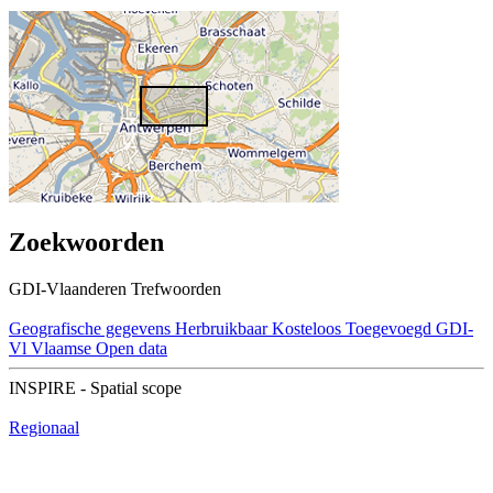
Zoekwoorden
GDI-Vlaanderen Trefwoorden
Geografische gegevens
Herbruikbaar
Kosteloos
Toegevoegd GDI-
Vl
Vlaamse Open data
INSPIRE - Spatial scope
Regionaal