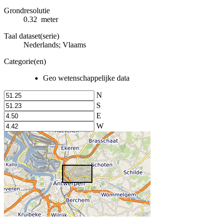
Grondresolutie
0.32 meter
Taal dataset(serie)
Nederlands; Vlaams
Categorie(en)
Geo wetenschappelijke data
N
S
E
W