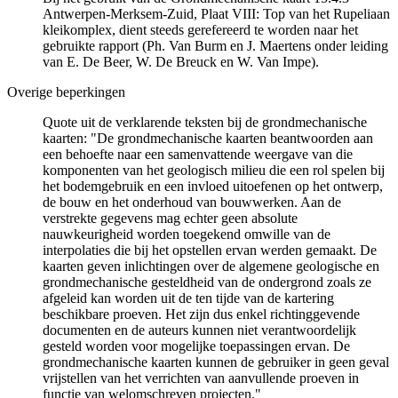
Antwerpen-Merksem-Zuid, Plaat VIII: Top van het Rupeliaan
kleikomplex, dient steeds gerefereerd te worden naar het
gebruikte rapport (Ph. Van Burm en J. Maertens onder leiding
van E. De Beer, W. De Breuck en W. Van Impe).
Overige beperkingen
Quote uit de verklarende teksten bij de grondmechanische
kaarten: "De grondmechanische kaarten beantwoorden aan
een behoefte naar een samenvattende weergave van die
komponenten van het geologisch milieu die een rol spelen bij
het bodemgebruik en een invloed uitoefenen op het ontwerp,
de bouw en het onderhoud van bouwwerken. Aan de
verstrekte gegevens mag echter geen absolute
nauwkeurigheid worden toegekend omwille van de
interpolaties die bij het opstellen ervan werden gemaakt. De
kaarten geven inlichtingen over de algemene geologische en
grondmechanische gesteldheid van de ondergrond zoals ze
afgeleid kan worden uit de ten tijde van de kartering
beschikbare proeven. Het zijn dus enkel richtinggevende
documenten en de auteurs kunnen niet verantwoordelijk
gesteld worden voor mogelijke toepassingen ervan. De
grondmechanische kaarten kunnen de gebruiker in geen geval
vrijstellen van het verrichten van aanvullende proeven in
functie van welomschreven projecten."