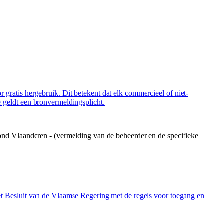
 gratis hergebruik. Dit betekent dat elk commercieel of niet-
 geldt een bronvermeldingsplicht.
ond Vlaanderen - (vermelding van de beheerder en de specifieke
et Besluit van de Vlaamse Regering met de regels voor toegang en