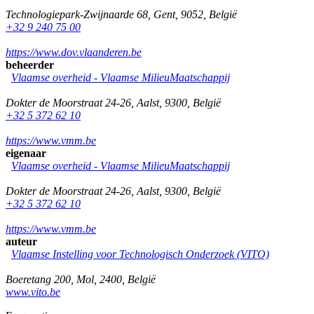
Technologiepark-Zwijnaarde 68
,
Gent
,
9052
,
België
+32 9 240 75 00
https://www.dov.vlaanderen.be
beheerder
Vlaamse overheid - Vlaamse MilieuMaatschappij
Dokter de Moorstraat 24-26
,
Aalst
,
9300
,
België
+32 5 372 62 10
https://www.vmm.be
eigenaar
Vlaamse overheid - Vlaamse MilieuMaatschappij
Dokter de Moorstraat 24-26
,
Aalst
,
9300
,
België
+32 5 372 62 10
https://www.vmm.be
auteur
Vlaamse Instelling voor Technologisch Onderzoek (VITO)
Boeretang 200
,
Mol
,
2400
,
België
www.vito.be