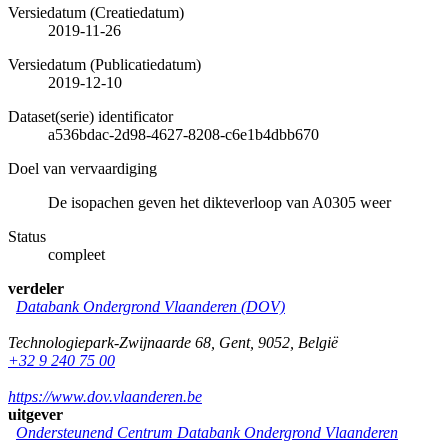
Versiedatum (Creatiedatum)
2019-11-26
Versiedatum (Publicatiedatum)
2019-12-10
Dataset(serie) identificator
a536bdac-2d98-4627-8208-c6e1b4dbb670
Doel van vervaardiging
De isopachen geven het dikteverloop van A0305 weer
Status
compleet
verdeler
Databank Ondergrond Vlaanderen (DOV)
Technologiepark-Zwijnaarde 68
,
Gent
,
9052
,
België
+32 9 240 75 00
https://www.dov.vlaanderen.be
uitgever
Ondersteunend Centrum Databank Ondergrond Vlaanderen