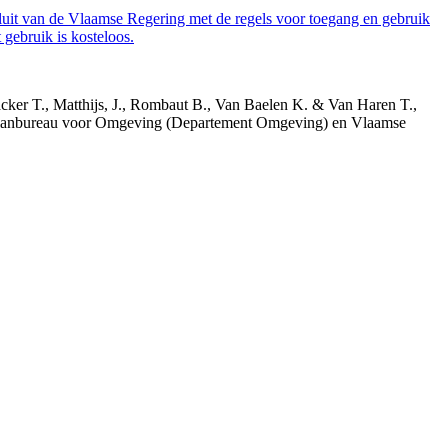
luit van de Vlaamse Regering met de regels voor toegang en gebruik
gebruik is kosteloos.
acker T., Matthijs, J., Rombaut B., Van Baelen K. & Van Haren T.,
 Planbureau voor Omgeving (Departement Omgeving) en Vlaamse