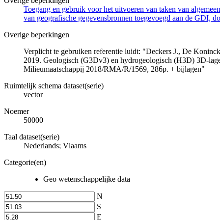
Overige beperkingen
Toegang en gebruik voor het uitvoeren van taken van algemeen 
van geografische gegevensbronnen toegevoegd aan de GDI, door
Overige beperkingen
Verplicht te gebruiken referentie luidt: "Deckers J., De Koni
2019. Geologisch (G3Dv3) en hydrogeologisch (H3D) 3D-lage
Milieumaatschappij 2018/RMA/R/1569, 286p. + bijlagen"
Ruimtelijk schema dataset(serie)
vector
Noemer
50000
Taal dataset(serie)
Nederlands; Vlaams
Categorie(en)
Geo wetenschappelijke data
N
S
E