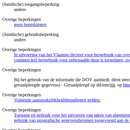
(Juridische) toegangsbeperking
anders
Overige beperkingen
geen beperkingen
(Juridische) gebruiksbeperking
anders
Overige beperkingen
In uitvoering van het Vlaamse decreet voor hergebruik van overh
commercieel hergebruik voor onbepaalde duur is toegelaten, zo
Overige beperkingen
Bij het gebruik van de informatie die DOV aanbiedt, dient ste
geraadpleegde gegevens) - Geraadpleegd op dd/mm/jjjj, op
htt
Overige beperkingen
Volgende aansprakelijkheidsbepalingen gelden.
Overige beperkingen
Toegang en gebruik voor het uitvoeren van taken van algemeen 
gebruik van geografische gegevensbronnen toegevoegd aan de 