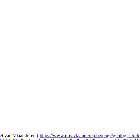
l van Vlaanderen (
https://www.dov.vlaanderen.be/page/geologisch-