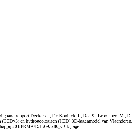
t bijgaand rapport Deckers J., De Koninck R., Bos S., Broothaers M., Di
 (G3Dv3) en hydrogeologisch (H3D) 3D-lagenmodel van Vlaanderen. S
appij 2018/RMA/R/1569, 286p. + bijlagen