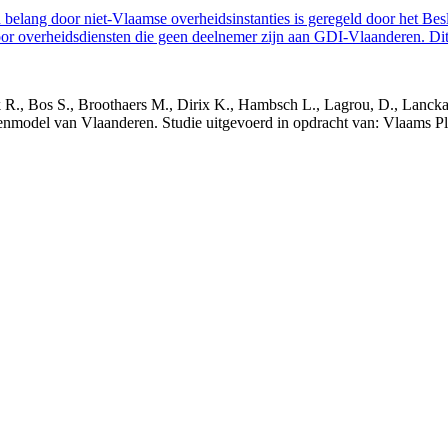
belang door niet-Vlaamse overheidsinstanties is geregeld door het Bes
 overheidsdiensten die geen deelnemer zijn aan GDI-Vlaanderen. Dit 
nck R., Bos S., Broothaers M., Dirix K., Hambsch L., Lagrou, D., Lanck
nmodel van Vlaanderen. Studie uitgevoerd in opdracht van: Vlaams