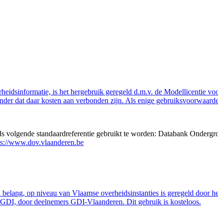
eidsinformatie, is het hergebruik geregeld d.m.v. de Modellicentie voor
nder dat daar kosten aan verbonden zijn. Als enige gebruiksvoorwaarde
eds volgende standaardreferentie gebruikt te worden: Databank Ondergr
ps://www.dov.vlaanderen.be
belang, op niveau van Vlaamse overheidsinstanties is geregeld door h
GDI, door deelnemers GDI-Vlaanderen. Dit gebruik is kosteloos.