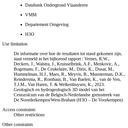
Databank Ondergrond Vlaanderen
VMM
Departement Omgeving
H3O
Use limitation
De informatie over hoe de resultaten tot stand gekomen zijn,
staat vermeld in het bijhorend rapport : Vernes, R.W.,
Deckers, J., Walstra, J., Kruisselbrink, A.F., Menkovic, A.,
Bogemans, F., De Ceukelaire, M., Dirix, K., Dusar, M.,
Hummelman, H.J., Maes, R., Meyvis, B., Munsterman, D.K.,
Reindersma, R., Rombaut, B., Van Baelen, K., van de Ven,
T.J.M., Van Haren, T. & Welkenhuysen, K., 2023.
Geologisch en hydrogeologisch 3D model van het
Cenozoïcum van de Belgisch-Nederlandse grensstreek van
De Noorderkempen/West-Brabant (H3O – De Voorkempen)
Access constraints
Other restrictions
Other constraints