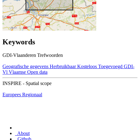
Keywords
GDI-Vlaanderen Trefwoorden
Geografische gegevens
Herbruikbaar
Kosteloos
Toegevoegd GDI-
Vl
Vlaamse Open data
INSPIRE - Spatial scope
Europees
Regionaal
About
Github