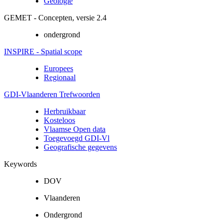
Geologie
GEMET - Concepten, versie 2.4
ondergrond
INSPIRE - Spatial scope
Europees
Regionaal
GDI-Vlaanderen Trefwoorden
Herbruikbaar
Kosteloos
Vlaamse Open data
Toegevoegd GDI-Vl
Geografische gegevens
Keywords
DOV
Vlaanderen
Ondergrond