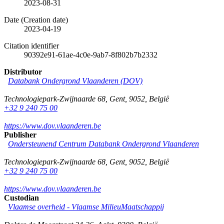
2023-08-31
Date (Creation date)
2023-04-19
Citation identifier
90392e91-61ae-4c0e-9ab7-8f802b7b2332
Distributor
Databank Ondergrond Vlaanderen (DOV)
Technologiepark-Zwijnaarde 68
,
Gent
,
9052
,
België
+32 9 240 75 00
https://www.dov.vlaanderen.be
Publisher
Ondersteunend Centrum Databank Ondergrond Vlaanderen
Technologiepark-Zwijnaarde 68
,
Gent
,
9052
,
België
+32 9 240 75 00
https://www.dov.vlaanderen.be
Custodian
Vlaamse overheid - Vlaamse MilieuMaatschappij