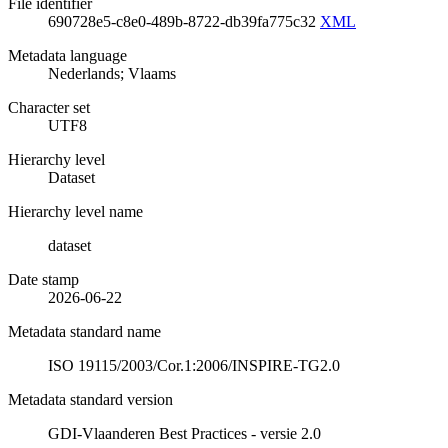
File identifier
690728e5-c8e0-489b-8722-db39fa775c32
XML
Metadata language
Nederlands; Vlaams
Character set
UTF8
Hierarchy level
Dataset
Hierarchy level name
dataset
Date stamp
2026-06-22
Metadata standard name
ISO 19115/2003/Cor.1:2006/INSPIRE-TG2.0
Metadata standard version
GDI-Vlaanderen Best Practices - versie 2.0