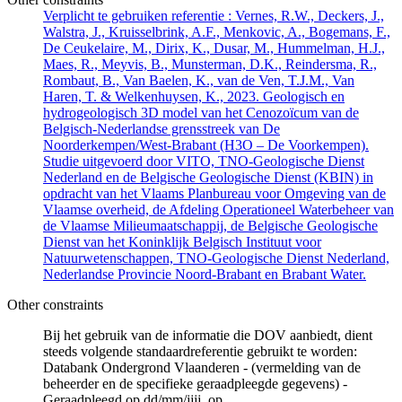
Verplicht te gebruiken referentie : Vernes, R.W., Deckers, J.,
Walstra, J., Kruisselbrink, A.F., Menkovic, A., Bogemans, F.,
De Ceukelaire, M., Dirix, K., Dusar, M., Hummelman, H.J.,
Maes, R., Meyvis, B., Munsterman, D.K., Reindersma, R.,
Rombaut, B., Van Baelen, K., van de Ven, T.J.M., Van
Haren, T. & Welkenhuysen, K., 2023. Geologisch en
hydrogeologisch 3D model van het Cenozoïcum van de
Belgisch-Nederlandse grensstreek van De
Noorderkempen/West-Brabant (H3O – De Voorkempen).
Studie uitgevoerd door VITO, TNO-Geologische Dienst
Nederland en de Belgische Geologische Dienst (KBIN) in
opdracht van het Vlaams Planbureau voor Omgeving van de
Vlaamse overheid, de Afdeling Operationeel Waterbeheer van
de Vlaamse Milieumaatschappij, de Belgische Geologische
Dienst van het Koninklijk Belgisch Instituut voor
Natuurwetenschappen, TNO-Geologische Dienst Nederland,
Nederlandse Provincie Noord-Brabant en Brabant Water.
Other constraints
Bij het gebruik van de informatie die DOV aanbiedt, dient
steeds volgende standaardreferentie gebruikt te worden:
Databank Ondergrond Vlaanderen - (vermelding van de
beheerder en de specifieke geraadpleegde gegevens) -
Geraadpleegd op dd/mm/jjjj, op