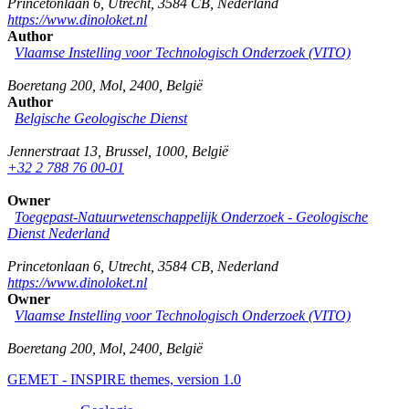
Princetonlaan 6
,
Utrecht
,
3584 CB
,
Nederland
https://www.dinoloket.nl
Author
Vlaamse Instelling voor Technologisch Onderzoek (VITO)
Boeretang 200
,
Mol
,
2400
,
België
Author
Belgische Geologische Dienst
Jennerstraat 13
,
Brussel
,
1000
,
België
+32 2 788 76 00-01
Owner
Toegepast-Natuurwetenschappelijk Onderzoek - Geologische
Dienst Nederland
Princetonlaan 6
,
Utrecht
,
3584 CB
,
Nederland
https://www.dinoloket.nl
Owner
Vlaamse Instelling voor Technologisch Onderzoek (VITO)
Boeretang 200
,
Mol
,
2400
,
België
GEMET - INSPIRE themes, version 1.0