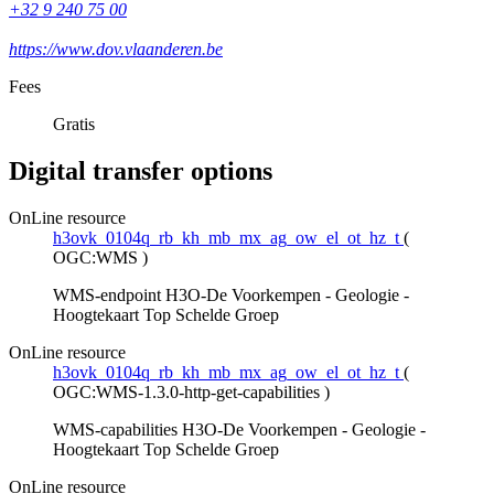
+32 9 240 75 00
https://www.dov.vlaanderen.be
Fees
Gratis
Digital transfer options
OnLine resource
h3ovk_0104q_rb_kh_mb_mx_ag_ow_el_ot_hz_t
(
OGC:WMS
)
WMS-endpoint H3O-De Voorkempen - Geologie -
Hoogtekaart Top Schelde Groep
OnLine resource
h3ovk_0104q_rb_kh_mb_mx_ag_ow_el_ot_hz_t
(
OGC:WMS-1.3.0-http-get-capabilities
)
WMS-capabilities H3O-De Voorkempen - Geologie -
Hoogtekaart Top Schelde Groep
OnLine resource