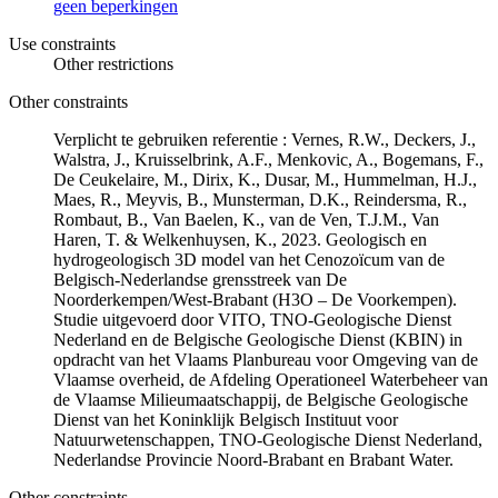
geen beperkingen
Use constraints
Other restrictions
Other constraints
Verplicht te gebruiken referentie : Vernes, R.W., Deckers, J.,
Walstra, J., Kruisselbrink, A.F., Menkovic, A., Bogemans, F.,
De Ceukelaire, M., Dirix, K., Dusar, M., Hummelman, H.J.,
Maes, R., Meyvis, B., Munsterman, D.K., Reindersma, R.,
Rombaut, B., Van Baelen, K., van de Ven, T.J.M., Van
Haren, T. & Welkenhuysen, K., 2023. Geologisch en
hydrogeologisch 3D model van het Cenozoïcum van de
Belgisch-Nederlandse grensstreek van De
Noorderkempen/West-Brabant (H3O – De Voorkempen).
Studie uitgevoerd door VITO, TNO-Geologische Dienst
Nederland en de Belgische Geologische Dienst (KBIN) in
opdracht van het Vlaams Planbureau voor Omgeving van de
Vlaamse overheid, de Afdeling Operationeel Waterbeheer van
de Vlaamse Milieumaatschappij, de Belgische Geologische
Dienst van het Koninklijk Belgisch Instituut voor
Natuurwetenschappen, TNO-Geologische Dienst Nederland,
Nederlandse Provincie Noord-Brabant en Brabant Water.
Other constraints