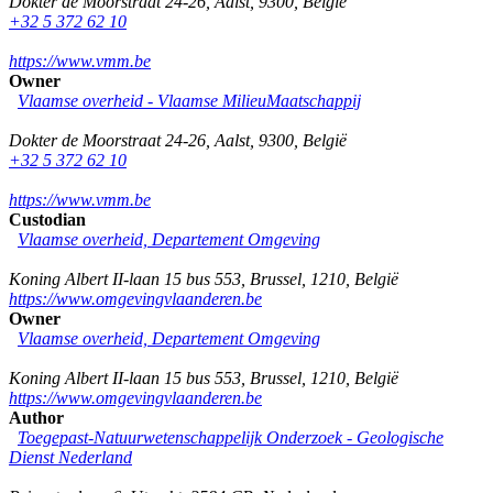
Dokter de Moorstraat 24-26
,
Aalst
,
9300
,
België
+32 5 372 62 10
https://www.vmm.be
Owner
Vlaamse overheid - Vlaamse MilieuMaatschappij
Dokter de Moorstraat 24-26
,
Aalst
,
9300
,
België
+32 5 372 62 10
https://www.vmm.be
Custodian
Vlaamse overheid, Departement Omgeving
Koning Albert II-laan 15 bus 553
,
Brussel
,
1210
,
België
https://www.omgevingvlaanderen.be
Owner
Vlaamse overheid, Departement Omgeving
Koning Albert II-laan 15 bus 553
,
Brussel
,
1210
,
België
https://www.omgevingvlaanderen.be
Author
Toegepast-Natuurwetenschappelijk Onderzoek - Geologische
Dienst Nederland