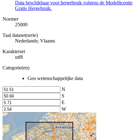
Data beschikbaar voor hergebruik volgens de Modellicentie
Gratis Hergebruik.
Noemer
25000
Taal dataset(serie)
Nederlands; Vlaams
Karakterset
utf8
Categorie(en)
Geo wetenschappelijke data
N
S
E
W