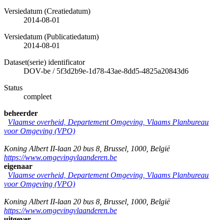
Versiedatum (Creatiedatum)
2014-08-01
Versiedatum (Publicatiedatum)
2014-08-01
Dataset(serie) identificator
DOV-be
/
5f3d2b9e-1d78-43ae-8dd5-4825a20843d6
Status
compleet
beheerder
Vlaamse overheid, Departement Omgeving, Vlaams Planbureau
voor Omgeving (VPO)
Koning Albert II-laan 20 bus 8
,
Brussel
,
1000
,
België
https://www.omgevingvlaanderen.be
eigenaar
Vlaamse overheid, Departement Omgeving, Vlaams Planbureau
voor Omgeving (VPO)
Koning Albert II-laan 20 bus 8
,
Brussel
,
1000
,
België
https://www.omgevingvlaanderen.be
uitgever