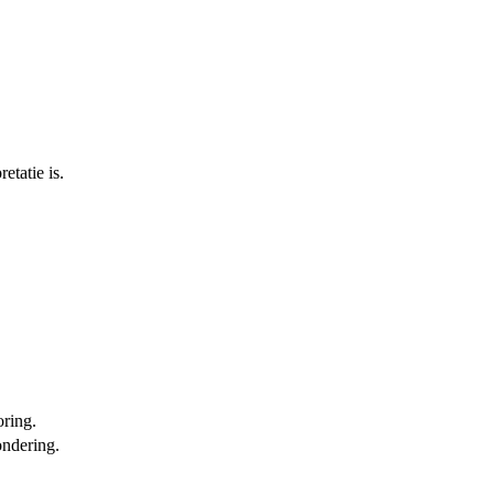
etatie is.
oring.
ondering.