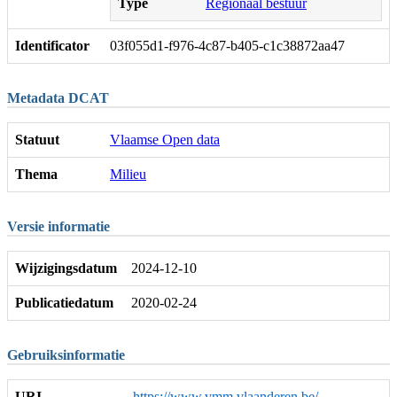
Type
Regionaal bestuur
Identificator
03f055d1-f976-4c87-b405-c1c38872aa47
Metadata DCAT
Statuut
Vlaamse Open data
Thema
Milieu
Versie informatie
Wijzigingsdatum
2024-12-10
Publicatiedatum
2020-02-24
Gebruiksinformatie
URI
https://www.vmm.vlaanderen.be/