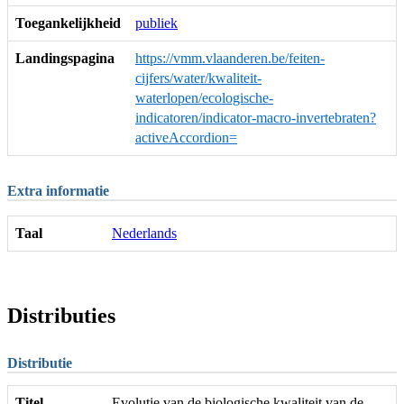
Toegankelijkheid
publiek
Landingspagina
https://vmm.vlaanderen.be/feiten-
cijfers/water/kwaliteit-
waterlopen/ecologische-
indicatoren/indicator-macro-invertebraten?
activeAccordion=
Extra informatie
Taal
Nederlands
Distributies
Distributie
Titel
Evolutie van de biologische kwaliteit van de