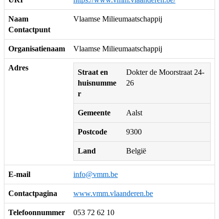
Naam
Vlaamse Milieumaatschappij
Contactpunt
Organisatienaam
Vlaamse Milieumaatschappij
Adres
Straat en
Dokter de Moorstraat 24-
huisnumme
26
r
Gemeente
Aalst
Postcode
9300
Land
België
E-mail
info@vmm.be
Contactpagina
www.vmm.vlaanderen.be
Telefoonnummer
053 72 62 10