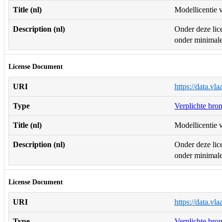
Title (nl)
Modellicentie v
Description (nl)
Onder deze lice
onder minimale 
License Document
URI
https://data.vl
Type
Verplichte bro
Title (nl)
Modellicentie v
Description (nl)
Onder deze lice
onder minimale 
License Document
URI
https://data.vl
Type
Verplichte bro