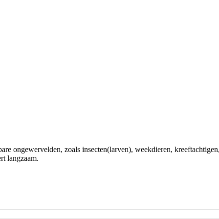
mbare ongewervelden, zoals insecten(larven), weekdieren, kreeftachtig
ert langzaam.