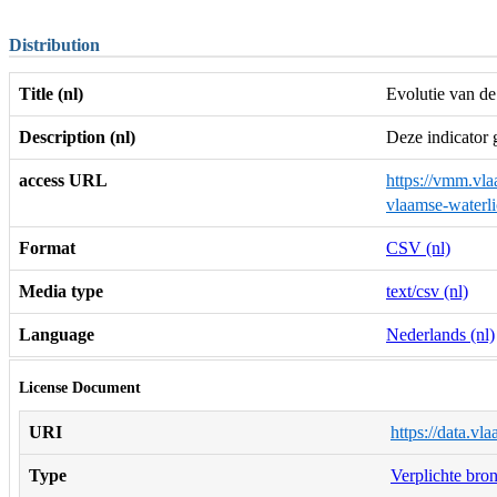
Distribution
Title (nl)
Evolutie van de
Description (nl)
Deze indicator 
access URL
https://vmm.vla
vlaamse-water
Format
CSV (nl)
Media type
text/csv (nl)
Language
Nederlands (nl)
License Document
URI
https://data.vl
Type
Verplichte bro