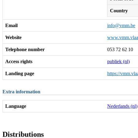
Country
Email
info@vmm.be
Website
www.vmm.vlaa
Telephone number
053 72 62 10
Access rights
publiek (nl)
Landing page
https://vmm.vla
Extra information
Language
Nederlands (nl)
Distributions