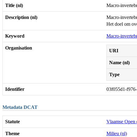
Title (nl)
Macro-inverteb
Description (nl)
Macro-invertebr
Het doel om ove
Keyword
Macro-inverteb
Organisation
URI
Name (nl)
Type
Identifier
03f055d1-f976
Metadata DCAT
Statute
Vlaamse Open 
Theme
Milieu (nl)