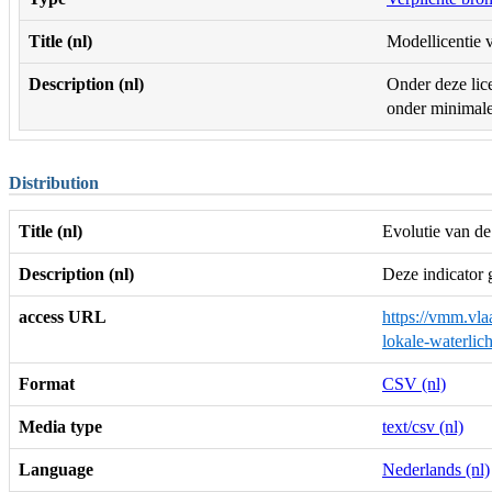
Title (nl)
Modellicentie v
Description (nl)
Onder deze lice
onder minimale 
Distribution
Title (nl)
Evolutie van de
Description (nl)
Deze indicator 
access URL
https://vmm.vla
lokale-waterl
Format
CSV (nl)
Media type
text/csv (nl)
Language
Nederlands (nl)