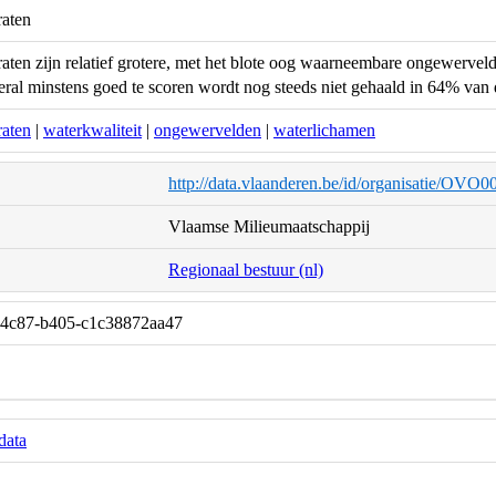
raten
aten zijn relatief grotere, met het blote oog waarneembare ongewerveld
ral minstens goed te scoren wordt nog steeds niet gehaald in 64% van 
raten
|
waterkwaliteit
|
ongewervelden
|
waterlichamen
http://data.vlaanderen.be/id/organisatie/OVO
Vlaamse Milieumaatschappij
Regionaal bestuur (nl)
-4c87-b405-c1c38872aa47
data