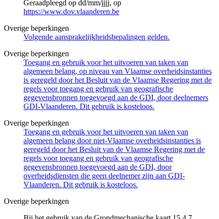
Geraadpleegd op dd/mm/jjjj, op
https://www.dov.vlaanderen.be
Overige beperkingen
Volgende aansprakelijkheidsbepalingen gelden.
Overige beperkingen
Toegang en gebruik voor het uitvoeren van taken van
algemeen belang, op niveau van Vlaamse overheidsinstanties
is geregeld door het Besluit van de Vlaamse Regering met de
regels voor toegang en gebruik van geografische
gegevensbronnen toegevoegd aan de GDI, door deelnemers
GDI-Vlaanderen. Dit gebruik is kosteloos.
Overige beperkingen
Toegang en gebruik voor het uitvoeren van taken van
algemeen belang door niet-Vlaamse overheidsinstanties is
geregeld door het Besluit van de Vlaamse Regering met de
regels voor toegang en gebruik van geografische
gegevensbronnen toegevoegd aan de GDI, door
overheidsdiensten die geen deelnemer zijn aan GDI-
Vlaanderen. Dit gebruik is kosteloos.
Overige beperkingen
Bij het gebruik van de Grondmechanische kaart 15.4.7