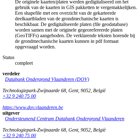
De originele kaarten/platen werden gedigitaliseerd om het
gebruik van de kaarten in GIS pakketten te vergemakkelijken.
Een shapefile met een overzicht van de gekarteerde
deelkaartbladen van de grondmechanische kaarten is
beschikbaar. De gedigitaliseerde platen (file geodatabase)
worden samen met de originele gegeorefereerde platen
(GeoTIFFs) aangeboden. De verklarende teksten horende bij
de grondmechanische kaarten kunnen in pdf formaat
opgevraagd worden.
Status
compleet
verdeler
Databank Ondergrond Vlaanderen (DOV)
Technologiepark-Zwijnaarde 68
,
Gent
,
9052
,
België
+32 9 240 75 00
https://www.dov.vlaanderen.be
uitgever
Ondersteunend Centrum Databank Ondergrond Vlaanderen
Technologiepark-Zwijnaarde 68
,
Gent
,
9052
,
België
+32 9 240 75 00