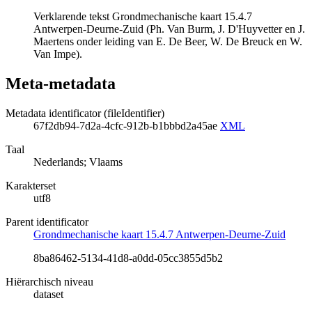
Verklarende tekst Grondmechanische kaart 15.4.7
Antwerpen-Deurne-Zuid (Ph. Van Burm, J. D'Huyvetter en J.
Maertens onder leiding van E. De Beer, W. De Breuck en W.
Van Impe).
Meta-metadata
Metadata identificator (fileIdentifier)
67f2db94-7d2a-4cfc-912b-b1bbbd2a45ae
XML
Taal
Nederlands; Vlaams
Karakterset
utf8
Parent identificator
Grondmechanische kaart 15.4.7 Antwerpen-Deurne-Zuid
8ba86462-5134-41d8-a0dd-05cc3855d5b2
Hiërarchisch niveau
dataset