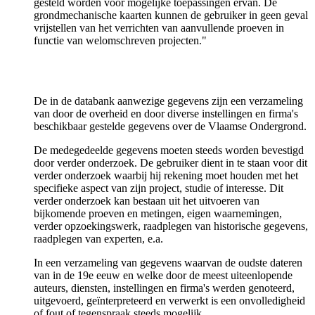
gesteld worden voor mogelijke toepassingen ervan. De
grondmechanische kaarten kunnen de gebruiker in geen geval
vrijstellen van het verrichten van aanvullende proeven in
functie van welomschreven projecten."
De in de databank aanwezige gegevens zijn een verzameling
van door de overheid en door diverse instellingen en firma's
beschikbaar gestelde gegevens over de Vlaamse Ondergrond.
De medegedeelde gegevens moeten steeds worden bevestigd
door verder onderzoek. De gebruiker dient in te staan voor dit
verder onderzoek waarbij hij rekening moet houden met het
specifieke aspect van zijn project, studie of interesse. Dit
verder onderzoek kan bestaan uit het uitvoeren van
bijkomende proeven en metingen, eigen waarnemingen,
verder opzoekingswerk, raadplegen van historische gegevens,
raadplegen van experten, e.a.
In een verzameling van gegevens waarvan de oudste dateren
van in de 19e eeuw en welke door de meest uiteenlopende
auteurs, diensten, instellingen en firma's werden genoteerd,
uitgevoerd, geïnterpreteerd en verwerkt is een onvolledigheid
of fout of tegenspraak steeds mogelijk.