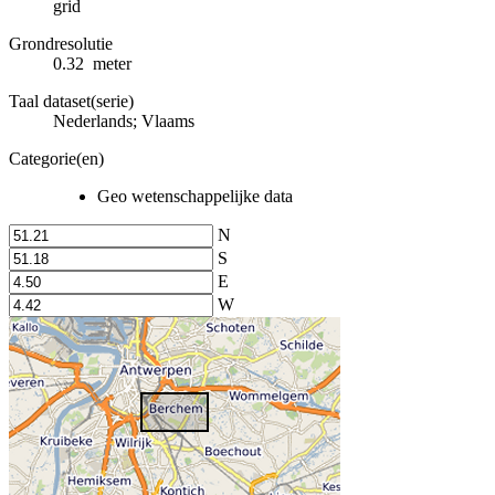
grid
Grondresolutie
0.32 meter
Taal dataset(serie)
Nederlands; Vlaams
Categorie(en)
Geo wetenschappelijke data
N
S
E
W