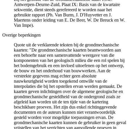
Antwerpen-Deurne-Zuid, Plaat IX: Basis van de kwartaire
sekwentie, dient steeds gerefereerd te worden naar het
gebruikte rapport (Ph. Van Burm, J. D'Huyvetter en J.
Maertens onder leiding van E. De Beer, W. De Breuck en W.
Van Impe).
Overige beperkingen
Quote uit de verklarende teksten bij de grondmechanische
kaarten: "De grondmechanische kaarten beantwoorden aan
een behoefte naar een samenvattende weergave van die
komponenten van het geologisch milieu die een rol spelen bij
het bodemgebruik en een invloed uitoefenen op het ontwerp,
de bouw en het onderhoud van bouwwerken. Aan de
verstrekte gegevens mag echter geen absolute
nauwkeurigheid worden toegekend omwille van de
interpolaties die bij het opstellen ervan werden gemaakt. De
kaarten geven inlichtingen over de algemene geologische en
grondmechanische gesteldheid van de ondergrond zoals ze
afgeleid kan worden uit de ten tijde van de kartering
beschikbare proeven. Het zijn dus enkel richtinggevende
documenten en de auteurs kunnen niet verantwoordelijk
gesteld worden voor mogelijke toepassingen ervan. De
grondmechanische kaarten kunnen de gebruiker in geen geval
vrijstellen van het verrichten van aanvullende proeven in