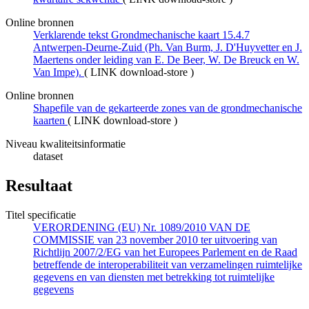
Online bronnen
Verklarende tekst Grondmechanische kaart 15.4.7
Antwerpen-Deurne-Zuid (Ph. Van Burm, J. D'Huyvetter en J.
Maertens onder leiding van E. De Beer, W. De Breuck en W.
Van Impe).
(
LINK download-store
)
Online bronnen
Shapefile van de gekarteerde zones van de grondmechanische
kaarten
(
LINK download-store
)
Niveau kwaliteitsinformatie
dataset
Resultaat
Titel specificatie
VERORDENING (EU) Nr. 1089/2010 VAN DE
COMMISSIE van 23 november 2010 ter uitvoering van
Richtlijn 2007/2/EG van het Europees Parlement en de Raad
betreffende de interoperabiliteit van verzamelingen ruimtelijke
gegevens en van diensten met betrekking tot ruimtelijke
gegevens