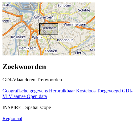
Zoekwoorden
GDI-Vlaanderen Trefwoorden
Geografische gegevens
Herbruikbaar
Kosteloos
Toegevoegd GDI-
Vl
Vlaamse Open data
INSPIRE - Spatial scope
Regionaal