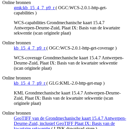
Online bronnen
gmk:kb_15_4_7_p9_r
(
OGC:WCS-2.0.1-http-get-
capabilities
)
WCS-capabilities Grondmechanische kaart 15.4.7
Antwerpen-Deurne-Zuid, Plaat IX: Basis van de kwartaire
sekwentie (scan originele plaat)
Online bronnen
kb_15_4_7_p9_r
(
OGC:WCS-2.0.1-http-get-coverage
)
WCS-coverage Grondmechanische kaart 15.4.7 Antwerpen-
Deurne-Zuid, Plaat IX: Basis van de kwartaire sekwentie
(scan originele plaat)
Online bronnen
kb_15_4_7_p9_r
(
GLG:KML-2.0-http-get-map
)
KML Grondmechanische kaart 15.4.7 Antwerpen-Deurne-
Zuid, Plaat IX: Basis van de kwartaire sekwentie (scan
originele plaat)
Online bronnen
GeoTIFF van de Grondmechanische kaart 15.4.7 Antwerpen-
Deurne-Zuid, inclusief GeoTIFF Plaat IX: Basis van de
kwartaire sekwentie
(
LINK download-store
)