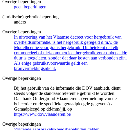
Overige beperkingen
geen beperkingen
(Juridische) gebruiksbeperking
anders
Overige beperkingen
In uitvoering van het Vlaamse decreet voor hergebruik van
overheidsinformatie, is het hergebruik geregeld d.m.v. de
Modellicentie voor gratis hergebruik. Dit betekent dat elk
commercieel of niet-commercieel hergebruik voor onbepaalde
duur is toegelaten, zonder dat daar kosten aan verbonden zijn.
Als enige gebruiksvoorwaarde geldt een
bronvermeldingsplicht.
Overige beperkingen
Bij het gebruik van de informatie die DOV aanbiedt, dient
steeds volgende standaardreferentie gebruikt te worden:
Databank Ondergrond Vlaanderen - (vermelding van de
beheerder en de specifieke geraadpleegde gegevens) -
Geraadpleegd op dd/mm/jjjj, op
https://www.dov.vlaanderen.be
Overige beperkingen
Volgende aansprakelijkheidsbepalingen gelden.