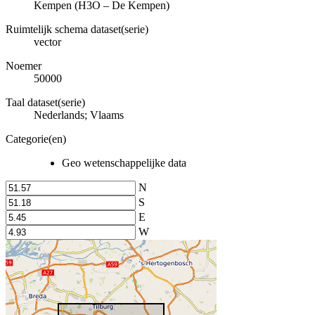
Kempen (H3O – De Kempen)
Ruimtelijk schema dataset(serie)
vector
Noemer
50000
Taal dataset(serie)
Nederlands; Vlaams
Categorie(en)
Geo wetenschappelijke data
N
S
E
W