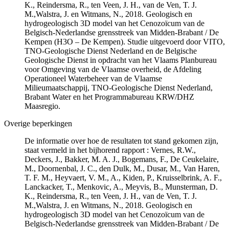
K., Reindersma, R., ten Veen, J. H., van de Ven, T. J.
M.,Walstra, J. en Witmans, N., 2018. Geologisch en
hydrogeologisch 3D model van het Cenozoïcum van de
Belgisch-Nederlandse grensstreek van Midden-Brabant / De
Kempen (H3O – De Kempen). Studie uitgevoerd door VITO,
TNO-Geologische Dienst Nederland en de Belgische
Geologische Dienst in opdracht van het Vlaams Planbureau
voor Omgeving van de Vlaamse overheid, de Afdeling
Operationeel Waterbeheer van de Vlaamse
Milieumaatschappij, TNO-Geologische Dienst Nederland,
Brabant Water en het Programmabureau KRW/DHZ
Maasregio.
Overige beperkingen
De informatie over hoe de resultaten tot stand gekomen zijn,
staat vermeld in het bijhorend rapport : Vernes, R.W.,
Deckers, J., Bakker, M. A. J., Bogemans, F., De Ceukelaire,
M., Doornenbal, J. C., den Dulk, M., Dusar, M., Van Haren,
T. F. M., Heyvaert, V. M., A., Kiden, P., Kruisselbrink, A. F.,
Lanckacker, T., Menkovic, A., Meyvis, B., Munsterman, D.
K., Reindersma, R., ten Veen, J. H., van de Ven, T. J.
M.,Walstra, J. en Witmans, N., 2018. Geologisch en
hydrogeologisch 3D model van het Cenozoïcum van de
Belgisch-Nederlandse grensstreek van Midden-Brabant / De