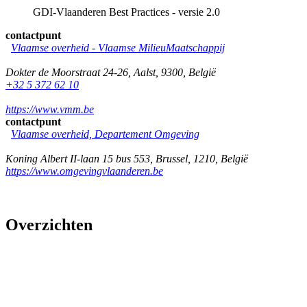
GDI-Vlaanderen Best Practices - versie 2.0
contactpunt
Vlaamse overheid - Vlaamse MilieuMaatschappij
Dokter de Moorstraat 24-26
,
Aalst
,
9300
,
België
+32 5 372 62 10
https://www.vmm.be
contactpunt
Vlaamse overheid, Departement Omgeving
Koning Albert II-laan 15 bus 553
,
Brussel
,
1210
,
België
https://www.omgevingvlaanderen.be
Overzichten