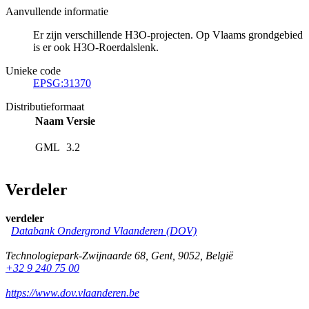
Aanvullende informatie
Er zijn verschillende H3O-projecten. Op Vlaams grondgebied
is er ook H3O-Roerdalslenk.
Unieke code
EPSG:31370
Distributieformaat
Naam
Versie
GML
3.2
Verdeler
verdeler
Databank Ondergrond Vlaanderen (DOV)
Technologiepark-Zwijnaarde 68
,
Gent
,
9052
,
België
+32 9 240 75 00
https://www.dov.vlaanderen.be