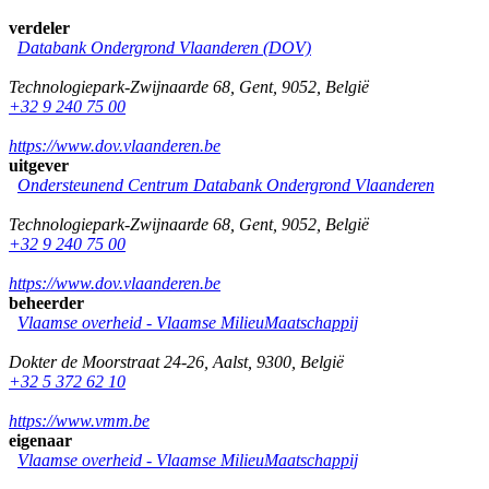
verdeler
Databank Ondergrond Vlaanderen (DOV)
Technologiepark-Zwijnaarde 68
,
Gent
,
9052
,
België
+32 9 240 75 00
https://www.dov.vlaanderen.be
uitgever
Ondersteunend Centrum Databank Ondergrond Vlaanderen
Technologiepark-Zwijnaarde 68
,
Gent
,
9052
,
België
+32 9 240 75 00
https://www.dov.vlaanderen.be
beheerder
Vlaamse overheid - Vlaamse MilieuMaatschappij
Dokter de Moorstraat 24-26
,
Aalst
,
9300
,
België
+32 5 372 62 10
https://www.vmm.be
eigenaar
Vlaamse overheid - Vlaamse MilieuMaatschappij