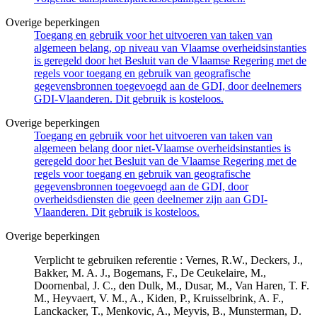
Overige beperkingen
Toegang en gebruik voor het uitvoeren van taken van
algemeen belang, op niveau van Vlaamse overheidsinstanties
is geregeld door het Besluit van de Vlaamse Regering met de
regels voor toegang en gebruik van geografische
gegevensbronnen toegevoegd aan de GDI, door deelnemers
GDI-Vlaanderen. Dit gebruik is kosteloos.
Overige beperkingen
Toegang en gebruik voor het uitvoeren van taken van
algemeen belang door niet-Vlaamse overheidsinstanties is
geregeld door het Besluit van de Vlaamse Regering met de
regels voor toegang en gebruik van geografische
gegevensbronnen toegevoegd aan de GDI, door
overheidsdiensten die geen deelnemer zijn aan GDI-
Vlaanderen. Dit gebruik is kosteloos.
Overige beperkingen
Verplicht te gebruiken referentie : Vernes, R.W., Deckers, J.,
Bakker, M. A. J., Bogemans, F., De Ceukelaire, M.,
Doornenbal, J. C., den Dulk, M., Dusar, M., Van Haren, T. F.
M., Heyvaert, V. M., A., Kiden, P., Kruisselbrink, A. F.,
Lanckacker, T., Menkovic, A., Meyvis, B., Munsterman, D.