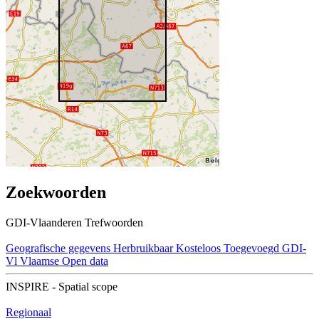
Zoekwoorden
GDI-Vlaanderen Trefwoorden
Geografische gegevens
Herbruikbaar
Kosteloos
Toegevoegd GDI-
Vl
Vlaamse Open data
INSPIRE - Spatial scope
Regionaal