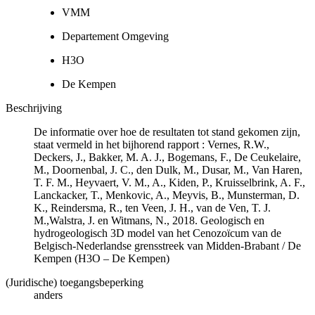
VMM
Departement Omgeving
H3O
De Kempen
Beschrijving
De informatie over hoe de resultaten tot stand gekomen zijn,
staat vermeld in het bijhorend rapport : Vernes, R.W.,
Deckers, J., Bakker, M. A. J., Bogemans, F., De Ceukelaire,
M., Doornenbal, J. C., den Dulk, M., Dusar, M., Van Haren,
T. F. M., Heyvaert, V. M., A., Kiden, P., Kruisselbrink, A. F.,
Lanckacker, T., Menkovic, A., Meyvis, B., Munsterman, D.
K., Reindersma, R., ten Veen, J. H., van de Ven, T. J.
M.,Walstra, J. en Witmans, N., 2018. Geologisch en
hydrogeologisch 3D model van het Cenozoïcum van de
Belgisch-Nederlandse grensstreek van Midden-Brabant / De
Kempen (H3O – De Kempen)
(Juridische) toegangsbeperking
anders