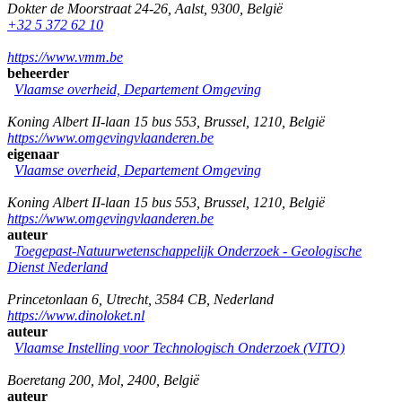
Dokter de Moorstraat 24-26
,
Aalst
,
9300
,
België
+32 5 372 62 10
https://www.vmm.be
beheerder
Vlaamse overheid, Departement Omgeving
Koning Albert II-laan 15 bus 553
,
Brussel
,
1210
,
België
https://www.omgevingvlaanderen.be
eigenaar
Vlaamse overheid, Departement Omgeving
Koning Albert II-laan 15 bus 553
,
Brussel
,
1210
,
België
https://www.omgevingvlaanderen.be
auteur
Toegepast-Natuurwetenschappelijk Onderzoek - Geologische
Dienst Nederland
Princetonlaan 6
,
Utrecht
,
3584 CB
,
Nederland
https://www.dinoloket.nl
auteur
Vlaamse Instelling voor Technologisch Onderzoek (VITO)
Boeretang 200
,
Mol
,
2400
,
België
auteur