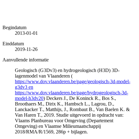
Begindatum
2013-01-01
Einddatum
2019-11-26
Aanvullende informatie
Geologisch (G3Dv3) en hydrogeologisch (H3D) 3D-
lagenmodel van Vlaanderen (
https://www.dov.vlaanderen.be/page/geologisch-3d-model-
g3dv3 en
https://www.dov.vlaanderen.be/page/hydrogeologisch-3d-
model-h3dv20
) Deckers J., De Koninck R., Bos S.,
Broothaers M., Dirix K., Hambsch L., Lagrou, D.,
Lanckacker T., Matthijs, J., Rombaut B., Van Baelen K. &
Van Haren T., 2019. Studie uitgevoerd in opdracht van:
Vlaams Planbureau voor Omgeving (Departement
Omgeving) en Vlaamse Milieumaatschappij
2018/RMA/R/1569, 286p + bijlagen.