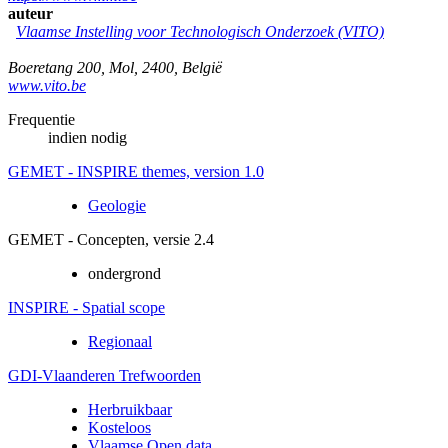
auteur
Vlaamse Instelling voor Technologisch Onderzoek (VITO)
Boeretang 200
,
Mol
,
2400
,
België
www.vito.be
Frequentie
indien nodig
GEMET - INSPIRE themes, version 1.0
Geologie
GEMET - Concepten, versie 2.4
ondergrond
INSPIRE - Spatial scope
Regionaal
GDI-Vlaanderen Trefwoorden
Herbruikbaar
Kosteloos
Vlaamse Open data