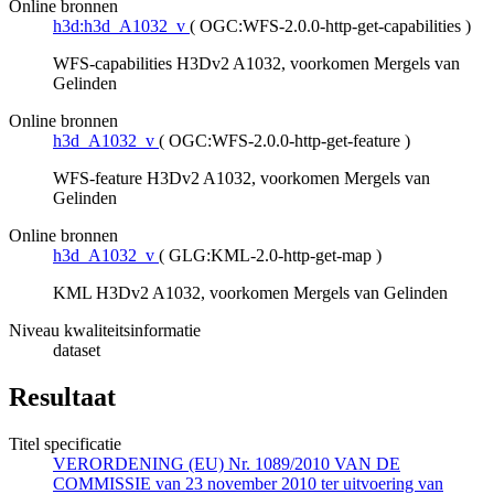
Online bronnen
h3d:h3d_A1032_v
(
OGC:WFS-2.0.0-http-get-capabilities
)
WFS-capabilities H3Dv2 A1032, voorkomen Mergels van
Gelinden
Online bronnen
h3d_A1032_v
(
OGC:WFS-2.0.0-http-get-feature
)
WFS-feature H3Dv2 A1032, voorkomen Mergels van
Gelinden
Online bronnen
h3d_A1032_v
(
GLG:KML-2.0-http-get-map
)
KML H3Dv2 A1032, voorkomen Mergels van Gelinden
Niveau kwaliteitsinformatie
dataset
Resultaat
Titel specificatie
VERORDENING (EU) Nr. 1089/2010 VAN DE
COMMISSIE van 23 november 2010 ter uitvoering van