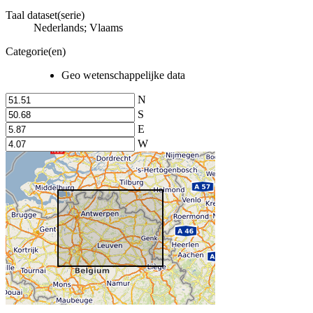
Taal dataset(serie)
Nederlands; Vlaams
Categorie(en)
Geo wetenschappelijke data
N
S
E
W