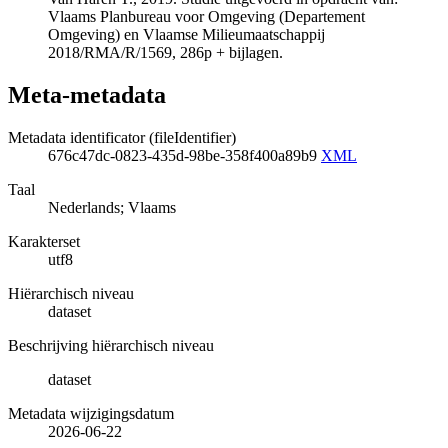
Vlaams Planbureau voor Omgeving (Departement
Omgeving) en Vlaamse Milieumaatschappij
2018/RMA/R/1569, 286p + bijlagen.
Meta-metadata
Metadata identificator (fileIdentifier)
676c47dc-0823-435d-98be-358f400a89b9
XML
Taal
Nederlands; Vlaams
Karakterset
utf8
Hiërarchisch niveau
dataset
Beschrijving hiërarchisch niveau
dataset
Metadata wijzigingsdatum
2026-06-22