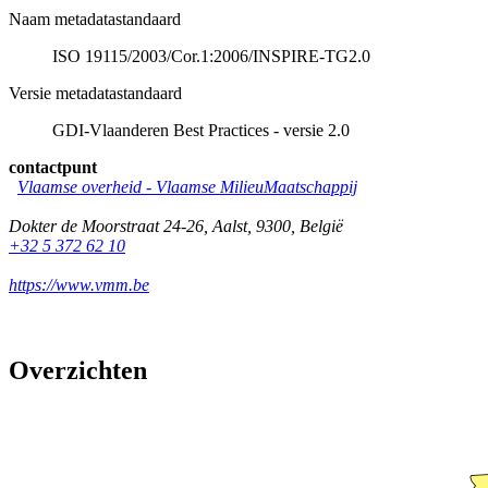
Naam metadatastandaard
ISO 19115/2003/Cor.1:2006/INSPIRE-TG2.0
Versie metadatastandaard
GDI-Vlaanderen Best Practices - versie 2.0
contactpunt
Vlaamse overheid - Vlaamse MilieuMaatschappij
Dokter de Moorstraat 24-26
,
Aalst
,
9300
,
België
+32 5 372 62 10
https://www.vmm.be
Overzichten