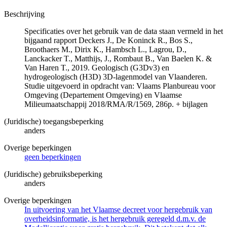
Beschrijving
Specificaties over het gebruik van de data staan vermeld in het
bijgaand rapport Deckers J., De Koninck R., Bos S.,
Broothaers M., Dirix K., Hambsch L., Lagrou, D.,
Lanckacker T., Matthijs, J., Rombaut B., Van Baelen K. &
Van Haren T., 2019. Geologisch (G3Dv3) en
hydrogeologisch (H3D) 3D-lagenmodel van Vlaanderen.
Studie uitgevoerd in opdracht van: Vlaams Planbureau voor
Omgeving (Departement Omgeving) en Vlaamse
Milieumaatschappij 2018/RMA/R/1569, 286p. + bijlagen
(Juridische) toegangsbeperking
anders
Overige beperkingen
geen beperkingen
(Juridische) gebruiksbeperking
anders
Overige beperkingen
In uitvoering van het Vlaamse decreet voor hergebruik van
overheidsinformatie, is het hergebruik geregeld d.m.v. de