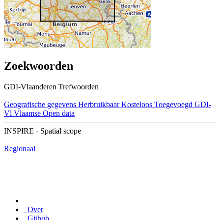
Zoekwoorden
GDI-Vlaanderen Trefwoorden
Geografische gegevens
Herbruikbaar
Kosteloos
Toegevoegd GDI-
Vl
Vlaamse Open data
INSPIRE - Spatial scope
Regionaal
Over
Github