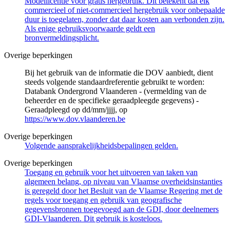
Modellicentie voor gratis hergebruik. Dit betekent dat elk
commercieel of niet-commercieel hergebruik voor onbepaalde
duur is toegelaten, zonder dat daar kosten aan verbonden zijn.
Als enige gebruiksvoorwaarde geldt een
bronvermeldingsplicht.
Overige beperkingen
Bij het gebruik van de informatie die DOV aanbiedt, dient
steeds volgende standaardreferentie gebruikt te worden:
Databank Ondergrond Vlaanderen - (vermelding van de
beheerder en de specifieke geraadpleegde gegevens) -
Geraadpleegd op dd/mm/jjjj, op
https://www.dov.vlaanderen.be
Overige beperkingen
Volgende aansprakelijkheidsbepalingen gelden.
Overige beperkingen
Toegang en gebruik voor het uitvoeren van taken van
algemeen belang, op niveau van Vlaamse overheidsinstanties
is geregeld door het Besluit van de Vlaamse Regering met de
regels voor toegang en gebruik van geografische
gegevensbronnen toegevoegd aan de GDI, door deelnemers
GDI-Vlaanderen. Dit gebruik is kosteloos.