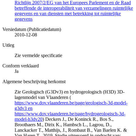
Richtlijn 2007/2/EG van het Europees Parlement en de Raad
betreffende de interoperabiliteit van verzamelingen ruimtelijke
gegevens en van diensten met betrekking tot ruimtelijke
gegevens
Versiedatum (Publicatiedatum)
2010-12-08
Uitleg
Zie vermelde specificatie
Conform verklaard
Ja
Algemene beschrijving herkomst
Zie Geologisch (G3Dv3) en hydrogeologisch (H3D) 3D-
lagenmodel van Vlaanderen (
https://www.dov.vlaanderen.be/page/geologisch-3d-model-
g3dv3 en
https://www.dov.vlaanderen.be/page/hydrogeologisch-3d-
model-h3dv20
) Deckers J., De Koninck R., Bos S.,
Broothaers M., Dirix K., Hambsch L., Lagrou, D.,
Lanckacker T., Matthijs, J., Rombaut B., Van Baelen K. &
Van Haren T., 2019. Studie uitgevoerd in opdracht van: