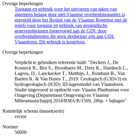
Overige beperkingen
Toegang en gebruik voor het uitvoeren van taken van
algemeen belang door niet-Vlaamse overheidsinstanties is
geregeld door het Besluit van de Vlaamse Regering met de
regels voor toegang en gebruik van geografische
gegevensbronnen toegevoegd aan de GDI, door
overheidsdiensten die geen deelnemer zijn aan GDI-
Vlaanderen. Dit gebruik is kosteloos.
Overige beperkingen
Verplicht te gebruiken referentie luidt: "Deckers J., De
Koninck R., Bos S., Broothaers M., Dirix K., Hambsch L.,
Lagrou, D., Lanckacker T., Matthijs, J., Rombaut B., Van
Baelen K. & Van Haren T., 2019. Geologisch (G3Dv3) en
hydrogeologisch (H3D) 3D-lagenmodel van Vlaanderen.
Studie uitgevoerd in opdracht van: Vlaams Planbureau voor
Omgeving (Departement Omgeving) en Vlaamse
Milieumaatschappij 2018/RMA/R/1569, 286p. + bijlagen"
Ruimtelijk schema dataset(serie)
vector
Noemer
50000