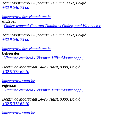
Technologiepark-Zwijnaarde 68
,
Gent
,
9052
,
België
+32 9 240 75 00
https://www.dov.vlaanderen.be
uitgever
Ondersteunend Centrum Databank Ondergrond Vlaanderen
Technologiepark-Zwijnaarde 68
,
Gent
,
9052
,
België
+32 9 240 75 00
https://www.dov.vlaanderen.be
beheerder
Vlaamse overheid - Vlaamse MilieuMaatschappij
Dokter de Moorstraat 24-26
,
Aalst
,
9300
,
België
+32 5 372 62 10
https://www.vmm.be
eigenaar
Vlaamse overheid - Vlaamse MilieuMaatschappij
Dokter de Moorstraat 24-26
,
Aalst
,
9300
,
België
+32 5 372 62 10
https://www.vmm.be