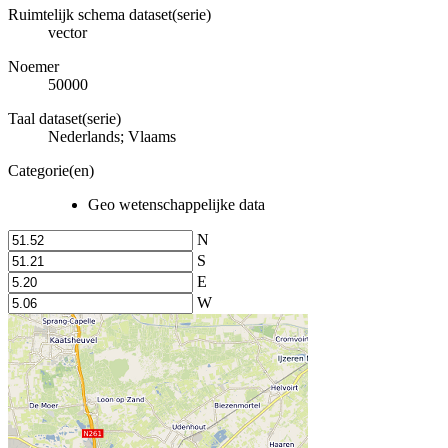
Ruimtelijk schema dataset(serie)
vector
Noemer
50000
Taal dataset(serie)
Nederlands; Vlaams
Categorie(en)
Geo wetenschappelijke data
N
S
E
W