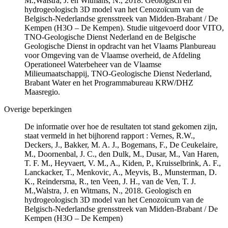
M.,Walstra, J. en Witmans, N., 2018. Geologisch en
hydrogeologisch 3D model van het Cenozoïcum van de
Belgisch-Nederlandse grensstreek van Midden-Brabant / De
Kempen (H3O – De Kempen). Studie uitgevoerd door VITO,
TNO-Geologische Dienst Nederland en de Belgische
Geologische Dienst in opdracht van het Vlaams Planbureau
voor Omgeving van de Vlaamse overheid, de Afdeling
Operationeel Waterbeheer van de Vlaamse
Milieumaatschappij, TNO-Geologische Dienst Nederland,
Brabant Water en het Programmabureau KRW/DHZ
Maasregio.
Overige beperkingen
De informatie over hoe de resultaten tot stand gekomen zijn,
staat vermeld in het bijhorend rapport : Vernes, R.W.,
Deckers, J., Bakker, M. A. J., Bogemans, F., De Ceukelaire,
M., Doornenbal, J. C., den Dulk, M., Dusar, M., Van Haren,
T. F. M., Heyvaert, V. M., A., Kiden, P., Kruisselbrink, A. F.,
Lanckacker, T., Menkovic, A., Meyvis, B., Munsterman, D.
K., Reindersma, R., ten Veen, J. H., van de Ven, T. J.
M.,Walstra, J. en Witmans, N., 2018. Geologisch en
hydrogeologisch 3D model van het Cenozoïcum van de
Belgisch-Nederlandse grensstreek van Midden-Brabant / De
Kempen (H3O – De Kempen)