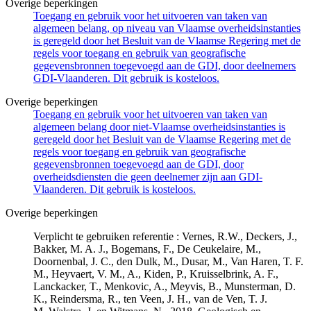
Overige beperkingen
Toegang en gebruik voor het uitvoeren van taken van
algemeen belang, op niveau van Vlaamse overheidsinstanties
is geregeld door het Besluit van de Vlaamse Regering met de
regels voor toegang en gebruik van geografische
gegevensbronnen toegevoegd aan de GDI, door deelnemers
GDI-Vlaanderen. Dit gebruik is kosteloos.
Overige beperkingen
Toegang en gebruik voor het uitvoeren van taken van
algemeen belang door niet-Vlaamse overheidsinstanties is
geregeld door het Besluit van de Vlaamse Regering met de
regels voor toegang en gebruik van geografische
gegevensbronnen toegevoegd aan de GDI, door
overheidsdiensten die geen deelnemer zijn aan GDI-
Vlaanderen. Dit gebruik is kosteloos.
Overige beperkingen
Verplicht te gebruiken referentie : Vernes, R.W., Deckers, J.,
Bakker, M. A. J., Bogemans, F., De Ceukelaire, M.,
Doornenbal, J. C., den Dulk, M., Dusar, M., Van Haren, T. F.
M., Heyvaert, V. M., A., Kiden, P., Kruisselbrink, A. F.,
Lanckacker, T., Menkovic, A., Meyvis, B., Munsterman, D.
K., Reindersma, R., ten Veen, J. H., van de Ven, T. J.