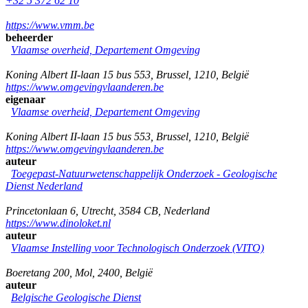
+32 5 372 62 10
https://www.vmm.be
beheerder
Vlaamse overheid, Departement Omgeving
Koning Albert II-laan 15 bus 553
,
Brussel
,
1210
,
België
https://www.omgevingvlaanderen.be
eigenaar
Vlaamse overheid, Departement Omgeving
Koning Albert II-laan 15 bus 553
,
Brussel
,
1210
,
België
https://www.omgevingvlaanderen.be
auteur
Toegepast-Natuurwetenschappelijk Onderzoek - Geologische
Dienst Nederland
Princetonlaan 6
,
Utrecht
,
3584 CB
,
Nederland
https://www.dinoloket.nl
auteur
Vlaamse Instelling voor Technologisch Onderzoek (VITO)
Boeretang 200
,
Mol
,
2400
,
België
auteur
Belgische Geologische Dienst