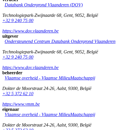
Databank Ondergrond Vlaanderen (DOV)
Technologiepark-Zwijnaarde 68
,
Gent
,
9052
,
België
+32 9 240 75 00
https://www.dov.vlaanderen.be
uitgever
Ondersteunend Centrum Databank Ondergrond Vlaanderen
Technologiepark-Zwijnaarde 68
,
Gent
,
9052
,
België
+32 9 240 75 00
https://www.dov.vlaanderen.be
beheerder
Vlaamse overheid - Vlaamse MilieuMaatschappij
Dokter de Moorstraat 24-26
,
Aalst
,
9300
,
België
+32 5 372 62 10
https://www.vmm.be
eigenaar
Vlaamse overheid - Vlaamse MilieuMaatschappij
Dokter de Moorstraat 24-26
,
Aalst
,
9300
,
België