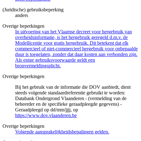
(Juridische) gebruiksbeperking
anders
Overige beperkingen
In uitvoering van het Vlaamse decreet voor hergebruik van
overheidsinformatie, is het hergebruik geregeld d.m.v. de
Modellicentie voor gratis hergebruik. Dit betekent dat elk
commercieel of niet-commercieel hergebruik voor onbepaalde
duur is toegelaten, zonder dat daar kosten aan verbonden zijn.
Als enige gebruiksvoorwaarde geldt een
bronvermeldingsplicht.
Overige beperkingen
Bij het gebruik van de informatie die DOV aanbiedt, dient
steeds volgende standaardreferentie gebruikt te worden:
Databank Ondergrond Vlaanderen - (vermelding van de
beheerder en de specifieke geraadpleegde gegevens) -
Geraadpleegd op dd/mm/jjjj, op
https://www.dov.vlaanderen.be
Overige beperkingen
Volgende aansprakelijkheidsbepalingen gelden.