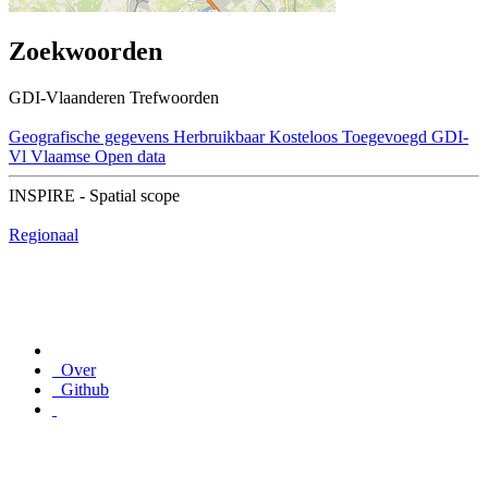
Zoekwoorden
GDI-Vlaanderen Trefwoorden
Geografische gegevens
Herbruikbaar
Kosteloos
Toegevoegd GDI-
Vl
Vlaamse Open data
INSPIRE - Spatial scope
Regionaal
Over
Github