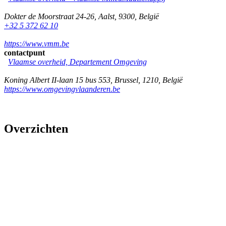
Dokter de Moorstraat 24-26
,
Aalst
,
9300
,
België
+32 5 372 62 10
https://www.vmm.be
contactpunt
Vlaamse overheid, Departement Omgeving
Koning Albert II-laan 15 bus 553
,
Brussel
,
1210
,
België
https://www.omgevingvlaanderen.be
Overzichten