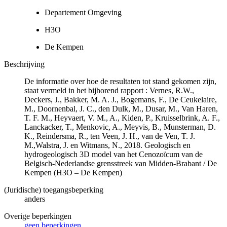
Departement Omgeving
H3O
De Kempen
Beschrijving
De informatie over hoe de resultaten tot stand gekomen zijn,
staat vermeld in het bijhorend rapport : Vernes, R.W.,
Deckers, J., Bakker, M. A. J., Bogemans, F., De Ceukelaire,
M., Doornenbal, J. C., den Dulk, M., Dusar, M., Van Haren,
T. F. M., Heyvaert, V. M., A., Kiden, P., Kruisselbrink, A. F.,
Lanckacker, T., Menkovic, A., Meyvis, B., Munsterman, D.
K., Reindersma, R., ten Veen, J. H., van de Ven, T. J.
M.,Walstra, J. en Witmans, N., 2018. Geologisch en
hydrogeologisch 3D model van het Cenozoïcum van de
Belgisch-Nederlandse grensstreek van Midden-Brabant / De
Kempen (H3O – De Kempen)
(Juridische) toegangsbeperking
anders
Overige beperkingen
geen beperkingen