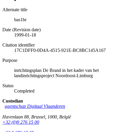
Alternate title
bas1br
Date (Revision date)
1999-01-18
Citation identifier
17C1DFF0-0D4A-4515-921E-BC8BC145A167
Purpose
inrichtingsplan De Brand in het kader van het
landinrichtingsproject Noordoost-Limburg
Status
Completed
Custodian
agentschap Digitaal Vlaanderen
Havenlaan 88
,
Brussel
,
1000
,
België
+32 (0)9 276 15 00