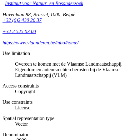
Instituut voor Natuur- en Bosonderzoek
Havenlaan 88
,
Brussel
,
1000
,
België
+32 (0)2 430 26 37
+32 2 525 03 00
https://www.vlaanderen.be/inbo/home/
Use limitation
Overeen te komen met de Vlaamse Landmaatschappij.
Eigendom en auteursrechten berusten bij de Vlaamse
Landmaatschappij (VLM)
Access constraints
Copyright
Use constraints
License
Spatial representation type
Vector
Denominator