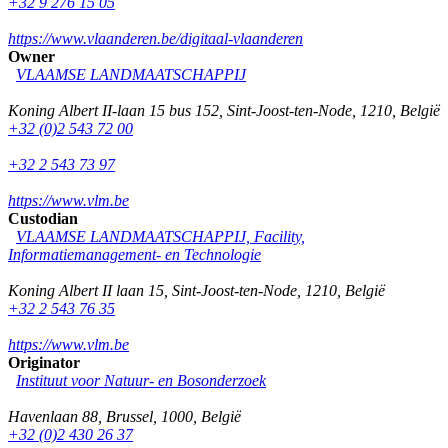
+32 9 276 15 05
https://www.vlaanderen.be/digitaal-vlaanderen
Owner
VLAAMSE LANDMAATSCHAPPIJ
Koning Albert II-laan 15 bus 152
,
Sint-Joost-ten-Node
,
1210
,
België
+32 (0)2 543 72 00
+32 2 543 73 97
https://www.vlm.be
Custodian
VLAAMSE LANDMAATSCHAPPIJ, Facility,
Informatiemanagement- en Technologie
Koning Albert II laan 15
,
Sint-Joost-ten-Node
,
1210
,
België
+32 2 543 76 35
https://www.vlm.be
Originator
Instituut voor Natuur- en Bosonderzoek
Havenlaan 88
,
Brussel
,
1000
,
België
+32 (0)2 430 26 37