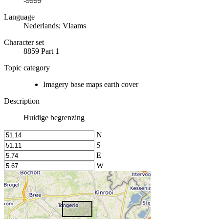
-9999
Language
Nederlands; Vlaams
Character set
8859 Part 1
Topic category
Imagery base maps earth cover
Description
Huidige begrenzing
N
S
E
W