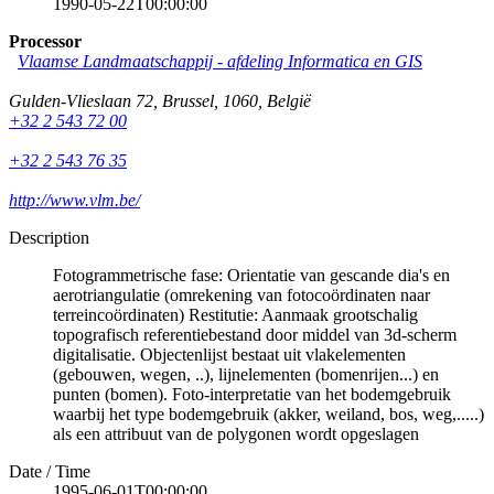
1990-05-22T00:00:00
Processor
Vlaamse Landmaatschappij - afdeling Informatica en GIS
Gulden-Vlieslaan 72
,
Brussel
,
1060
,
België
+32 2 543 72 00
+32 2 543 76 35
http://www.vlm.be/
Description
Fotogrammetrische fase: Orientatie van gescande dia's en
aerotriangulatie (omrekening van fotocoördinaten naar
terreincoördinaten) Restitutie: Aanmaak grootschalig
topografisch referentiebestand door middel van 3d-scherm
digitalisatie. Objectenlijst bestaat uit vlakelementen
(gebouwen, wegen, ..), lijnelementen (bomenrijen...) en
punten (bomen). Foto-interpretatie van het bodemgebruik
waarbij het type bodemgebruik (akker, weiland, bos, weg,.....)
als een attribuut van de polygonen wordt opgeslagen
Date / Time
1995-06-01T00:00:00