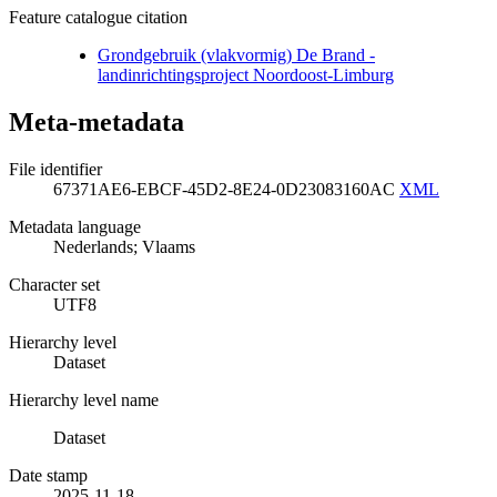
Feature catalogue citation
Grondgebruik (vlakvormig) De Brand -
landinrichtingsproject Noordoost-Limburg
Meta-metadata
File identifier
67371AE6-EBCF-45D2-8E24-0D23083160AC
XML
Metadata language
Nederlands; Vlaams
Character set
UTF8
Hierarchy level
Dataset
Hierarchy level name
Dataset
Date stamp
2025-11-18