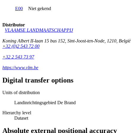
E00
Niet gekend
Distributor
VLAAMSE LANDMAATSCHAPPIJ
Koning Albert II-laan 15 bus 152
,
Sint-Joost-ten-Node
,
1210
,
België
+32 (0)2 543 72 00
+32 2 543 73 97
https://www.vlm.be
Digital transfer options
Units of distribution
Landinrichtingsgebied De Brand
Hierarchy level
Dataset
Absolute external positional accuracy