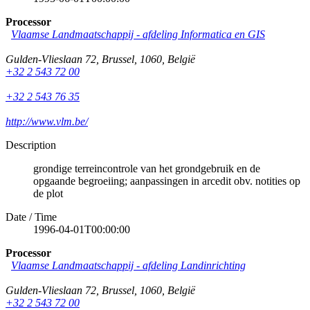
Processor
Vlaamse Landmaatschappij - afdeling Informatica en GIS
Gulden-Vlieslaan 72
,
Brussel
,
1060
,
België
+32 2 543 72 00
+32 2 543 76 35
http://www.vlm.be/
Description
grondige terreincontrole van het grondgebruik en de
opgaande begroeiing; aanpassingen in arcedit obv. notities op
de plot
Date / Time
1996-04-01T00:00:00
Processor
Vlaamse Landmaatschappij - afdeling Landinrichting
Gulden-Vlieslaan 72
,
Brussel
,
1060
,
België
+32 2 543 72 00