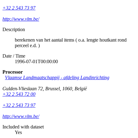
+32 2 543 73 97
http://www.vlm.be/
Description
berekenen van het aantal items ( o.a. lengte houtkant rond
perceel e.d. )
Date / Time
1996-07-01T00:00:00
Processor
Vlaamse Landmaatschappij - afdeling Landinrichting
Gulden-Vlieslaan 72
,
Brussel
,
1060
,
België
+32 2 543 72 00
+32 2 543 73 97
http://www.vlm.be/
Included with dataset
Yes