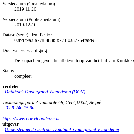
Versiedatum (Creatiedatum)
2019-11-26
Versiedatum (Publicatiedatum)
2019-12-10
Dataset(serie) identificator
02bd79a2-b778-483b-b771-0a87764fafd9
Doel van vervaardiging
De isopachen geven het dikteverloop van het Lid van Knokke 
Status
compleet
verdeler
Databank Ondergrond Vlaanderen (DOV)
Technologiepark-Zwijnaarde 68
,
Gent
,
9052
,
België
+32 9 240 75 00
https://www.dov.vlaanderen.be
uitgever
Ondersteunend Centrum Databank Ondergrond Vlaanderen