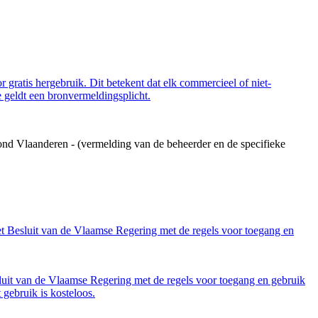
 gratis hergebruik. Dit betekent dat elk commercieel of niet-
 geldt een bronvermeldingsplicht.
ond Vlaanderen - (vermelding van de beheerder en de specifieke
et Besluit van de Vlaamse Regering met de regels voor toegang en
luit van de Vlaamse Regering met de regels voor toegang en gebruik
gebruik is kosteloos.