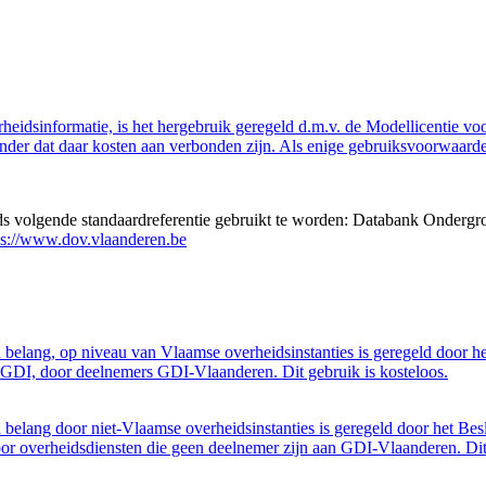
eidsinformatie, is het hergebruik geregeld d.m.v. de Modellicentie voor
nder dat daar kosten aan verbonden zijn. Als enige gebruiksvoorwaarde
eds volgende standaardreferentie gebruikt te worden: Databank Ondergr
ps://www.dov.vlaanderen.be
belang, op niveau van Vlaamse overheidsinstanties is geregeld door h
GDI, door deelnemers GDI-Vlaanderen. Dit gebruik is kosteloos.
belang door niet-Vlaamse overheidsinstanties is geregeld door het Bes
 overheidsdiensten die geen deelnemer zijn aan GDI-Vlaanderen. Dit 