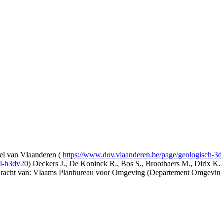
l van Vlaanderen (
https://www.dov.vlaanderen.be/page/geologisch-
el-h3dv20
) Deckers J., De Koninck R., Bos S., Broothaers M., Dirix K.
opdracht van: Vlaams Planbureau voor Omgeving (Departement Omgev