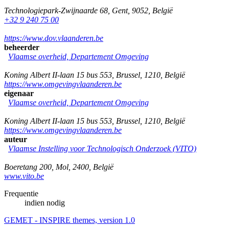
Technologiepark-Zwijnaarde 68
,
Gent
,
9052
,
België
+32 9 240 75 00
https://www.dov.vlaanderen.be
beheerder
Vlaamse overheid, Departement Omgeving
Koning Albert II-laan 15 bus 553
,
Brussel
,
1210
,
België
https://www.omgevingvlaanderen.be
eigenaar
Vlaamse overheid, Departement Omgeving
Koning Albert II-laan 15 bus 553
,
Brussel
,
1210
,
België
https://www.omgevingvlaanderen.be
auteur
Vlaamse Instelling voor Technologisch Onderzoek (VITO)
Boeretang 200
,
Mol
,
2400
,
België
www.vito.be
Frequentie
indien nodig
GEMET - INSPIRE themes, version 1.0