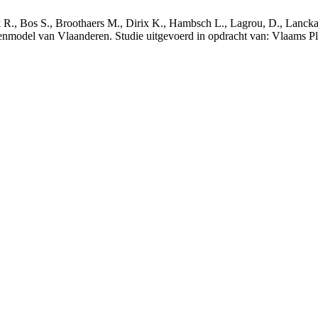
nck R., Bos S., Broothaers M., Dirix K., Hambsch L., Lagrou, D., Lanck
nmodel van Vlaanderen. Studie uitgevoerd in opdracht van: Vlaams