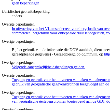
geen beperkingen
(Juridische) gebruiksbeperking
anders
Overige beperkingen
In uitvoering van het Vlaamse decreet voor hergebruik van overh
commercieel hergebruik voor onbepaalde duur is toegelaten, zo
Overige beperkingen
Bij het gebruik van de informatie die DOV aanbiedt, dient ste
geraadpleegde gegevens) - Geraadpleegd op dd/mm/jjjj, op
htt
Overige beperkingen
Volgende aansprakelijkheidsbepalingen gelden.
Overige beperkingen
Toegang en gebruik voor het uitvoeren van taken van algemeen 
gebruik van geografische gegevensbronnen toegevoegd aan de 
Overige beperkingen
Toegang en gebruik voor het uitvoeren van taken van algemeen 
van geografische gegevensbronnen toegevoegd aan de GDI, door
Overige beperkingen