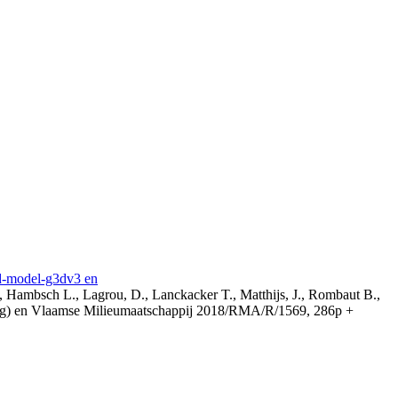
3d-model-g3dv3 en
, Hambsch L., Lagrou, D., Lanckacker T., Matthijs, J., Rombaut B.,
ing) en Vlaamse Milieumaatschappij 2018/RMA/R/1569, 286p +