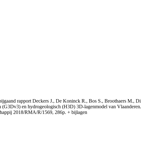
t bijgaand rapport Deckers J., De Koninck R., Bos S., Broothaers M., Di
 (G3Dv3) en hydrogeologisch (H3D) 3D-lagenmodel van Vlaanderen. S
appij 2018/RMA/R/1569, 286p. + bijlagen