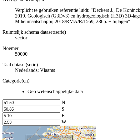
Verplicht te gebruiken referentie luidt: "Deckers J., De Koni
2019. Geologisch (G3Dv3) en hydrogeologisch (H3D) 3D-lage
Milieumaatschappij 2018/RMA/R/1569, 286p. + bijlagen"
Ruimtelijk schema dataset(serie)
vector
Noemer
50000
Taal dataset(serie)
Nederlands; Vlaams
Categorie(en)
Geo wetenschappelijke data
N
S
E
W