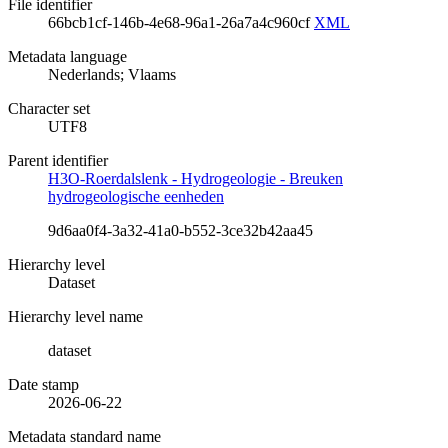
File identifier
66bcb1cf-146b-4e68-96a1-26a7a4c960cf
XML
Metadata language
Nederlands; Vlaams
Character set
UTF8
Parent identifier
H3O-Roerdalslenk - Hydrogeologie - Breuken
hydrogeologische eenheden
9d6aa0f4-3a32-41a0-b552-3ce32b42aa45
Hierarchy level
Dataset
Hierarchy level name
dataset
Date stamp
2026-06-22
Metadata standard name