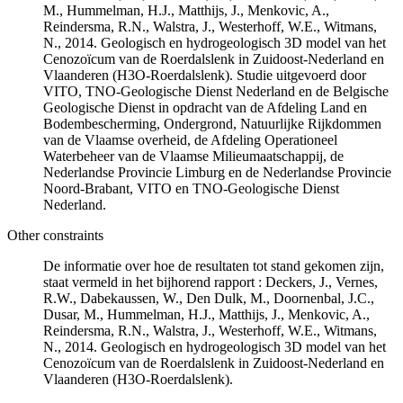
M., Hummelman, H.J., Matthijs, J., Menkovic, A.,
Reindersma, R.N., Walstra, J., Westerhoff, W.E., Witmans,
N., 2014. Geologisch en hydrogeologisch 3D model van het
Cenozoïcum van de Roerdalslenk in Zuidoost-Nederland en
Vlaanderen (H3O-Roerdalslenk). Studie uitgevoerd door
VITO, TNO-Geologische Dienst Nederland en de Belgische
Geologische Dienst in opdracht van de Afdeling Land en
Bodembescherming, Ondergrond, Natuurlijke Rijkdommen
van de Vlaamse overheid, de Afdeling Operationeel
Waterbeheer van de Vlaamse Milieumaatschappij, de
Nederlandse Provincie Limburg en de Nederlandse Provincie
Noord-Brabant, VITO en TNO-Geologische Dienst
Nederland.
Other constraints
De informatie over hoe de resultaten tot stand gekomen zijn,
staat vermeld in het bijhorend rapport : Deckers, J., Vernes,
R.W., Dabekaussen, W., Den Dulk, M., Doornenbal, J.C.,
Dusar, M., Hummelman, H.J., Matthijs, J., Menkovic, A.,
Reindersma, R.N., Walstra, J., Westerhoff, W.E., Witmans,
N., 2014. Geologisch en hydrogeologisch 3D model van het
Cenozoïcum van de Roerdalslenk in Zuidoost-Nederland en
Vlaanderen (H3O-Roerdalslenk).