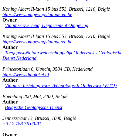
Koning Albert II-laan 15 bus 553
,
Brussel
,
1210
,
België
https://www.omgevingvlaanderen.be
Owner
Vlaamse overheid, Departement Omgeving
Koning Albert II-laan 15 bus 553
,
Brussel
,
1210
,
België
https://www.omgevingvlaanderen.be
Author
Toegepast-Natuurwetenschappelijk Onderzoek - Geologische
Dienst Nederland
Princetonlaan 6
,
Utrecht
,
3584 CB
,
Nederland
https://www.dinoloket.nl
Author
Vlaamse Instelling voor Technologisch Onderzoek (VITO)
Boeretang 200
,
Mol
,
2400
,
België
Author
Belgische Geologische Dienst
Jennerstraat 13
,
Brussel
,
1000
,
België
+32 2 788 76 00-01
Owner