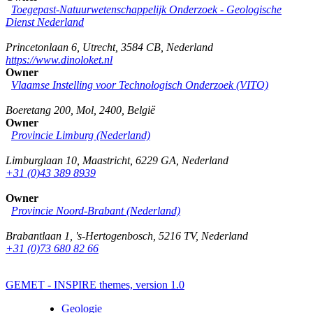
Toegepast-Natuurwetenschappelijk Onderzoek - Geologische
Dienst Nederland
Princetonlaan 6
,
Utrecht
,
3584 CB
,
Nederland
https://www.dinoloket.nl
Owner
Vlaamse Instelling voor Technologisch Onderzoek (VITO)
Boeretang 200
,
Mol
,
2400
,
België
Owner
Provincie Limburg (Nederland)
Limburglaan 10
,
Maastricht
,
6229 GA
,
Nederland
+31 (0)43 389 8939
Owner
Provincie Noord-Brabant (Nederland)
Brabantlaan 1
,
's-Hertogenbosch
,
5216 TV
,
Nederland
+31 (0)73 680 82 66
GEMET - INSPIRE themes, version 1.0
Geologie