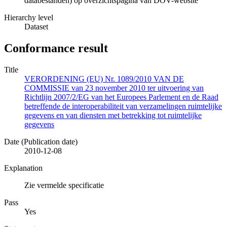
databestanden) op overzichtspagina van DOV-website
Hierarchy level
Dataset
Conformance result
Title
VERORDENING (EU) Nr. 1089/2010 VAN DE
COMMISSIE van 23 november 2010 ter uitvoering van
Richtlijn 2007/2/EG van het Europees Parlement en de Raad
betreffende de interoperabiliteit van verzamelingen ruimtelijke
gegevens en van diensten met betrekking tot ruimtelijke
gegevens
Date (Publication date)
2010-12-08
Explanation
Zie vermelde specificatie
Pass
Yes