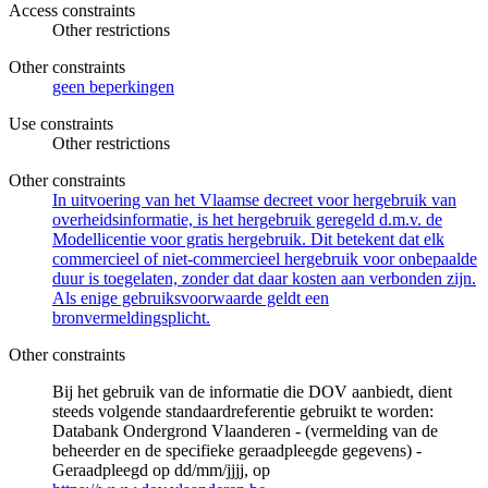
Access constraints
Other restrictions
Other constraints
geen beperkingen
Use constraints
Other restrictions
Other constraints
In uitvoering van het Vlaamse decreet voor hergebruik van
overheidsinformatie, is het hergebruik geregeld d.m.v. de
Modellicentie voor gratis hergebruik. Dit betekent dat elk
commercieel of niet-commercieel hergebruik voor onbepaalde
duur is toegelaten, zonder dat daar kosten aan verbonden zijn.
Als enige gebruiksvoorwaarde geldt een
bronvermeldingsplicht.
Other constraints
Bij het gebruik van de informatie die DOV aanbiedt, dient
steeds volgende standaardreferentie gebruikt te worden:
Databank Ondergrond Vlaanderen - (vermelding van de
beheerder en de specifieke geraadpleegde gegevens) -
Geraadpleegd op dd/mm/jjjj, op