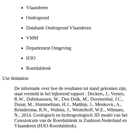
Vlaanderen
Ondergrond
Databank Ondergrond Vlaanderen
VMM
Departement Omgeving
H3O
Roerdalslenk
Use limitation
De informatie over hoe de resultaten tot stand gekomen zijn,
staat vermeld in het bijhorend rapport : Deckers, J., Vernes,
R.W., Dabekaussen, W., Den Dulk, M., Doornenbal, J.C.,
Dusar, M., Hummelman, H.J., Matthijs, J., Menkovic, A.,
Reindersma, R.N., Walstra, J., Westerhoff, W.E., Witmans,
N., 2014. Geologisch en hydrogeologisch 3D model van het
Cenozoïcum van de Roerdalslenk in Zuidoost-Nederland en
Vlaanderen (H3O-Roerdalslenk).