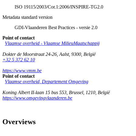
ISO 19115/2003/Cor.1:2006/INSPIRE-TG2.0
Metadata standard version
GDI-Vlaanderen Best Practices - versie 2.0
Point of contact
Vlaamse overheid - Vlaamse MilieuMaatschappij
Dokter de Moorstraat 24-26
,
Aalst
,
9300
,
België
+32 5 372 62 10
https://www.vmm.be
Point of contact
Vlaamse overheid, Departement Omgeving
Koning Albert II-laan 15 bus 553
,
Brussel
,
1210
,
België
https://www.omgevingvlaanderen.be
Overviews