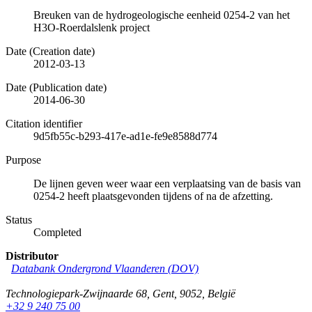
Breuken van de hydrogeologische eenheid 0254-2 van het
H3O-Roerdalslenk project
Date (Creation date)
2012-03-13
Date (Publication date)
2014-06-30
Citation identifier
9d5fb55c-b293-417e-ad1e-fe9e8588d774
Purpose
De lijnen geven weer waar een verplaatsing van de basis van
0254-2 heeft plaatsgevonden tijdens of na de afzetting.
Status
Completed
Distributor
Databank Ondergrond Vlaanderen (DOV)
Technologiepark-Zwijnaarde 68
,
Gent
,
9052
,
België
+32 9 240 75 00