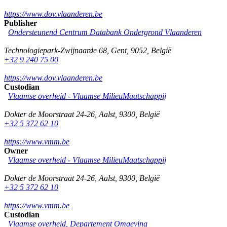
https://www.dov.vlaanderen.be
Publisher
Ondersteunend Centrum Databank Ondergrond Vlaanderen
Technologiepark-Zwijnaarde 68
,
Gent
,
9052
,
België
+32 9 240 75 00
https://www.dov.vlaanderen.be
Custodian
Vlaamse overheid - Vlaamse MilieuMaatschappij
Dokter de Moorstraat 24-26
,
Aalst
,
9300
,
België
+32 5 372 62 10
https://www.vmm.be
Owner
Vlaamse overheid - Vlaamse MilieuMaatschappij
Dokter de Moorstraat 24-26
,
Aalst
,
9300
,
België
+32 5 372 62 10
https://www.vmm.be
Custodian
Vlaamse overheid, Departement Omgeving