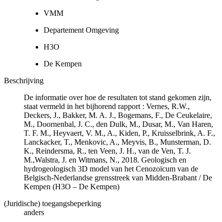
VMM
Departement Omgeving
H3O
De Kempen
Beschrijving
De informatie over hoe de resultaten tot stand gekomen zijn,
staat vermeld in het bijhorend rapport : Vernes, R.W.,
Deckers, J., Bakker, M. A. J., Bogemans, F., De Ceukelaire,
M., Doornenbal, J. C., den Dulk, M., Dusar, M., Van Haren,
T. F. M., Heyvaert, V. M., A., Kiden, P., Kruisselbrink, A. F.,
Lanckacker, T., Menkovic, A., Meyvis, B., Munsterman, D.
K., Reindersma, R., ten Veen, J. H., van de Ven, T. J.
M.,Walstra, J. en Witmans, N., 2018. Geologisch en
hydrogeologisch 3D model van het Cenozoïcum van de
Belgisch-Nederlandse grensstreek van Midden-Brabant / De
Kempen (H3O – De Kempen)
(Juridische) toegangsbeperking
anders