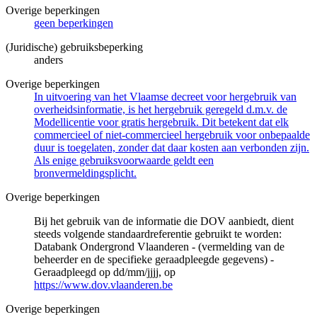
Overige beperkingen
geen beperkingen
(Juridische) gebruiksbeperking
anders
Overige beperkingen
In uitvoering van het Vlaamse decreet voor hergebruik van
overheidsinformatie, is het hergebruik geregeld d.m.v. de
Modellicentie voor gratis hergebruik. Dit betekent dat elk
commercieel of niet-commercieel hergebruik voor onbepaalde
duur is toegelaten, zonder dat daar kosten aan verbonden zijn.
Als enige gebruiksvoorwaarde geldt een
bronvermeldingsplicht.
Overige beperkingen
Bij het gebruik van de informatie die DOV aanbiedt, dient
steeds volgende standaardreferentie gebruikt te worden:
Databank Ondergrond Vlaanderen - (vermelding van de
beheerder en de specifieke geraadpleegde gegevens) -
Geraadpleegd op dd/mm/jjjj, op
https://www.dov.vlaanderen.be
Overige beperkingen