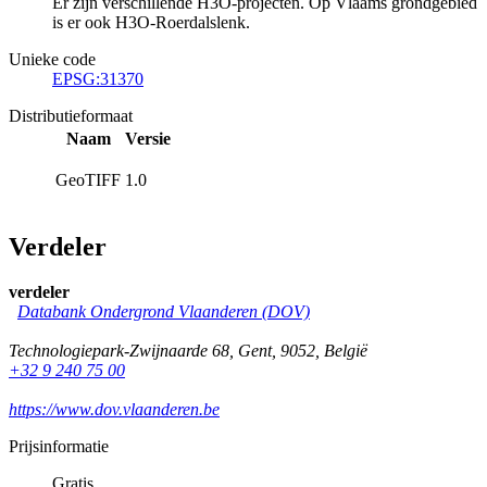
Er zijn verschillende H3O-projecten. Op Vlaams grondgebied
is er ook H3O-Roerdalslenk.
Unieke code
EPSG:31370
Distributieformaat
Naam
Versie
GeoTIFF
1.0
Verdeler
verdeler
Databank Ondergrond Vlaanderen (DOV)
Technologiepark-Zwijnaarde 68
,
Gent
,
9052
,
België
+32 9 240 75 00
https://www.dov.vlaanderen.be
Prijsinformatie
Gratis