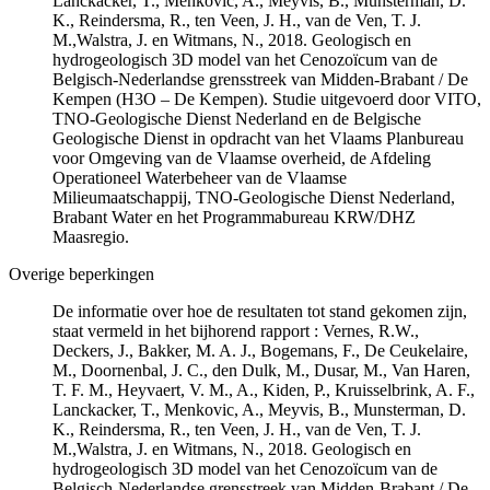
Lanckacker, T., Menkovic, A., Meyvis, B., Munsterman, D.
K., Reindersma, R., ten Veen, J. H., van de Ven, T. J.
M.,Walstra, J. en Witmans, N., 2018. Geologisch en
hydrogeologisch 3D model van het Cenozoïcum van de
Belgisch-Nederlandse grensstreek van Midden-Brabant / De
Kempen (H3O – De Kempen). Studie uitgevoerd door VITO,
TNO-Geologische Dienst Nederland en de Belgische
Geologische Dienst in opdracht van het Vlaams Planbureau
voor Omgeving van de Vlaamse overheid, de Afdeling
Operationeel Waterbeheer van de Vlaamse
Milieumaatschappij, TNO-Geologische Dienst Nederland,
Brabant Water en het Programmabureau KRW/DHZ
Maasregio.
Overige beperkingen
De informatie over hoe de resultaten tot stand gekomen zijn,
staat vermeld in het bijhorend rapport : Vernes, R.W.,
Deckers, J., Bakker, M. A. J., Bogemans, F., De Ceukelaire,
M., Doornenbal, J. C., den Dulk, M., Dusar, M., Van Haren,
T. F. M., Heyvaert, V. M., A., Kiden, P., Kruisselbrink, A. F.,
Lanckacker, T., Menkovic, A., Meyvis, B., Munsterman, D.
K., Reindersma, R., ten Veen, J. H., van de Ven, T. J.
M.,Walstra, J. en Witmans, N., 2018. Geologisch en
hydrogeologisch 3D model van het Cenozoïcum van de
Belgisch-Nederlandse grensstreek van Midden-Brabant / De