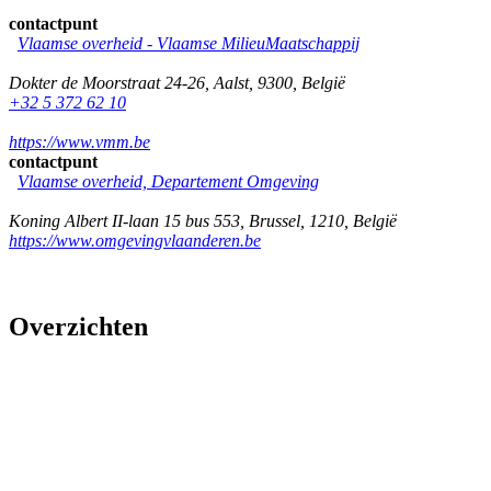
contactpunt
Vlaamse overheid - Vlaamse MilieuMaatschappij
Dokter de Moorstraat 24-26
,
Aalst
,
9300
,
België
+32 5 372 62 10
https://www.vmm.be
contactpunt
Vlaamse overheid, Departement Omgeving
Koning Albert II-laan 15 bus 553
,
Brussel
,
1210
,
België
https://www.omgevingvlaanderen.be
Overzichten