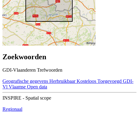
Zoekwoorden
GDI-Vlaanderen Trefwoorden
Geografische gegevens
Herbruikbaar
Kosteloos
Toegevoegd GDI-
Vl
Vlaamse Open data
INSPIRE - Spatial scope
Regionaal