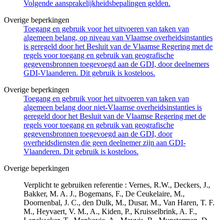
Volgende aansprakelijkheidsbepalingen gelden.
Overige beperkingen
Toegang en gebruik voor het uitvoeren van taken van
algemeen belang, op niveau van Vlaamse overheidsinstanties
is geregeld door het Besluit van de Vlaamse Regering met de
regels voor toegang en gebruik van geografische
gegevensbronnen toegevoegd aan de GDI, door deelnemers
GDI-Vlaanderen. Dit gebruik is kosteloos.
Overige beperkingen
Toegang en gebruik voor het uitvoeren van taken van
algemeen belang door niet-Vlaamse overheidsinstanties is
geregeld door het Besluit van de Vlaamse Regering met de
regels voor toegang en gebruik van geografische
gegevensbronnen toegevoegd aan de GDI, door
overheidsdiensten die geen deelnemer zijn aan GDI-
Vlaanderen. Dit gebruik is kosteloos.
Overige beperkingen
Verplicht te gebruiken referentie : Vernes, R.W., Deckers, J.,
Bakker, M. A. J., Bogemans, F., De Ceukelaire, M.,
Doornenbal, J. C., den Dulk, M., Dusar, M., Van Haren, T. F.
M., Heyvaert, V. M., A., Kiden, P., Kruisselbrink, A. F.,