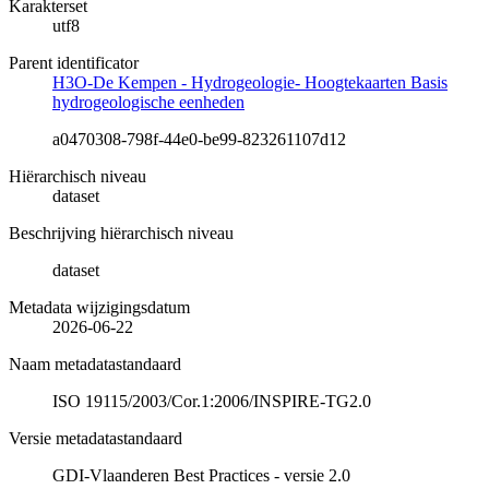
Karakterset
utf8
Parent identificator
H3O-De Kempen - Hydrogeologie- Hoogtekaarten Basis
hydrogeologische eenheden
a0470308-798f-44e0-be99-823261107d12
Hiërarchisch niveau
dataset
Beschrijving hiërarchisch niveau
dataset
Metadata wijzigingsdatum
2026-06-22
Naam metadatastandaard
ISO 19115/2003/Cor.1:2006/INSPIRE-TG2.0
Versie metadatastandaard
GDI-Vlaanderen Best Practices - versie 2.0