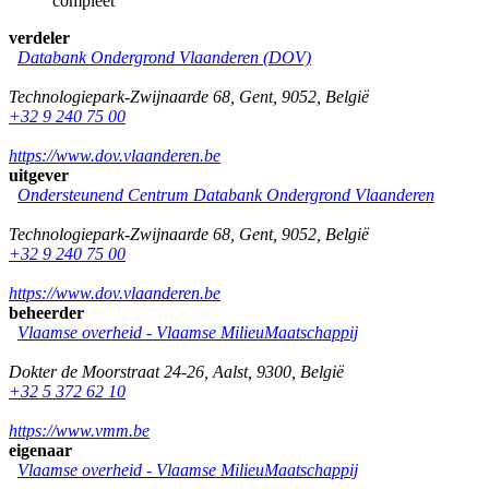
compleet
verdeler
Databank Ondergrond Vlaanderen (DOV)
Technologiepark-Zwijnaarde 68
,
Gent
,
9052
,
België
+32 9 240 75 00
https://www.dov.vlaanderen.be
uitgever
Ondersteunend Centrum Databank Ondergrond Vlaanderen
Technologiepark-Zwijnaarde 68
,
Gent
,
9052
,
België
+32 9 240 75 00
https://www.dov.vlaanderen.be
beheerder
Vlaamse overheid - Vlaamse MilieuMaatschappij
Dokter de Moorstraat 24-26
,
Aalst
,
9300
,
België
+32 5 372 62 10
https://www.vmm.be
eigenaar
Vlaamse overheid - Vlaamse MilieuMaatschappij