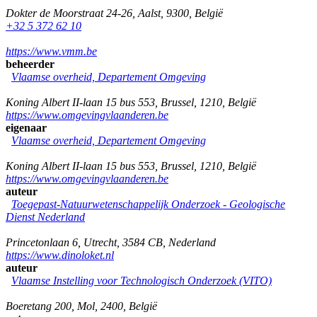
Dokter de Moorstraat 24-26
,
Aalst
,
9300
,
België
+32 5 372 62 10
https://www.vmm.be
beheerder
Vlaamse overheid, Departement Omgeving
Koning Albert II-laan 15 bus 553
,
Brussel
,
1210
,
België
https://www.omgevingvlaanderen.be
eigenaar
Vlaamse overheid, Departement Omgeving
Koning Albert II-laan 15 bus 553
,
Brussel
,
1210
,
België
https://www.omgevingvlaanderen.be
auteur
Toegepast-Natuurwetenschappelijk Onderzoek - Geologische
Dienst Nederland
Princetonlaan 6
,
Utrecht
,
3584 CB
,
Nederland
https://www.dinoloket.nl
auteur
Vlaamse Instelling voor Technologisch Onderzoek (VITO)
Boeretang 200
,
Mol
,
2400
,
België