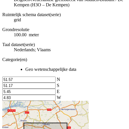
Kempen (H3O – De Kempen)
Ruimtelijk schema dataset(serie)
grid
Grondresolutie
100.00 meter
Taal dataset(serie)
Nederlands; Vlaams
Categorie(en)
Geo wetenschappelijke data
N
S
E
W