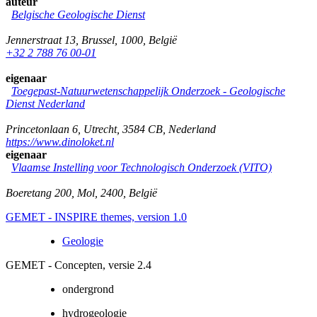
auteur
Belgische Geologische Dienst
Jennerstraat 13
,
Brussel
,
1000
,
België
+32 2 788 76 00-01
eigenaar
Toegepast-Natuurwetenschappelijk Onderzoek - Geologische
Dienst Nederland
Princetonlaan 6
,
Utrecht
,
3584 CB
,
Nederland
https://www.dinoloket.nl
eigenaar
Vlaamse Instelling voor Technologisch Onderzoek (VITO)
Boeretang 200
,
Mol
,
2400
,
België
GEMET - INSPIRE themes, version 1.0
Geologie
GEMET - Concepten, versie 2.4
ondergrond
hydrogeologie