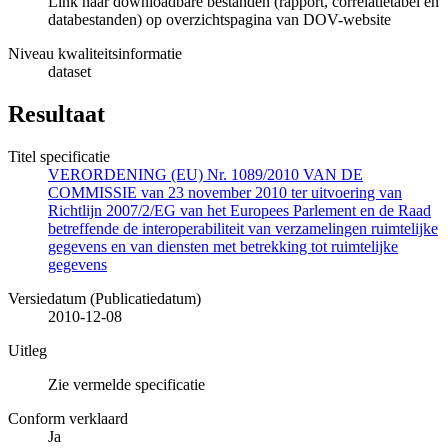
Link naar downloadbare bestanden (rapport, correlatietabel en
databestanden) op overzichtspagina van DOV-website
Niveau kwaliteitsinformatie
dataset
Resultaat
Titel specificatie
VERORDENING (EU) Nr. 1089/2010 VAN DE
COMMISSIE van 23 november 2010 ter uitvoering van
Richtlijn 2007/2/EG van het Europees Parlement en de Raad
betreffende de interoperabiliteit van verzamelingen ruimtelijke
gegevens en van diensten met betrekking tot ruimtelijke
gegevens
Versiedatum (Publicatiedatum)
2010-12-08
Uitleg
Zie vermelde specificatie
Conform verklaard
Ja