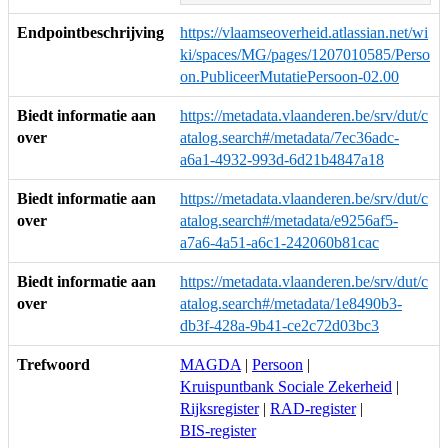
Endpointbeschrijving
https://vlaamseoverheid.atlassian.net/wi
ki/spaces/MG/pages/1207010585/Perso
on.PubliceerMutatiePersoon-02.00
Biedt informatie aan
https://metadata.vlaanderen.be/srv/dut/c
over
atalog.search#/metadata/7ec36adc-
a6a1-4932-993d-6d21b4847a18
Biedt informatie aan
https://metadata.vlaanderen.be/srv/dut/c
over
atalog.search#/metadata/e9256af5-
a7a6-4a51-a6c1-242060b81cac
Biedt informatie aan
https://metadata.vlaanderen.be/srv/dut/c
over
atalog.search#/metadata/1e8490b3-
db3f-428a-9b41-ce2c72d03bc3
Trefwoord
MAGDA
|
Persoon
|
Kruispuntbank Sociale Zekerheid
|
Rijksregister
|
RAD-register
|
BIS-register