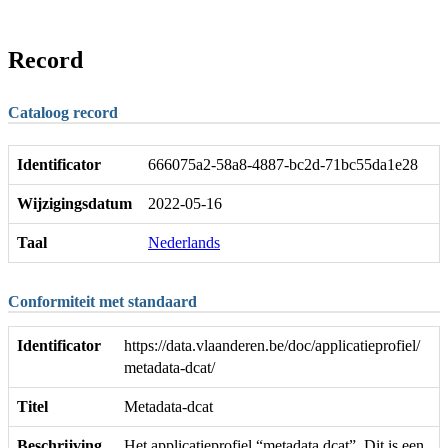
Record
Cataloog record
Identificator
666075a2-58a8-4887-bc2d-71bc55da1e28
Wijzigingsdatum
2022-05-16
Taal
Nederlands
Conformiteit met standaard
Identificator
https://data.vlaanderen.be/doc/applicatieprofiel/
metadata-dcat/
Titel
Metadata-dcat
Beschrijving
Het applicatieprofiel “metadata dcat”. Dit is een