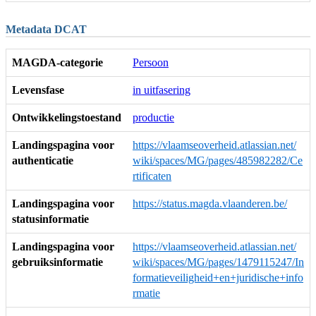
Metadata DCAT
MAGDA-categorie
Persoon
Levensfase
in uitfasering
Ontwikkelingstoestand
productie
Landingspagina voor
https://vlaamseoverheid.atlassian.net/
authenticatie
wiki/spaces/MG/pages/485982282/Ce
rtificaten
Landingspagina voor
https://status.magda.vlaanderen.be/
statusinformatie
Landingspagina voor
https://vlaamseoverheid.atlassian.net/
gebruiksinformatie
wiki/spaces/MG/pages/1479115247/In
formatieveiligheid+en+juridische+info
rmatie