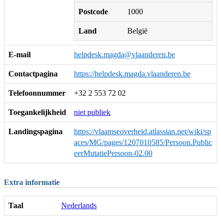
Postcode
1000
Land
België
E-mail
helpdesk.magda@vlaanderen.be
Contactpagina
https://helpdesk.magda.vlaanderen.be
Telefoonnummer
+32 2 553 72 02
Toegankelijkheid
niet publiek
Landingspagina
https://vlaamseoverheid.atlassian.net/wiki/sp
aces/MG/pages/1207010585/Persoon.Public
eerMutatiePersoon-02.00
Extra informatie
Taal
Nederlands