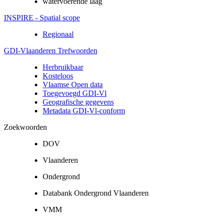
watervoerende laag
INSPIRE - Spatial scope
Regionaal
GDI-Vlaanderen Trefwoorden
Herbruikbaar
Kosteloos
Vlaamse Open data
Toegevoegd GDI-Vl
Geografische gegevens
Metadata GDI-Vl-conform
Zoekwoorden
DOV
Vlaanderen
Ondergrond
Databank Ondergrond Vlaanderen
VMM