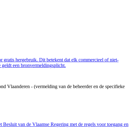
 gratis hergebruik. Dit betekent dat elk commercieel of niet-
 geldt een bronvermeldingsplicht.
ond Vlaanderen - (vermelding van de beheerder en de specifieke
et Besluit van de Vlaamse Regering met de regels voor toegang en