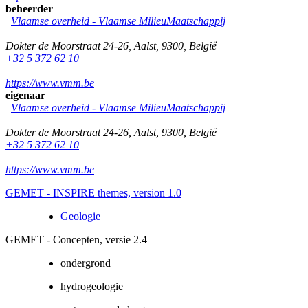
beheerder
Vlaamse overheid - Vlaamse MilieuMaatschappij
Dokter de Moorstraat 24-26
,
Aalst
,
9300
,
België
+32 5 372 62 10
https://www.vmm.be
eigenaar
Vlaamse overheid - Vlaamse MilieuMaatschappij
Dokter de Moorstraat 24-26
,
Aalst
,
9300
,
België
+32 5 372 62 10
https://www.vmm.be
GEMET - INSPIRE themes, version 1.0
Geologie
GEMET - Concepten, versie 2.4
ondergrond
hydrogeologie