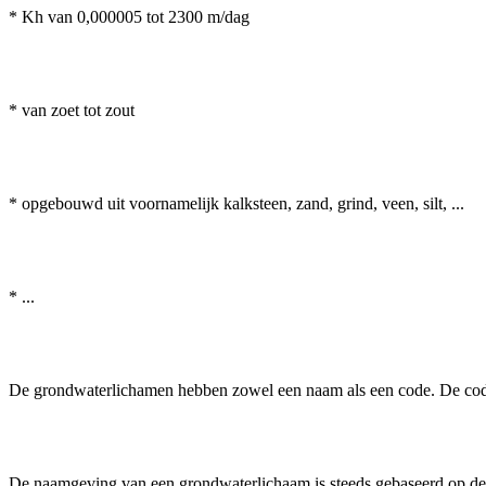
* Kh van 0,000005 tot 2300 m/dag
* van zoet tot zout
* opgebouwd uit voornamelijk kalksteen, zand, grind, veen, silt, ...
* ...
De grondwaterlichamen hebben zowel een naam als een code. De cod
De naamgeving van een grondwaterlichaam is steeds gebaseerd op de