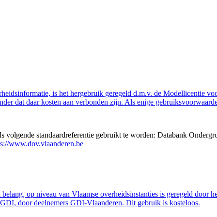
eidsinformatie, is het hergebruik geregeld d.m.v. de Modellicentie voor
nder dat daar kosten aan verbonden zijn. Als enige gebruiksvoorwaarde
eds volgende standaardreferentie gebruikt te worden: Databank Ondergr
ps://www.dov.vlaanderen.be
belang, op niveau van Vlaamse overheidsinstanties is geregeld door h
GDI, door deelnemers GDI-Vlaanderen. Dit gebruik is kosteloos.