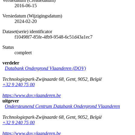
Versiedatum (Creatiedatum)
2016-06-15
Versiedatum (Wijzigingsdatum)
2024-02-20
Dataset(serie) identificator
f10498f7-85fe-4fb9-9548-6c51d43a1ec7
Status
compleet
verdeler
Databank Ondergrond Vlaanderen (DOV)
Technologiepark-Zwijnaarde 68
,
Gent
,
9052
,
België
+32 9 240 75 00
https://www.dov.vlaanderen.be
uitgever
Ondersteunend Centrum Databank Ondergrond Vlaanderen
Technologiepark-Zwijnaarde 68
,
Gent
,
9052
,
België
+32 9 240 75 00
https://www.dov.vlaanderen.be