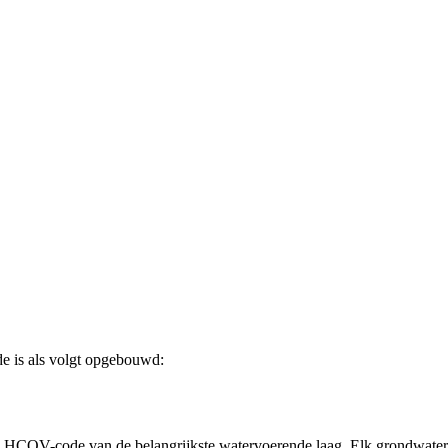
e is als volgt opgebouwd:
 HCOV-code van de belangrijkste watervoerende laag. Elk grondwaterl