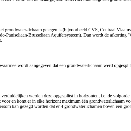
 het grondwater-lichaam gelegen is (bijvoorbeeld CVS, Centraal Vlaa
 Ledo-Paniseliaan-Brusseliaan Aquifersysteem). Dan wordt de afkorti
s.
waarmee wordt aangegeven dat een grondwaterlichaam werd opgesplitst in
verduidelijken werden deze opgesplitst in horizonten, i.e. de volgor
 voor en komt er in elke horizont maximum één grondwaterlichaam voo
Andersom kan gezegd worden dat er 4 grondwaterlichamen boven een gr