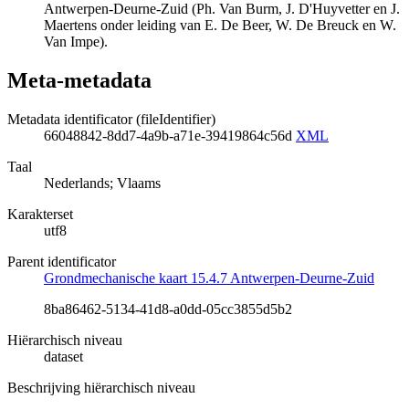
Antwerpen-Deurne-Zuid (Ph. Van Burm, J. D'Huyvetter en J.
Maertens onder leiding van E. De Beer, W. De Breuck en W.
Van Impe).
Meta-metadata
Metadata identificator (fileIdentifier)
66048842-8dd7-4a9b-a71e-39419864c56d
XML
Taal
Nederlands; Vlaams
Karakterset
utf8
Parent identificator
Grondmechanische kaart 15.4.7 Antwerpen-Deurne-Zuid
8ba86462-5134-41d8-a0dd-05cc3855d5b2
Hiërarchisch niveau
dataset
Beschrijving hiërarchisch niveau