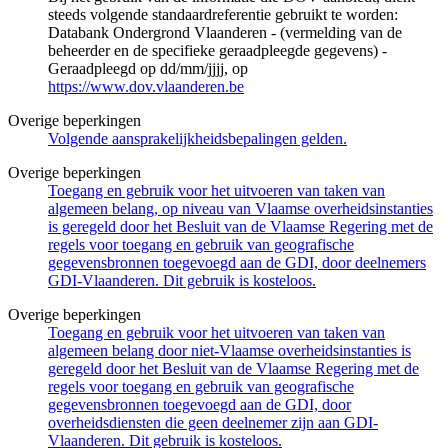
steeds volgende standaardreferentie gebruikt te worden:
Databank Ondergrond Vlaanderen - (vermelding van de
beheerder en de specifieke geraadpleegde gegevens) -
Geraadpleegd op dd/mm/jjjj, op
https://www.dov.vlaanderen.be
Overige beperkingen
Volgende aansprakelijkheidsbepalingen gelden.
Overige beperkingen
Toegang en gebruik voor het uitvoeren van taken van
algemeen belang, op niveau van Vlaamse overheidsinstanties
is geregeld door het Besluit van de Vlaamse Regering met de
regels voor toegang en gebruik van geografische
gegevensbronnen toegevoegd aan de GDI, door deelnemers
GDI-Vlaanderen. Dit gebruik is kosteloos.
Overige beperkingen
Toegang en gebruik voor het uitvoeren van taken van
algemeen belang door niet-Vlaamse overheidsinstanties is
geregeld door het Besluit van de Vlaamse Regering met de
regels voor toegang en gebruik van geografische
gegevensbronnen toegevoegd aan de GDI, door
overheidsdiensten die geen deelnemer zijn aan GDI-
Vlaanderen. Dit gebruik is kosteloos.