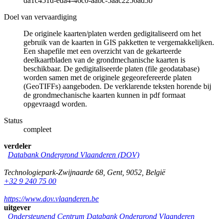
da1c451d-eda4-46c0-aabc-5aac2256ad5b
Doel van vervaardiging
De originele kaarten/platen werden gedigitaliseerd om het
gebruik van de kaarten in GIS pakketten te vergemakkelijken.
Een shapefile met een overzicht van de gekarteerde
deelkaartbladen van de grondmechanische kaarten is
beschikbaar. De gedigitaliseerde platen (file geodatabase)
worden samen met de originele gegeorefereerde platen
(GeoTIFFs) aangeboden. De verklarende teksten horende bij
de grondmechanische kaarten kunnen in pdf formaat
opgevraagd worden.
Status
compleet
verdeler
Databank Ondergrond Vlaanderen (DOV)
Technologiepark-Zwijnaarde 68
,
Gent
,
9052
,
België
+32 9 240 75 00
https://www.dov.vlaanderen.be
uitgever
Ondersteunend Centrum Databank Ondergrond Vlaanderen