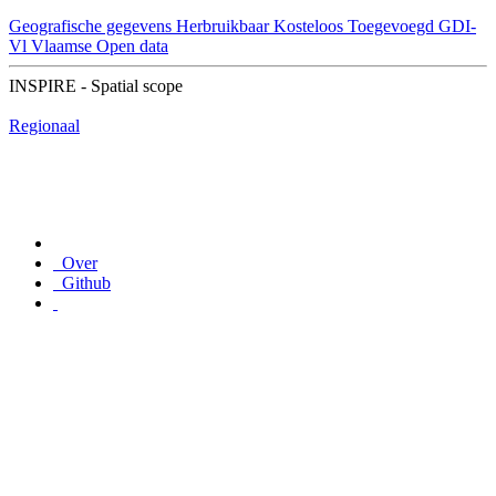
Geografische gegevens
Herbruikbaar
Kosteloos
Toegevoegd GDI-
Vl
Vlaamse Open data
INSPIRE - Spatial scope
Regionaal
Over
Github