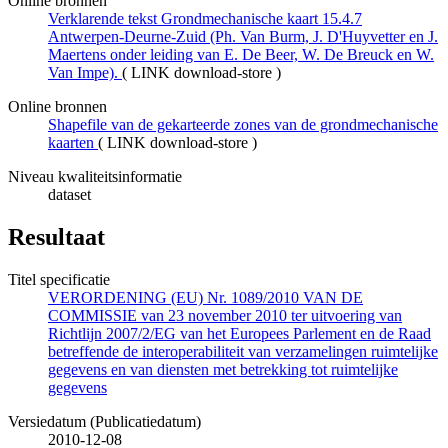
Online bronnen
Verklarende tekst Grondmechanische kaart 15.4.7
Antwerpen-Deurne-Zuid (Ph. Van Burm, J. D'Huyvetter en J.
Maertens onder leiding van E. De Beer, W. De Breuck en W.
Van Impe).
(
LINK download-store
)
Online bronnen
Shapefile van de gekarteerde zones van de grondmechanische
kaarten
(
LINK download-store
)
Niveau kwaliteitsinformatie
dataset
Resultaat
Titel specificatie
VERORDENING (EU) Nr. 1089/2010 VAN DE
COMMISSIE van 23 november 2010 ter uitvoering van
Richtlijn 2007/2/EG van het Europees Parlement en de Raad
betreffende de interoperabiliteit van verzamelingen ruimtelijke
gegevens en van diensten met betrekking tot ruimtelijke
gegevens
Versiedatum (Publicatiedatum)
2010-12-08