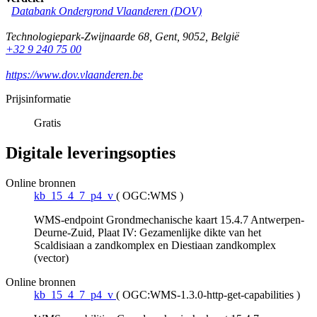
Databank Ondergrond Vlaanderen (DOV)
Technologiepark-Zwijnaarde 68
,
Gent
,
9052
,
België
+32 9 240 75 00
https://www.dov.vlaanderen.be
Prijsinformatie
Gratis
Digitale leveringsopties
Online bronnen
kb_15_4_7_p4_v
(
OGC:WMS
)
WMS-endpoint Grondmechanische kaart 15.4.7 Antwerpen-
Deurne-Zuid, Plaat IV: Gezamenlijke dikte van het
Scaldisiaan a zandkomplex en Diestiaan zandkomplex
(vector)
Online bronnen
kb_15_4_7_p4_v
(
OGC:WMS-1.3.0-http-get-capabilities
)