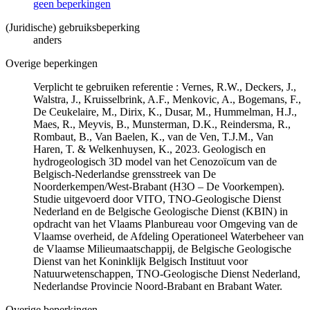
geen beperkingen
(Juridische) gebruiksbeperking
anders
Overige beperkingen
Verplicht te gebruiken referentie : Vernes, R.W., Deckers, J.,
Walstra, J., Kruisselbrink, A.F., Menkovic, A., Bogemans, F.,
De Ceukelaire, M., Dirix, K., Dusar, M., Hummelman, H.J.,
Maes, R., Meyvis, B., Munsterman, D.K., Reindersma, R.,
Rombaut, B., Van Baelen, K., van de Ven, T.J.M., Van
Haren, T. & Welkenhuysen, K., 2023. Geologisch en
hydrogeologisch 3D model van het Cenozoïcum van de
Belgisch-Nederlandse grensstreek van De
Noorderkempen/West-Brabant (H3O – De Voorkempen).
Studie uitgevoerd door VITO, TNO-Geologische Dienst
Nederland en de Belgische Geologische Dienst (KBIN) in
opdracht van het Vlaams Planbureau voor Omgeving van de
Vlaamse overheid, de Afdeling Operationeel Waterbeheer van
de Vlaamse Milieumaatschappij, de Belgische Geologische
Dienst van het Koninklijk Belgisch Instituut voor
Natuurwetenschappen, TNO-Geologische Dienst Nederland,
Nederlandse Provincie Noord-Brabant en Brabant Water.
Overige beperkingen