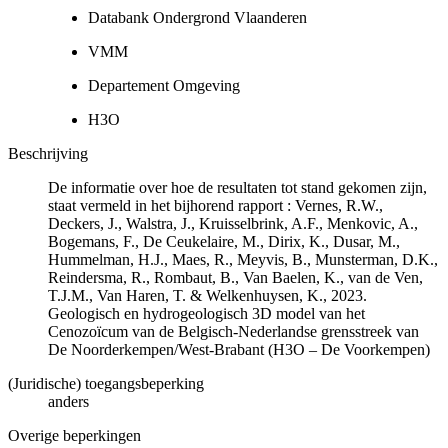
Databank Ondergrond Vlaanderen
VMM
Departement Omgeving
H3O
Beschrijving
De informatie over hoe de resultaten tot stand gekomen zijn,
staat vermeld in het bijhorend rapport : Vernes, R.W.,
Deckers, J., Walstra, J., Kruisselbrink, A.F., Menkovic, A.,
Bogemans, F., De Ceukelaire, M., Dirix, K., Dusar, M.,
Hummelman, H.J., Maes, R., Meyvis, B., Munsterman, D.K.,
Reindersma, R., Rombaut, B., Van Baelen, K., van de Ven,
T.J.M., Van Haren, T. & Welkenhuysen, K., 2023.
Geologisch en hydrogeologisch 3D model van het
Cenozoïcum van de Belgisch-Nederlandse grensstreek van
De Noorderkempen/West-Brabant (H3O – De Voorkempen)
(Juridische) toegangsbeperking
anders
Overige beperkingen