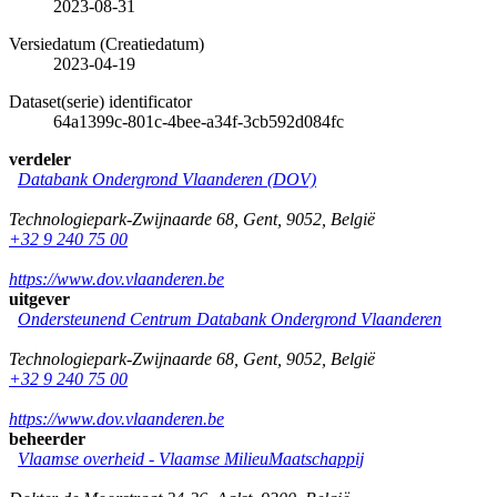
2023-08-31
Versiedatum (Creatiedatum)
2023-04-19
Dataset(serie) identificator
64a1399c-801c-4bee-a34f-3cb592d084fc
verdeler
Databank Ondergrond Vlaanderen (DOV)
Technologiepark-Zwijnaarde 68
,
Gent
,
9052
,
België
+32 9 240 75 00
https://www.dov.vlaanderen.be
uitgever
Ondersteunend Centrum Databank Ondergrond Vlaanderen
Technologiepark-Zwijnaarde 68
,
Gent
,
9052
,
België
+32 9 240 75 00
https://www.dov.vlaanderen.be
beheerder
Vlaamse overheid - Vlaamse MilieuMaatschappij