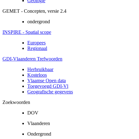
Geologie
GEMET - Concepten, versie 2.4
ondergrond
INSPIRE - Spatial scope
Europees
Regionaal
GDI-Vlaanderen Trefwoorden
Herbruikbaar
Kosteloos
Vlaamse Open data
Toegevoegd GDI-Vl
Geografische gegevens
Zoekwoorden
DOV
Vlaanderen
Ondergrond