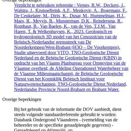
Verplicht te gebruiken referentie : Vernes, R.W., Deckers, J.,
Walstra, J., Kruisselbrink, A.F., Menkovic, A., Bogemans, F.,
De Ceukelaire, M., Dirix, K., Dusar, M., Hummelman, H.J.,
Maes, R., Meyvis, B., Munsterman, D.K., Reindersma, R.,
Rombaut, B., Van Baelen, K., van de Ven, T.J.M., Van
Haren, T. & Welkenhuysen, K., 2023. Geologisch en
hydrogeologisch 3D model van het Cenozoïcum van de
Belgisch-Nederlandse grensstreek van De
Noorderkempen/West-Brabant (H3O – De Voorkempen).
Studie uitgevoerd door VITO, TNO-Geologische Dienst
Nederland en de Belgische Geologische Dienst (KBIN) in
opdracht van het Vlaams Planbureau voor Omgeving van de
Vlaamse overheid, de Afdeling Operationeel Waterbeheer van
de Vlaamse Milieumaatschappij, de Belgische Geologische
Dienst van het Koninklijk Belgisch Instituut voor
Natuurwetenschappen, TNO-Geologische Dienst Nederland,
Nederlandse Provincie Noord-Brabant en Brabant Water.
Overige beperkingen
Bij het gebruik van de informatie die DOV aanbiedt, dient
steeds volgende standaardreferentie gebruikt te worden:
Databank Ondergrond Vlaanderen - (vermelding van de
beheerder en de specifieke geraadpleegde gegevens) -
Geraadpleegd op dd/mm/jjjj, op