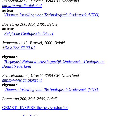
Princetonlaan 6
,
Utrecht
,
3584 CB
,
Nederland
https://www.dinoloket.nl
auteur
Vlaamse Instelling voor Technologisch Onderzoek (VITO)
Boeretang 200
,
Mol
,
2400
,
België
auteur
Belgische Geologische Dienst
Jennerstraat 13
,
Brussel
,
1000
,
België
+32 2 788 76 00-01
eigenaar
Toegepast-Natuurwetenschappelijk Onderzoek - Geologische
Dienst Nederland
Princetonlaan 6
,
Utrecht
,
3584 CB
,
Nederland
https://www.dinoloket.nl
eigenaar
Vlaamse Instelling voor Technologisch Onderzoek (VITO)
Boeretang 200
,
Mol
,
2400
,
België
GEMET - INSPIRE themes, version 1.0