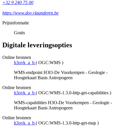
+32 9 240 75 00
https://www.dov.vlaanderen.be
Prijsinformatie
Gratis
Digitale leveringsopties
Online bronnen
h3ovk_a_b
(
OGC:WMS
)
WMS-endpoint H3O-De Voorkempen - Geologie -
Hoogtekaart Basis Antropogeen
Online bronnen
h3ovk_a_b
(
OGC:WMS-1.3.0-http-get-capabilities
)
WMS-capabilities H3O-De Voorkempen - Geologie -
Hoogtekaart Basis Antropogeen
Online bronnen
h3ovk_a_b
(
OGC:WMS-1.3.0-http-get-map
)