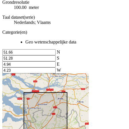
Grondresolutie
100.00 meter
Taal dataset(serie)
Nederlands; Vlaams
Categorie(en)
Geo wetenschappelijke data
N
S
E
W