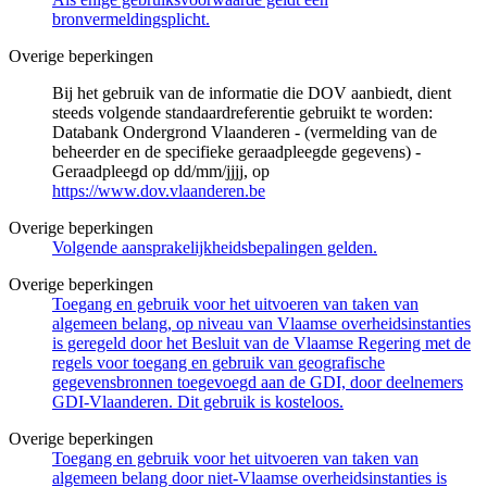
bronvermeldingsplicht.
Overige beperkingen
Bij het gebruik van de informatie die DOV aanbiedt, dient
steeds volgende standaardreferentie gebruikt te worden:
Databank Ondergrond Vlaanderen - (vermelding van de
beheerder en de specifieke geraadpleegde gegevens) -
Geraadpleegd op dd/mm/jjjj, op
https://www.dov.vlaanderen.be
Overige beperkingen
Volgende aansprakelijkheidsbepalingen gelden.
Overige beperkingen
Toegang en gebruik voor het uitvoeren van taken van
algemeen belang, op niveau van Vlaamse overheidsinstanties
is geregeld door het Besluit van de Vlaamse Regering met de
regels voor toegang en gebruik van geografische
gegevensbronnen toegevoegd aan de GDI, door deelnemers
GDI-Vlaanderen. Dit gebruik is kosteloos.
Overige beperkingen
Toegang en gebruik voor het uitvoeren van taken van
algemeen belang door niet-Vlaamse overheidsinstanties is