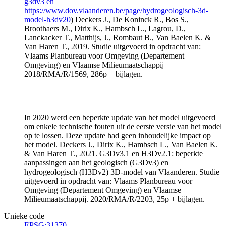
g3dv3 en
https://www.dov.vlaanderen.be/page/hydrogeologisch-3d-
model-h3dv20
) Deckers J., De Koninck R., Bos S.,
Broothaers M., Dirix K., Hambsch L., Lagrou, D.,
Lanckacker T., Matthijs, J., Rombaut B., Van Baelen K. &
Van Haren T., 2019. Studie uitgevoerd in opdracht van:
Vlaams Planbureau voor Omgeving (Departement
Omgeving) en Vlaamse Milieumaatschappij
2018/RMA/R/1569, 286p + bijlagen.
In 2020 werd een beperkte update van het model uitgevoerd
om enkele technische fouten uit de eerste versie van het model
op te lossen. Deze update had geen inhoudelijke impact op
het model. Deckers J., Dirix K., Hambsch L., Van Baelen K.
& Van Haren T., 2021. G3Dv3.1 en H3Dv2.1: beperkte
aanpassingen aan het geologisch (G3Dv3) en
hydrogeologisch (H3Dv2) 3D-model van Vlaanderen. Studie
uitgevoerd in opdracht van: Vlaams Planbureau voor
Omgeving (Departement Omgeving) en Vlaamse
Milieumaatschappij. 2020/RMA/R/2203, 25p + bijlagen.
Unieke code
EPSG:31370