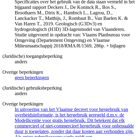
Specificaties over het gebruik van de data staan vermeld in het
bijgaand rapport Deckers J., De Koninck R., Bos S.,
Broothaers M., Dirix K., Hambsch L., Lagrou, D.,
Lanckacker T., Matthijs, J., Rombaut B., Van Baelen K. &
Van Haren T., 2019. Geologisch (G3Dv3) en
hydrogeologisch (H3D) 3D-lagenmodel van Vlaanderen.
Studie uitgevoerd in opdracht van: Vlaams Planbureau voor
Omgeving (Departement Omgeving) en Vlaamse
Milieumaatschappij 2018/RMA/R/1569, 286p. + bijlagen
(Juridische) toegangsbeperking
anders
Overige beperkingen
geen beperkingen
(Juridische) gebruiksbeperking
anders
Overige beperkingen
In uitvoering van het Vlaamse decreet voor hergebruik van
overheidsinformatie, is het hergebruik geregeld d.m.v. de
Modellicentie voor gratis hergebruik. Dit betekent dat elk
commercieel of niet-commercieel hergebruik voor onbepaalde
duur is toegelaten, zonder dat daar kosten aan verbonden zijn.
Als enige gebruiksvoorwaarde geldt een