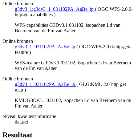
Online bronnen
g3dv3_1:g3dv3_1_031102PA_AaBe_ip
(
OGC:WFS-2.0.0-
http-get-capabilities
)
WFS-capabilities G3Dv3.1 031102, isopachen Ld van
Beernem van de Fm van Aalter
Online bronnen
g3dv3_1_031102PA_AaBe_ip
(
OGC:WFS-2.0.0-http-get-
feature
)
WFS-feature G3Dv3.1 031102, isopachen Ld van Beernem
van de Fm van Aalter
Online bronnen
g3dv3_1_031102PA_AaBe_ip
(
GLG:KML-2.0-http-get-
map
)
KML G3Dv3.1 031102, isopachen Ld van Beernem van de
Fm van Aalter
Niveau kwaliteitsinformatie
dataset
Resultaat