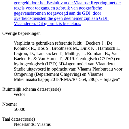
geregeld door het Besluit van de Vlaamse Regering met de
regels voor toegang en gebruik van geografische
gegevensbronnen toegevoegd aan de GDI, door
overheidsdiensten die geen deelnemer zijn aan GDI-
Vlaanderen. Dit gebruik is kosteloos.
Overige beperkingen
Verplicht te gebruiken referentie luidt: "Deckers J., De
Koninck R., Bos S., Broothaers M., Dirix K., Hambsch L.,
Lagrou, D., Lanckacker T., Matthijs, J., Rombaut B., Van
Baelen K. & Van Haren T., 2019. Geologisch (G3Dv3) en
hydrogeologisch (H3D) 3D-lagenmodel van Vlaanderen.
Studie uitgevoerd in opdracht van: Vlaams Planbureau voor
Omgeving (Departement Omgeving) en Vlaamse
Milieumaatschappij 2018/RMA/R/1569, 286p. + bijlagen"
Ruimtelijk schema dataset(serie)
vector
Noemer
50000
Taal dataset(serie)
Nederlands; Vlaams