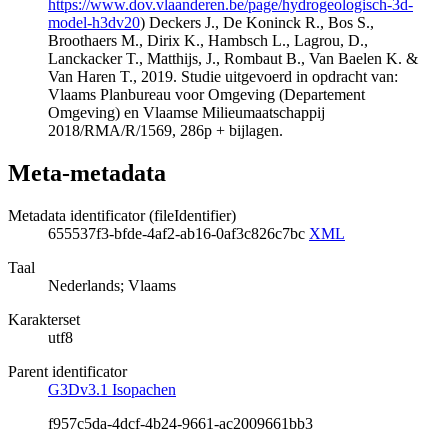
https://www.dov.vlaanderen.be/page/hydrogeologisch-3d-
model-h3dv20
) Deckers J., De Koninck R., Bos S.,
Broothaers M., Dirix K., Hambsch L., Lagrou, D.,
Lanckacker T., Matthijs, J., Rombaut B., Van Baelen K. &
Van Haren T., 2019. Studie uitgevoerd in opdracht van:
Vlaams Planbureau voor Omgeving (Departement
Omgeving) en Vlaamse Milieumaatschappij
2018/RMA/R/1569, 286p + bijlagen.
Meta-metadata
Metadata identificator (fileIdentifier)
655537f3-bfde-4af2-ab16-0af3c826c7bc
XML
Taal
Nederlands; Vlaams
Karakterset
utf8
Parent identificator
G3Dv3.1 Isopachen
f957c5da-4dcf-4b24-9661-ac2009661bb3