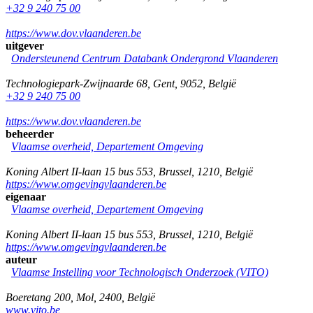
+32 9 240 75 00
https://www.dov.vlaanderen.be
uitgever
Ondersteunend Centrum Databank Ondergrond Vlaanderen
Technologiepark-Zwijnaarde 68
,
Gent
,
9052
,
België
+32 9 240 75 00
https://www.dov.vlaanderen.be
beheerder
Vlaamse overheid, Departement Omgeving
Koning Albert II-laan 15 bus 553
,
Brussel
,
1210
,
België
https://www.omgevingvlaanderen.be
eigenaar
Vlaamse overheid, Departement Omgeving
Koning Albert II-laan 15 bus 553
,
Brussel
,
1210
,
België
https://www.omgevingvlaanderen.be
auteur
Vlaamse Instelling voor Technologisch Onderzoek (VITO)
Boeretang 200
,
Mol
,
2400
,
België
www.vito.be