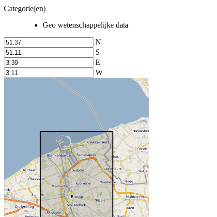
Categorie(en)
Geo wetenschappelijke data
N
S
E
W