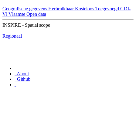
Geografische gegevens
Herbruikbaar
Kosteloos
Toegevoegd GDI-
Vl
Vlaamse Open data
INSPIRE - Spatial scope
Regionaal
About
Github