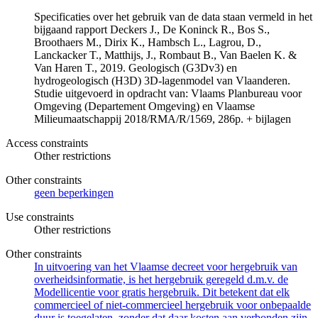
Specificaties over het gebruik van de data staan vermeld in het
bijgaand rapport Deckers J., De Koninck R., Bos S.,
Broothaers M., Dirix K., Hambsch L., Lagrou, D.,
Lanckacker T., Matthijs, J., Rombaut B., Van Baelen K. &
Van Haren T., 2019. Geologisch (G3Dv3) en
hydrogeologisch (H3D) 3D-lagenmodel van Vlaanderen.
Studie uitgevoerd in opdracht van: Vlaams Planbureau voor
Omgeving (Departement Omgeving) en Vlaamse
Milieumaatschappij 2018/RMA/R/1569, 286p. + bijlagen
Access constraints
Other restrictions
Other constraints
geen beperkingen
Use constraints
Other restrictions
Other constraints
In uitvoering van het Vlaamse decreet voor hergebruik van
overheidsinformatie, is het hergebruik geregeld d.m.v. de
Modellicentie voor gratis hergebruik. Dit betekent dat elk
commercieel of niet-commercieel hergebruik voor onbepaalde
duur is toegelaten, zonder dat daar kosten aan verbonden zijn.