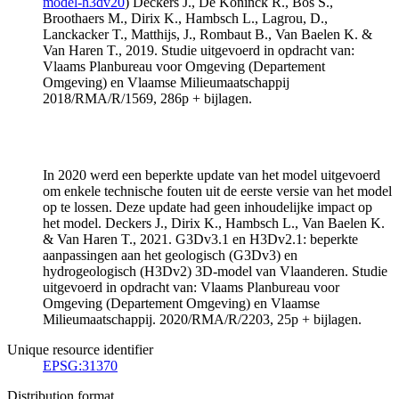
model-h3dv20
) Deckers J., De Koninck R., Bos S.,
Broothaers M., Dirix K., Hambsch L., Lagrou, D.,
Lanckacker T., Matthijs, J., Rombaut B., Van Baelen K. &
Van Haren T., 2019. Studie uitgevoerd in opdracht van:
Vlaams Planbureau voor Omgeving (Departement
Omgeving) en Vlaamse Milieumaatschappij
2018/RMA/R/1569, 286p + bijlagen.
In 2020 werd een beperkte update van het model uitgevoerd
om enkele technische fouten uit de eerste versie van het model
op te lossen. Deze update had geen inhoudelijke impact op
het model. Deckers J., Dirix K., Hambsch L., Van Baelen K.
& Van Haren T., 2021. G3Dv3.1 en H3Dv2.1: beperkte
aanpassingen aan het geologisch (G3Dv3) en
hydrogeologisch (H3Dv2) 3D-model van Vlaanderen. Studie
uitgevoerd in opdracht van: Vlaams Planbureau voor
Omgeving (Departement Omgeving) en Vlaamse
Milieumaatschappij. 2020/RMA/R/2203, 25p + bijlagen.
Unique resource identifier
EPSG:31370
Distribution format