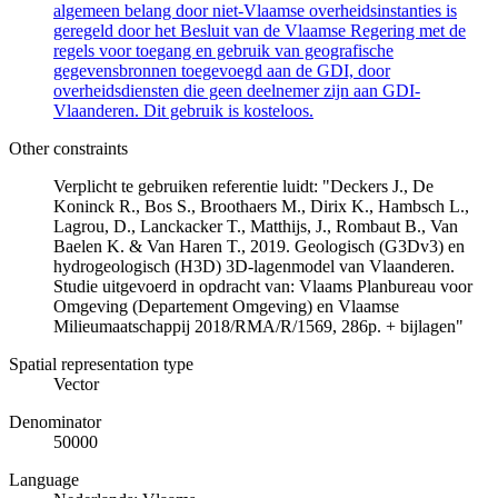
algemeen belang door niet-Vlaamse overheidsinstanties is
geregeld door het Besluit van de Vlaamse Regering met de
regels voor toegang en gebruik van geografische
gegevensbronnen toegevoegd aan de GDI, door
overheidsdiensten die geen deelnemer zijn aan GDI-
Vlaanderen. Dit gebruik is kosteloos.
Other constraints
Verplicht te gebruiken referentie luidt: "Deckers J., De
Koninck R., Bos S., Broothaers M., Dirix K., Hambsch L.,
Lagrou, D., Lanckacker T., Matthijs, J., Rombaut B., Van
Baelen K. & Van Haren T., 2019. Geologisch (G3Dv3) en
hydrogeologisch (H3D) 3D-lagenmodel van Vlaanderen.
Studie uitgevoerd in opdracht van: Vlaams Planbureau voor
Omgeving (Departement Omgeving) en Vlaamse
Milieumaatschappij 2018/RMA/R/1569, 286p. + bijlagen"
Spatial representation type
Vector
Denominator
50000
Language