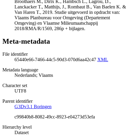
Broothaers M., Dirix K., Hambsch L., Lagrou, D.,
Lanckacker T., Matthijs, J., Rombaut B., Van Baelen K. &
Van Haren T., 2019. Studie uitgevoerd in opdracht van:
Vlaams Planbureau voor Omgeving (Departement
Omgeving) en Vlaamse Milieumaatschappij
2018/RMA/R/1569, 286p + bijlagen.
Meta-metadata
File identifier
65440e66-7466-44c5-90d3-070d6aa42c47
XML
Metadata language
Nederlands; Vlaams
Character set
UTF8
Parent identifier
G3Dv3.1 Boringen
c99840b8-8082-49cc-8923-e04273d53efa
Hierarchy level
Dataset