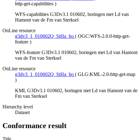
http-get-capabilities
)
WFS-capabilities G3Dv3.1 010602, boringen met Ld van
Hamont van de Fm van Sterksel
OnLine resource
g3dv3_1_010602Q_StHa_bo
(
OGC:WFS-2.0.0-http-get-
feature
)
WFS-feature G3Dv3.1 010602, boringen met Ld van Hamont
van de Fm van Sterksel
OnLine resource
g3dv3_1_010602Q_StHa_bo
(
GLG:KML-2.0-http-get-map
)
KML G3Dv3.1 010602, boringen met Ld van Hamont van de
Fm van Sterksel
Hierarchy level
Dataset
Conformance result
Title