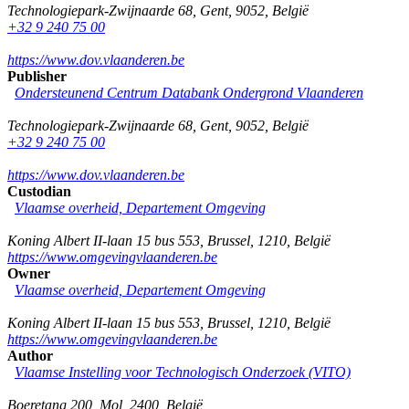
Technologiepark-Zwijnaarde 68
,
Gent
,
9052
,
België
+32 9 240 75 00
https://www.dov.vlaanderen.be
Publisher
Ondersteunend Centrum Databank Ondergrond Vlaanderen
Technologiepark-Zwijnaarde 68
,
Gent
,
9052
,
België
+32 9 240 75 00
https://www.dov.vlaanderen.be
Custodian
Vlaamse overheid, Departement Omgeving
Koning Albert II-laan 15 bus 553
,
Brussel
,
1210
,
België
https://www.omgevingvlaanderen.be
Owner
Vlaamse overheid, Departement Omgeving
Koning Albert II-laan 15 bus 553
,
Brussel
,
1210
,
België
https://www.omgevingvlaanderen.be
Author
Vlaamse Instelling voor Technologisch Onderzoek (VITO)
Boeretang 200
,
Mol
,
2400
,
België