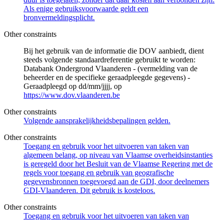
Als enige gebruiksvoorwaarde geldt een
bronvermeldingsplicht.
Other constraints
Bij het gebruik van de informatie die DOV aanbiedt, dient
steeds volgende standaardreferentie gebruikt te worden:
Databank Ondergrond Vlaanderen - (vermelding van de
beheerder en de specifieke geraadpleegde gegevens) -
Geraadpleegd op dd/mm/jjjj, op
https://www.dov.vlaanderen.be
Other constraints
Volgende aansprakelijkheidsbepalingen gelden.
Other constraints
Toegang en gebruik voor het uitvoeren van taken van
algemeen belang, op niveau van Vlaamse overheidsinstanties
is geregeld door het Besluit van de Vlaamse Regering met de
regels voor toegang en gebruik van geografische
gegevensbronnen toegevoegd aan de GDI, door deelnemers
GDI-Vlaanderen. Dit gebruik is kosteloos.
Other constraints
Toegang en gebruik voor het uitvoeren van taken van