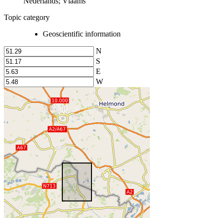
Nederlands; Vlaams
Topic category
Geoscientific information
N
S
E
W