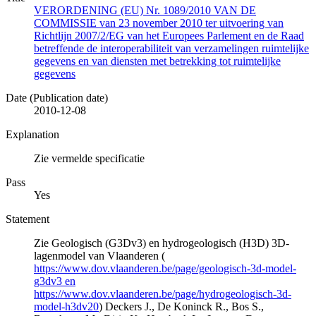
VERORDENING (EU) Nr. 1089/2010 VAN DE
COMMISSIE van 23 november 2010 ter uitvoering van
Richtlijn 2007/2/EG van het Europees Parlement en de Raad
betreffende de interoperabiliteit van verzamelingen ruimtelijke
gegevens en van diensten met betrekking tot ruimtelijke
gegevens
Date (Publication date)
2010-12-08
Explanation
Zie vermelde specificatie
Pass
Yes
Statement
Zie Geologisch (G3Dv3) en hydrogeologisch (H3D) 3D-
lagenmodel van Vlaanderen (
https://www.dov.vlaanderen.be/page/geologisch-3d-model-
g3dv3 en
https://www.dov.vlaanderen.be/page/hydrogeologisch-3d-
model-h3dv20
) Deckers J., De Koninck R., Bos S.,