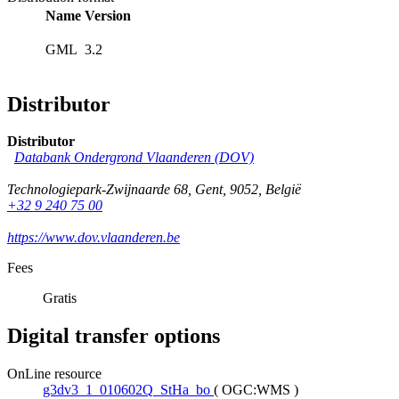
Name
Version
GML
3.2
Distributor
Distributor
Databank Ondergrond Vlaanderen (DOV)
Technologiepark-Zwijnaarde 68
,
Gent
,
9052
,
België
+32 9 240 75 00
https://www.dov.vlaanderen.be
Fees
Gratis
Digital transfer options
OnLine resource
g3dv3_1_010602Q_StHa_bo
(
OGC:WMS
)