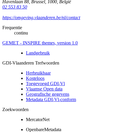
Havenlaan 88
,
Brussel
,
1000
,
België
02 553 83 50
https://omgeving.vlaanderen.be/nl/contact
Frequentie
continu
GEMET - INSPIRE themes, version 1.0
Landgebruik
GDI-Vlaanderen Trefwoorden
Herbruikbaar
Kosteloos
Toegevoegd GDI-Vl
Vlaamse Open data
Geografische gegevens
Metadata GDI-Vl-conform
Zoekwoorden
MercatorNet
OpenbareMetadata