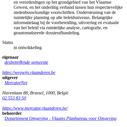
en verordeningen op het grondgebied van het Vlaamse
Gewest, en het onderling verband tussen hun respectievelijke
stedenbouwkundige voorschriften. Ondersteuning van de
ruimtelijke planning op alle beleidsniveaus. Belangrijke
informatielaag bij de voorbereiding, uitvoering en evaluatie
van het beleid via ruimtelijke analyse, cartografie, en
geautomatiseerde dossierafhandeling.
Status
in ontwikkeling
eigenaar
desbetreffende gemeente
https://wegwijs.vlaanderen.be
uitgever
MercatorNet
Havenlaan 88
,
Brussel
,
1000
,
België
02 553 83 50
https://www.mercator.vlaanderen.be/
beheerder
Departement Omgeving - Vlaams Planbureau voor Omgeving