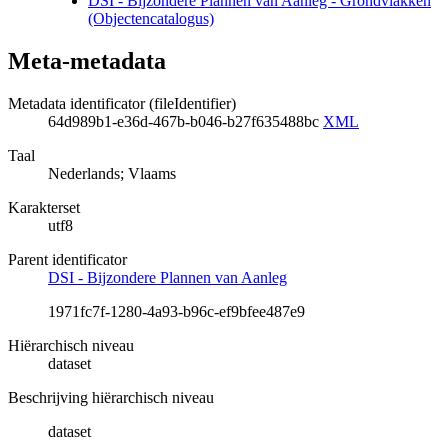
DSI - Bijzondere Plannen van Aanleg - Grondvlakken
(Objectencatalogus)
Meta-metadata
Metadata identificator (fileIdentifier)
64d989b1-e36d-467b-b046-b27f635488bc
XML
Taal
Nederlands; Vlaams
Karakterset
utf8
Parent identificator
DSI - Bijzondere Plannen van Aanleg
1971fc7f-1280-4a93-b96c-ef9bfee487e9
Hiërarchisch niveau
dataset
Beschrijving hiërarchisch niveau
dataset