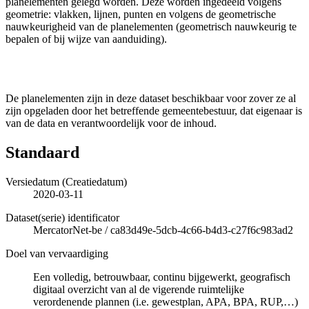
planelementen gelegd worden. Deze worden ingedeeld volgens
geometrie: vlakken, lijnen, punten en volgens de geometrische
nauwkeurigheid van de planelementen (geometrisch nauwkeurig te
bepalen of bij wijze van aanduiding).
De planelementen zijn in deze dataset beschikbaar voor zover ze al
zijn opgeladen door het betreffende gemeentebestuur, dat eigenaar is
van de data en verantwoordelijk voor de inhoud.
Standaard
Versiedatum (Creatiedatum)
2020-03-11
Dataset(serie) identificator
MercatorNet-be
/
ca83d49e-5dcb-4c66-b4d3-c27f6c983ad2
Doel van vervaardiging
Een volledig, betrouwbaar, continu bijgewerkt, geografisch
digitaal overzicht van al de vigerende ruimtelijke
verordenende plannen (i.e. gewestplan, APA, BPA, RUP,…)