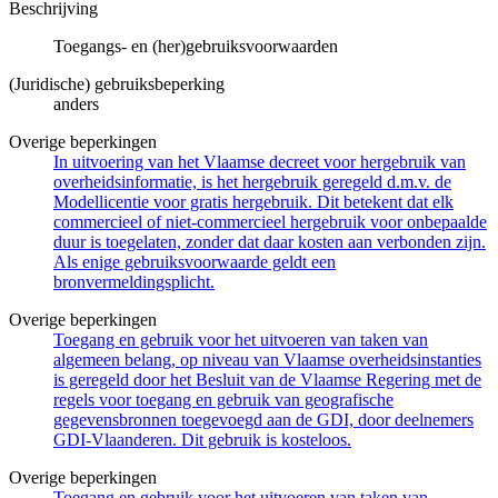
Beschrijving
Toegangs- en (her)gebruiksvoorwaarden
(Juridische) gebruiksbeperking
anders
Overige beperkingen
In uitvoering van het Vlaamse decreet voor hergebruik van
overheidsinformatie, is het hergebruik geregeld d.m.v. de
Modellicentie voor gratis hergebruik. Dit betekent dat elk
commercieel of niet-commercieel hergebruik voor onbepaalde
duur is toegelaten, zonder dat daar kosten aan verbonden zijn.
Als enige gebruiksvoorwaarde geldt een
bronvermeldingsplicht.
Overige beperkingen
Toegang en gebruik voor het uitvoeren van taken van
algemeen belang, op niveau van Vlaamse overheidsinstanties
is geregeld door het Besluit van de Vlaamse Regering met de
regels voor toegang en gebruik van geografische
gegevensbronnen toegevoegd aan de GDI, door deelnemers
GDI-Vlaanderen. Dit gebruik is kosteloos.
Overige beperkingen
Toegang en gebruik voor het uitvoeren van taken van