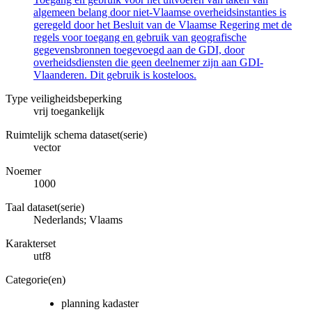
algemeen belang door niet-Vlaamse overheidsinstanties is
geregeld door het Besluit van de Vlaamse Regering met de
regels voor toegang en gebruik van geografische
gegevensbronnen toegevoegd aan de GDI, door
overheidsdiensten die geen deelnemer zijn aan GDI-
Vlaanderen. Dit gebruik is kosteloos.
Type veiligheidsbeperking
vrij toegankelijk
Ruimtelijk schema dataset(serie)
vector
Noemer
1000
Taal dataset(serie)
Nederlands; Vlaams
Karakterset
utf8
Categorie(en)
planning kadaster