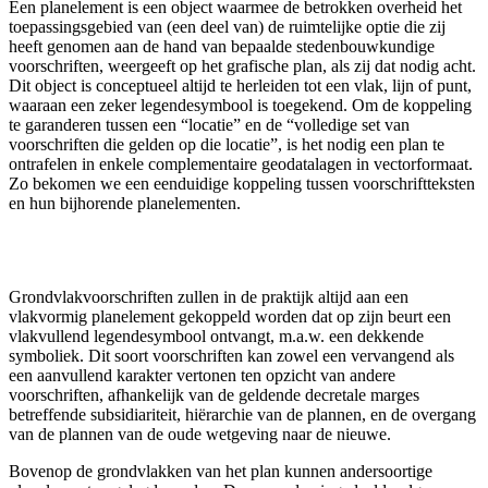
Een planelement is een object waarmee de betrokken overheid het
toepassingsgebied van (een deel van) de ruimtelijke optie die zij
heeft genomen aan de hand van bepaalde stedenbouwkundige
voorschriften, weergeeft op het grafische plan, als zij dat nodig acht.
Dit object is conceptueel altijd te herleiden tot een vlak, lijn of punt,
waaraan een zeker legendesymbool is toegekend. Om de koppeling
te garanderen tussen een “locatie” en de “volledige set van
voorschriften die gelden op die locatie”, is het nodig een plan te
ontrafelen in enkele complementaire geodatalagen in vectorformaat.
Zo bekomen we een eenduidige koppeling tussen voorschriftteksten
en hun bijhorende planelementen.
Grondvlakvoorschriften zullen in de praktijk altijd aan een
vlakvormig planelement gekoppeld worden dat op zijn beurt een
vlakvullend legendesymbool ontvangt, m.a.w. een dekkende
symboliek. Dit soort voorschriften kan zowel een vervangend als
een aanvullend karakter vertonen ten opzicht van andere
voorschriften, afhankelijk van de geldende decretale marges
betreffende subsidiariteit, hiërarchie van de plannen, en de overgang
van de plannen van de oude wetgeving naar de nieuwe.
Bovenop de grondvlakken van het plan kunnen andersoortige