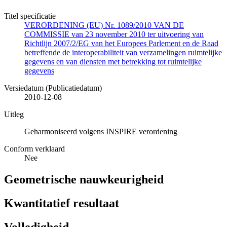
Titel specificatie
VERORDENING (EU) Nr. 1089/2010 VAN DE
COMMISSIE van 23 november 2010 ter uitvoering van
Richtlijn 2007/2/EG van het Europees Parlement en de Raad
betreffende de interoperabiliteit van verzamelingen ruimtelijke
gegevens en van diensten met betrekking tot ruimtelijke
gegevens
Versiedatum (Publicatiedatum)
2010-12-08
Uitleg
Geharmoniseerd volgens INSPIRE verordening
Conform verklaard
Nee
Geometrische nauwkeurigheid
Kwantitatief resultaat
Volledigheid