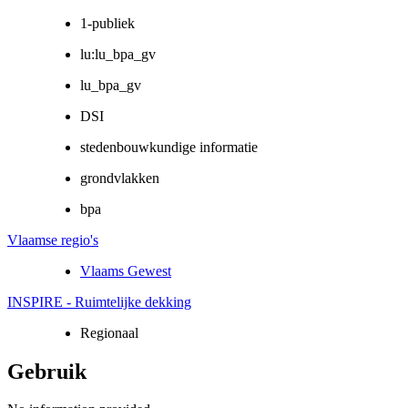
1-publiek
lu:lu_bpa_gv
lu_bpa_gv
DSI
stedenbouwkundige informatie
grondvlakken
bpa
Vlaamse regio's
Vlaams Gewest
INSPIRE - Ruimtelijke dekking
Regionaal
Gebruik