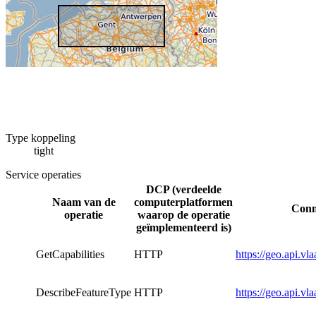
Type koppeling
tight
Service operaties
DCP (verdeelde
Naam van de
computerplatformen
Conne
operatie
waarop de operatie
geïmplementeerd is)
GetCapabilities
HTTP
https://geo.api.v
DescribeFeatureType
HTTP
https://geo.api.v