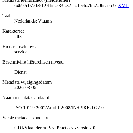
Metadata identificator (fileIdentifier)
64b97c07-0e61-91bd-233f-8215-1ecb-7b52-9bcac537
XML
Taal
Nederlands; Vlaams
Karakterset
utf8
Hiërarchisch niveau
service
Beschrijving hiërarchisch niveau
Dienst
Metadata wijzigingsdatum
2026-08-06
Naam metadatastandaard
ISO 19119:2005/Amd 1:2008/INSPIRE-TG2.0
Versie metadatastandaard
GDI-Vlaanderen Best Practices - versie 2.0