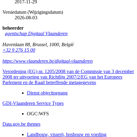
2017-11-29
Versiedatum (Wijzigingsdatum)
2026-08-03
beheerder
agentschap Digitaal Vlaanderen
Havenlaan 88
,
Brussel
,
1000
,
België
+32 9 276 15 00
https://www.vlaanderen.be/digitaal-vlaanderen
Verordening (EG) nr. 1205/2008 van de Commissie van 3 december
2008 ter uitvoering van Richtlijn 2007/2/EG van het Europees
Parlement en de Raad betreffende metagegevens
Dienst objecttoegang
GDI-Vlaanderen Service Types
OGC:WFS
Data.gov.be themes
Landbouw, visserij, bosbouw en voeding