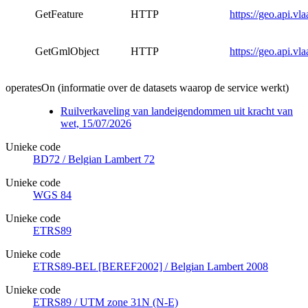
GetFeature
HTTP
https://geo.api.v
GetGmlObject
HTTP
https://geo.api.v
operatesOn (informatie over de datasets waarop de service werkt)
Ruilverkaveling van landeigendommen uit kracht van
wet, 15/07/2026
Unieke code
BD72 / Belgian Lambert 72
Unieke code
WGS 84
Unieke code
ETRS89
Unieke code
ETRS89-BEL [BEREF2002] / Belgian Lambert 2008
Unieke code
ETRS89 / UTM zone 31N (N-E)