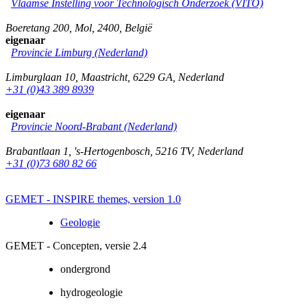
Vlaamse Instelling voor Technologisch Onderzoek (VITO)
Boeretang 200
,
Mol
,
2400
,
België
eigenaar
Provincie Limburg (Nederland)
Limburglaan 10
,
Maastricht
,
6229 GA
,
Nederland
+31 (0)43 389 8939
eigenaar
Provincie Noord-Brabant (Nederland)
Brabantlaan 1
,
's-Hertogenbosch
,
5216 TV
,
Nederland
+31 (0)73 680 82 66
GEMET - INSPIRE themes, version 1.0
Geologie
GEMET - Concepten, versie 2.4
ondergrond
hydrogeologie