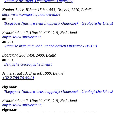
Vlaamse overheid, Departement Omgeving
Koning Albert II-laan 15 bus 553
,
Brussel
,
1210
,
België
https://www.omgevingvlaanderen.be
auteur
Toegepast-Natuurwetenschappelijk Onderzoek - Geologische Diens
Princetonlaan 6
,
Utrecht
,
3584 CB
,
Nederland
https://www.dinoloket.nl
auteur
Vlaamse Instelling voor Technologisch Onderzoek (VITO)
Boeretang 200
,
Mol
,
2400
,
België
auteur
Belgische Geologische Dienst
Jennerstraat 13
,
Brussel
,
1000
,
België
+32 2 788 76 00-01
eigenaar
Toegepast-Natuurwetenschappelijk Onderzoek - Geologische Diens
Princetonlaan 6
,
Utrecht
,
3584 CB
,
Nederland
https://www.dinoloket.nl
eigenaar