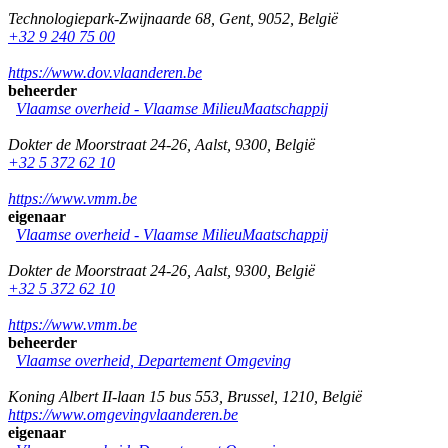
Technologiepark-Zwijnaarde 68
,
Gent
,
9052
,
België
+32 9 240 75 00
https://www.dov.vlaanderen.be
beheerder
Vlaamse overheid - Vlaamse MilieuMaatschappij
Dokter de Moorstraat 24-26
,
Aalst
,
9300
,
België
+32 5 372 62 10
https://www.vmm.be
eigenaar
Vlaamse overheid - Vlaamse MilieuMaatschappij
Dokter de Moorstraat 24-26
,
Aalst
,
9300
,
België
+32 5 372 62 10
https://www.vmm.be
beheerder
Vlaamse overheid, Departement Omgeving
Koning Albert II-laan 15 bus 553
,
Brussel
,
1210
,
België
https://www.omgevingvlaanderen.be
eigenaar