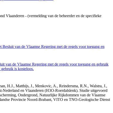
ond Vlaanderen - (vermelding van de beheerder en de specifieke
et Besluit van de Vlaamse Regering met de regels voor toegang en
luit van de Vlaamse Regering met de regels voor toegang en gebruik
gebruik is kosteloos.
n, H.J., Matthijs, J., Menkovic, A., Reindersma, R.N., Walstra, J.,
t-Nederland en Vlaanderen (H3O-Roerdalslenk). Studie uitgevoerd
escherming, Ondergrond, Natuurlijke Rijkdommen van de Vlaamse
erlandse Provincie Noord-Brabant, VITO en TNO-Geologische Dienst