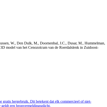
bekaussen, W., Den Dulk, M., Doornenbal, J.C., Dusar, M., Hummelman,
ch 3D model van het Cenozoïcum van de Roerdalslenk in Zuidoost-
 gratis hergebruik. Dit betekent dat elk commercieel of niet-
 geldt een bronvermeldingsplicht.