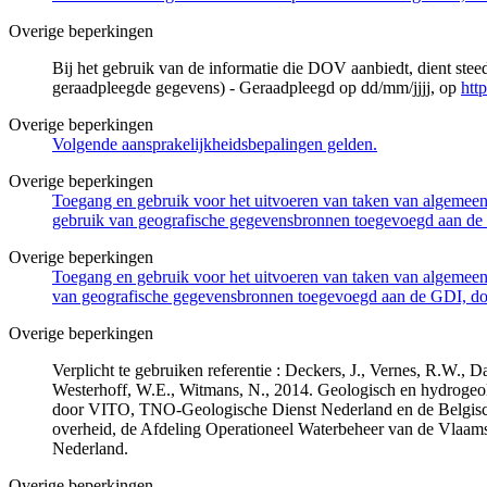
Overige beperkingen
Bij het gebruik van de informatie die DOV aanbiedt, dient ste
geraadpleegde gegevens) - Geraadpleegd op dd/mm/jjjj, op
htt
Overige beperkingen
Volgende aansprakelijkheidsbepalingen gelden.
Overige beperkingen
Toegang en gebruik voor het uitvoeren van taken van algemeen 
gebruik van geografische gegevensbronnen toegevoegd aan de 
Overige beperkingen
Toegang en gebruik voor het uitvoeren van taken van algemeen 
van geografische gegevensbronnen toegevoegd aan de GDI, door
Overige beperkingen
Verplicht te gebruiken referentie : Deckers, J., Vernes, R.W.,
Westerhoff, W.E., Witmans, N., 2014. Geologisch en hydrogeo
door VITO, TNO-Geologische Dienst Nederland en de Belgisc
overheid, de Afdeling Operationeel Waterbeheer van de Vlaa
Nederland.
Overige beperkingen