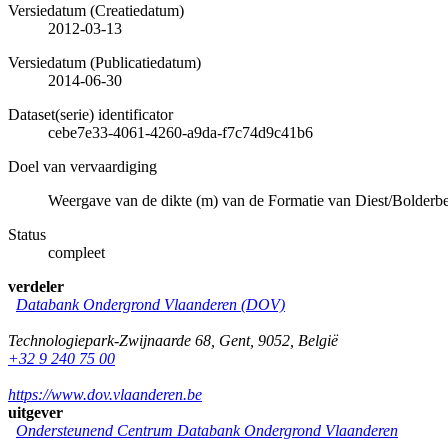
Versiedatum (Creatiedatum)
2012-03-13
Versiedatum (Publicatiedatum)
2014-06-30
Dataset(serie) identificator
cebe7e33-4061-4260-a9da-f7c74d9c41b6
Doel van vervaardiging
Weergave van de dikte (m) van de Formatie van Diest/Bolderbe
Status
compleet
verdeler
Databank Ondergrond Vlaanderen (DOV)
Technologiepark-Zwijnaarde 68
,
Gent
,
9052
,
België
+32 9 240 75 00
https://www.dov.vlaanderen.be
uitgever
Ondersteunend Centrum Databank Ondergrond Vlaanderen