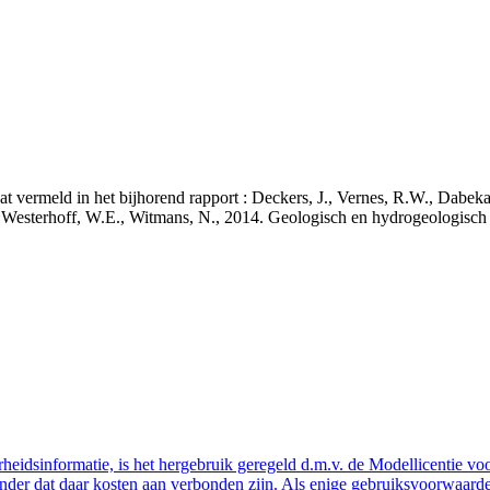
staat vermeld in het bijhorend rapport : Deckers, J., Vernes, R.W., Da
 J., Westerhoff, W.E., Witmans, N., 2014. Geologisch en hydrogeologis
eidsinformatie, is het hergebruik geregeld d.m.v. de Modellicentie voor
nder dat daar kosten aan verbonden zijn. Als enige gebruiksvoorwaarde