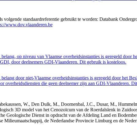
eds volgende standaardreferentie gebruikt te worden: Databank Ondergr
ps://www.dov.vlaanderen.be
belang, op niveau van Vlaamse overheidsinstanties is geregeld door h
GDI, door deelnemers GDI-Vlaanderen. Dit gebruik is kosteloos.
belang door niet-Vlaamse overheidsinstanties is geregeld door het Bes
 overheidsdiensten die geen deelnemer zijn aan GDI-Vlaanderen. Dit 
 Dabekaussen, W., Den Dulk, M., Doornenbal, J.C., Dusar, M., Hummelma
logisch 3D model van het Cenozoïcum van de Roerdalslenk in Zuidoos
he Geologische Dienst in opdracht van de Afdeling Land en Bodemb
mse Milieumaatschappij, de Nederlandse Provincie Limburg en de Ned