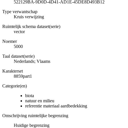
522129BA-9D0D-4D41-AD1E-45DE8D493B12
Type verwantschap
Kruis verwijzing
Ruimtelijk schema dataset(serie)
vector
Noemer
5000
Taal dataset(serie)
Nederlands; Vlaams
Karakterset
8859part1
Categorie(en)
biota
natuur en milieu
referentie materiaal aardbedekking
Omschrijving ruimtelijke begrenzing
Huidige begrenzing