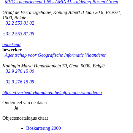
MVG - departement LIN - AMINAL - afdeling Bos en Groen
Graaf de Ferrarisgebouw, Koning Albert II-laan 20 8
,
Brussel
,
1000
,
België
+32 2 553 81 02
+32 2 553 81 05
onbekend
bewerker
Agentschap voor Geografische Informatie Vlaanderen
Koningin Maria Hendrikaplein 70
,
Gent
,
9000
,
België
+32 9 276 15 00
+32 9 276 15 05
https://overheid.vlaanderen.be/informatie-vlaanderen
Onderdeel van de dataset
Ja
Objectencatalogus citaat
Boskartering 2000