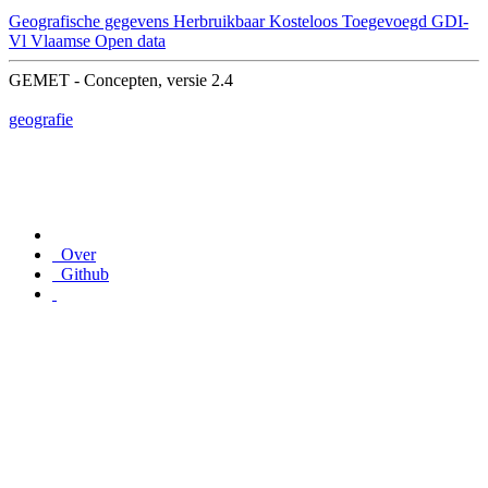
Geografische gegevens
Herbruikbaar
Kosteloos
Toegevoegd GDI-
Vl
Vlaamse Open data
GEMET - Concepten, versie 2.4
geografie
Over
Github