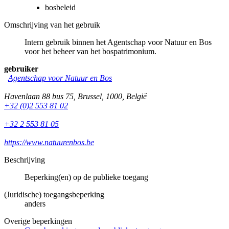
bosbeleid
Omschrijving van het gebruik
Intern gebruik binnen het Agentschap voor Natuur en Bos
voor het beheer van het bospatrimonium.
gebruiker
Agentschap voor Natuur en Bos
Havenlaan 88 bus 75
,
Brussel
,
1000
,
België
+32 (0)2 553 81 02
+32 2 553 81 05
https://www.natuurenbos.be
Beschrijving
Beperking(en) op de publieke toegang
(Juridische) toegangsbeperking
anders
Overige beperkingen