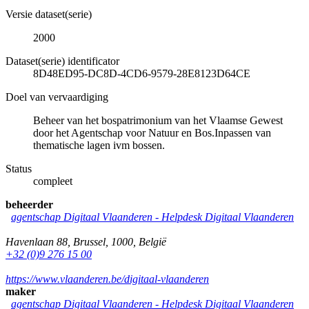
Versie dataset(serie)
2000
Dataset(serie) identificator
8D48ED95-DC8D-4CD6-9579-28E8123D64CE
Doel van vervaardiging
Beheer van het bospatrimonium van het Vlaamse Gewest
door het Agentschap voor Natuur en Bos.Inpassen van
thematische lagen ivm bossen.
Status
compleet
beheerder
agentschap Digitaal Vlaanderen -
Helpdesk Digitaal Vlaanderen
Havenlaan 88
,
Brussel
,
1000
,
België
+32 (0)9 276 15 00
https://www.vlaanderen.be/digitaal-vlaanderen
maker
agentschap Digitaal Vlaanderen -
Helpdesk Digitaal Vlaanderen