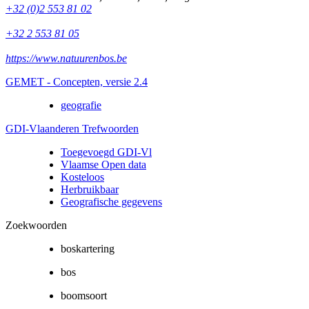
+32 (0)2 553 81 02
+32 2 553 81 05
https://www.natuurenbos.be
GEMET - Concepten, versie 2.4
geografie
GDI-Vlaanderen Trefwoorden
Toegevoegd GDI-Vl
Vlaamse Open data
Kosteloos
Herbruikbaar
Geografische gegevens
Zoekwoorden
boskartering
bos
boomsoort