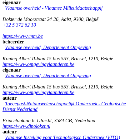
eigenaar
Vlaamse overheid - Vlaamse MilieuMaatschappij
Dokter de Moorstraat 24-26
,
Aalst
,
9300
,
België
+32 5 372 62 10
https://www.vmm.be
beheerder
Vlaamse overheid, Departement Omgeving
Koning Albert II-laan 15 bus 553
,
Brussel
,
1210
,
België
https://www.omgevingvlaanderen.be
eigenaar
Vlaamse overheid, Departement Omgeving
Koning Albert II-laan 15 bus 553
,
Brussel
,
1210
,
België
https://www.omgevingvlaanderen.be
auteur
Toegepast-Natuurwetenschappelijk Onderzoek - Geologische
Dienst Nederland
Princetonlaan 6
,
Utrecht
,
3584 CB
,
Nederland
https://www.dinoloket.nl
auteur
Vlaamse Instelling voor Technologisch Onderzoek (VITO)