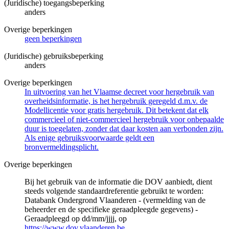
(Juridische) toegangsbeperking
anders
Overige beperkingen
geen beperkingen
(Juridische) gebruiksbeperking
anders
Overige beperkingen
In uitvoering van het Vlaamse decreet voor hergebruik van
overheidsinformatie, is het hergebruik geregeld d.m.v. de
Modellicentie voor gratis hergebruik. Dit betekent dat elk
commercieel of niet-commercieel hergebruik voor onbepaalde
duur is toegelaten, zonder dat daar kosten aan verbonden zijn.
Als enige gebruiksvoorwaarde geldt een
bronvermeldingsplicht.
Overige beperkingen
Bij het gebruik van de informatie die DOV aanbiedt, dient
steeds volgende standaardreferentie gebruikt te worden:
Databank Ondergrond Vlaanderen - (vermelding van de
beheerder en de specifieke geraadpleegde gegevens) -
Geraadpleegd op dd/mm/jjjj, op
https://www.dov.vlaanderen.be