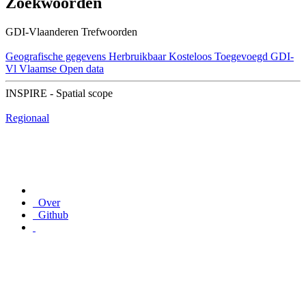
Zoekwoorden
GDI-Vlaanderen Trefwoorden
Geografische gegevens
Herbruikbaar
Kosteloos
Toegevoegd GDI-
Vl
Vlaamse Open data
INSPIRE - Spatial scope
Regionaal
Over
Github