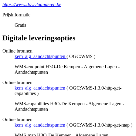
https://www.dov.vlaanderen.be
Prijsinformatie
Gratis
Digitale leveringsopties
Online bronnen
kem_alg_aandachtspunten
(
OGC:WMS
)
WMS-endpoint H3O-De Kempen - Algemene Lagen -
Aandachtspunten
Online bronnen
kem_alg_aandachtspunten
(
OGC:WMS-1.3.0-http-get-
capabilities
)
WMS-capabilities H3O-De Kempen - Algemene Lagen -
Aandachtspunten
Online bronnen
kem_alg_aandachtspunten
(
OGC:WMS-1.3.0-http-get-map
)
WMS-map H3O-De Kempen - Algemene Lagen -