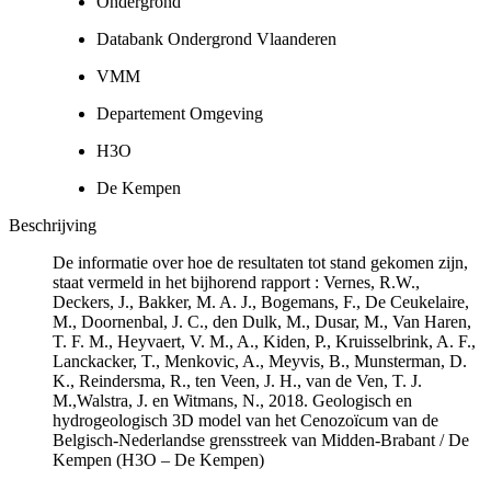
Ondergrond
Databank Ondergrond Vlaanderen
VMM
Departement Omgeving
H3O
De Kempen
Beschrijving
De informatie over hoe de resultaten tot stand gekomen zijn,
staat vermeld in het bijhorend rapport : Vernes, R.W.,
Deckers, J., Bakker, M. A. J., Bogemans, F., De Ceukelaire,
M., Doornenbal, J. C., den Dulk, M., Dusar, M., Van Haren,
T. F. M., Heyvaert, V. M., A., Kiden, P., Kruisselbrink, A. F.,
Lanckacker, T., Menkovic, A., Meyvis, B., Munsterman, D.
K., Reindersma, R., ten Veen, J. H., van de Ven, T. J.
M.,Walstra, J. en Witmans, N., 2018. Geologisch en
hydrogeologisch 3D model van het Cenozoïcum van de
Belgisch-Nederlandse grensstreek van Midden-Brabant / De
Kempen (H3O – De Kempen)