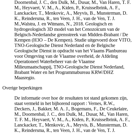
Doornenbal, J. C., den Dulk, M., Dusar, M., Van Haren, T. F.
M., Heyvaert, V. M., A., Kiden, P., Kruisselbrink, A. F.,
Lanckacker, T., Menkovic, A., Meyvis, B., Munsterman, D.
K., Reindersma, R., ten Veen, J. H., van de Ven, T. J.
M.,Walstra, J. en Witmans, N., 2018. Geologisch en
hydrogeologisch 3D model van het Cenozoïcum van de
Belgisch-Nederlandse grensstreek van Midden-Brabant / De
Kempen (H3O – De Kempen). Studie uitgevoerd door VITO,
TNO-Geologische Dienst Nederland en de Belgische
Geologische Dienst in opdracht van het Vlaams Planbureau
voor Omgeving van de Vlaamse overheid, de Afdeling
Operationeel Waterbeheer van de Vlaamse
Milieumaatschappij, TNO-Geologische Dienst Nederland,
Brabant Water en het Programmabureau KRW/DHZ
Maasregio.
Overige beperkingen
De informatie over hoe de resultaten tot stand gekomen zijn,
staat vermeld in het bijhorend rapport : Vernes, R.W.,
Deckers, J., Bakker, M. A. J., Bogemans, F., De Ceukelaire,
M., Doornenbal, J. C., den Dulk, M., Dusar, M., Van Haren,
T. F. M., Heyvaert, V. M., A., Kiden, P., Kruisselbrink, A. F.,
Lanckacker, T., Menkovic, A., Meyvis, B., Munsterman, D.
K., Reindersma, R., ten Veen, J. H., van de Ven, T. J.