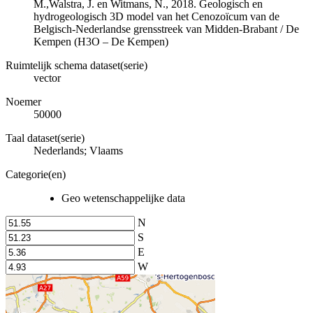
M.,Walstra, J. en Witmans, N., 2018. Geologisch en
hydrogeologisch 3D model van het Cenozoïcum van de
Belgisch-Nederlandse grensstreek van Midden-Brabant / De
Kempen (H3O – De Kempen)
Ruimtelijk schema dataset(serie)
vector
Noemer
50000
Taal dataset(serie)
Nederlands; Vlaams
Categorie(en)
Geo wetenschappelijke data
N
S
E
W