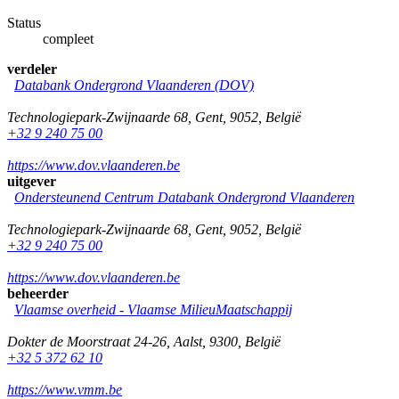
Status
compleet
verdeler
Databank Ondergrond Vlaanderen (DOV)
Technologiepark-Zwijnaarde 68
,
Gent
,
9052
,
België
+32 9 240 75 00
https://www.dov.vlaanderen.be
uitgever
Ondersteunend Centrum Databank Ondergrond Vlaanderen
Technologiepark-Zwijnaarde 68
,
Gent
,
9052
,
België
+32 9 240 75 00
https://www.dov.vlaanderen.be
beheerder
Vlaamse overheid - Vlaamse MilieuMaatschappij
Dokter de Moorstraat 24-26
,
Aalst
,
9300
,
België
+32 5 372 62 10
https://www.vmm.be