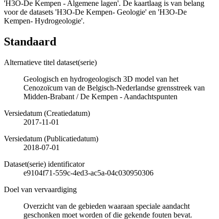
'H3O-De Kempen - Algemene lagen'. De kaartlaag is van belang
voor de datasets 'H3O-De Kempen- Geologie' en 'H3O-De
Kempen- Hydrogeologie'.
Standaard
Alternatieve titel dataset(serie)
Geologisch en hydrogeologisch 3D model van het
Cenozoïcum van de Belgisch-Nederlandse grensstreek van
Midden-Brabant / De Kempen - Aandachtspunten
Versiedatum (Creatiedatum)
2017-11-01
Versiedatum (Publicatiedatum)
2018-07-01
Dataset(serie) identificator
e9104f71-559c-4ed3-ac5a-04c030950306
Doel van vervaardiging
Overzicht van de gebieden waaraan speciale aandacht
geschonken moet worden of die gekende fouten bevat.