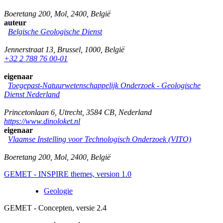
Boeretang 200
,
Mol
,
2400
,
België
auteur
Belgische Geologische Dienst
Jennerstraat 13
,
Brussel
,
1000
,
België
+32 2 788 76 00-01
eigenaar
Toegepast-Natuurwetenschappelijk Onderzoek - Geologische
Dienst Nederland
Princetonlaan 6
,
Utrecht
,
3584 CB
,
Nederland
https://www.dinoloket.nl
eigenaar
Vlaamse Instelling voor Technologisch Onderzoek (VITO)
Boeretang 200
,
Mol
,
2400
,
België
GEMET - INSPIRE themes, version 1.0
Geologie
GEMET - Concepten, versie 2.4