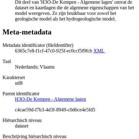
Dit deel van 'H3O-De Kempen - Algemene lagen' omvat de
dataset en kaartlagen die de algemene eigenschappen van het
model weergeven. Ze zijn bruikbaar voor zowel het
geologische model als het hydrogeologische model.
Meta-metadata
Metadata identificator (fileIdentifier)
6365c7e8-f1cf-47c0-925f-ec0ccf5f9fcb
XML
Taal
Nederlands; Vlaams
Karakterset
utf8
Parent identificator
H3O-De Kempen - Algemene lagen
c4cae59d-f7b3-4d3f-8949-c0d6ce4e5fd5
Hiërarchisch niveau
dataset
Beschrijving hiërarchisch niveau