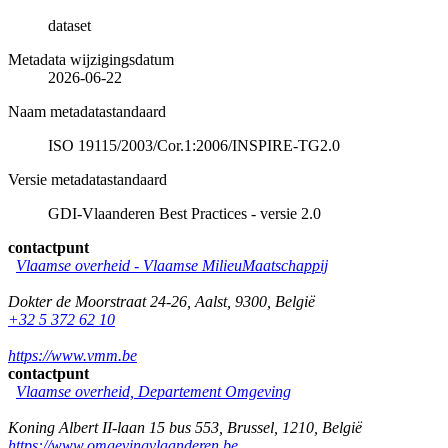
dataset
Metadata wijzigingsdatum
2026-06-22
Naam metadatastandaard
ISO 19115/2003/Cor.1:2006/INSPIRE-TG2.0
Versie metadatastandaard
GDI-Vlaanderen Best Practices - versie 2.0
contactpunt
Vlaamse overheid - Vlaamse MilieuMaatschappij
Dokter de Moorstraat 24-26
,
Aalst
,
9300
,
België
+32 5 372 62 10
https://www.vmm.be
contactpunt
Vlaamse overheid, Departement Omgeving
Koning Albert II-laan 15 bus 553
,
Brussel
,
1210
,
België
https://www.omgevingvlaanderen.be