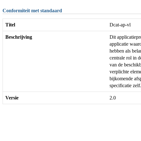
Conformiteit met standaard
Titel
Dcat-ap-vl
Beschrijving
Dit applicatie
applicatie waar
hebben als bela
centrale rol in 
van de beschikb
verplichte ele
bijkomende afs
specificatie zelf
Versie
2.0