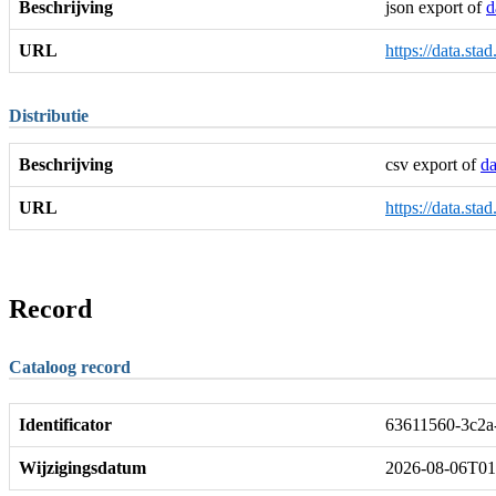
Beschrijving
json export of
d
URL
https://data.sta
Distributie
Beschrijving
csv export of
da
URL
https://data.sta
Record
Cataloog record
Identificator
63611560-3c2a
Wijzigingsdatum
2026-08-06T01