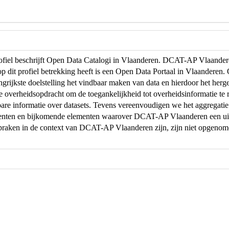
profiel beschrijft Open Data Catalogi in Vlaanderen. DCAT-AP Vlaand
op dit profiel betrekking heeft is een Open Data Portaal in Vlaanderen
ngrijkste doelstelling het vindbaar maken van data en hierdoor het herg
de overheidsopdracht om de toegankelijkheid tot overheidsinformatie te r
are informatie over datasets. Tevens vereenvoudigen we het aggregati
menten en bijkomende elementen waarover DCAT-AP Vlaanderen een uit
praken in de context van DCAT-AP Vlaanderen zijn, zijn niet opgeno
.