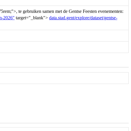
.875rem;">, te gebruiken samen met de Gentse Feesten evenementen:
en-2026"
target="_blank">
data.stad.gent/explore/dataset/gentse-