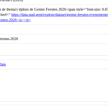
n de thema's tijdens de Gentse Feesten 2026<span style="font-size: 0
 href="
https://data.stad.gent/explore/dataset/gentse-feesten-evenement
enten-2026</a></p>
-themas-2026
data