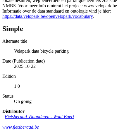
lokale besturen, wegbeheerders en parkingbeheerders zoals de
NMBS. Voor meer info omtrent het project: www.velopark.be.
Informatie over de data standaard en ontologie vind je hier:
https://data.velopark.be/openvelopark/vocabulary
.
Simple
Alternate title
Velapark data bicycle parking
Date (Publication date)
2025-10-22
Edition
1.0
Status
On going
Distributor
Fietsberaad Vlaanderen
-
Wout Baert
www.fietsberaad.be