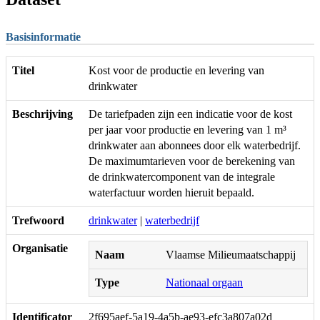
Basisinformatie
Titel
Kost voor de productie en levering van
drinkwater
Beschrijving
De tariefpaden zijn een indicatie voor de kost
per jaar voor productie en levering van 1 m³
drinkwater aan abonnees door elk waterbedrijf.
De maximumtarieven voor de berekening van
de drinkwatercomponent van de integrale
waterfactuur worden hieruit bepaald.
Trefwoord
drinkwater
|
waterbedrijf
Organisatie
Naam
Vlaamse Milieumaatschappij
Type
Nationaal orgaan
Identificator
2f695aef-5a19-4a5b-ae93-efc3a807a02d