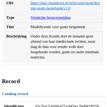
URI
https://data.vlaanderen.be/id/licentie/modellice
ntie-gratis-hergebruik/v1.0
Type
Verplichte bronvermelding
Titel
Modellicentie voor gratis hergebruik
Beschrijving
Onder deze licentie doet de instantie geen
afstand van haar intellectuele rechten, maar
mag de data voor eender welk doel
hergebruikt worden, gratis en onder minimale
restricties.
Record
Cataloog record
Identificator
62c7eac5-01b9-427a-9454-c2bd941f0556