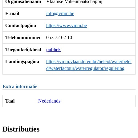
Organisatienaam
Vlaamse Milieumaatschappij
E-mail
info@vmm.be
Contactpagina
https://www.vmm.be
Telefoonnummer
053 72 62 10
Toegankelijkheid
publiek
Landingspagina
https://vmm.vlaanderen.be/beleid/waterbelei
d/waterfactuur/waterregulator/regulering
Extra informatie
Taal
Nederlands
Distributies