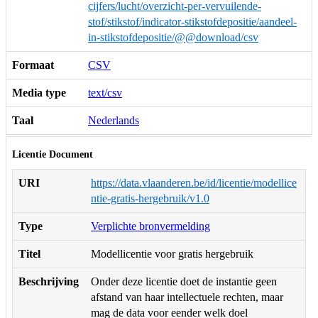
cijfers/lucht/overzicht-per-vervuilende-
stof/stikstof/indicator-stikstofdepositie/aandeel-
in-stikstofdepositie/@@download/csv
Formaat
CSV
Media type
text/csv
Taal
Nederlands
Licentie Document
URI
https://data.vlaanderen.be/id/licentie/modellice
ntie-gratis-hergebruik/v1.0
Type
Verplichte bronvermelding
Titel
Modellicentie voor gratis hergebruik
Beschrijving
Onder deze licentie doet de instantie geen
afstand van haar intellectuele rechten, maar
mag de data voor eender welk doel