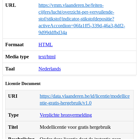
URL
https://vmm.vlaanderen.be/feiten-
cijfers/lucht/overzicht-per-vervuilende-
stof/stikstof/indicator-stikstofdepositie?
activeAccordion=06fa1ff5-339d-46a3-8df2-
9d99ddfbd34a
Formaat
HTML
Media type
text/html
Taal
Nederlands
Licentie Document
URI
https://data.vlaanderen.be/id/licentie/modellice
ntie-gratis-hergebruik/v1.0
Type
Verplichte bronvermelding
Titel
Modellicentie voor gratis hergebruik