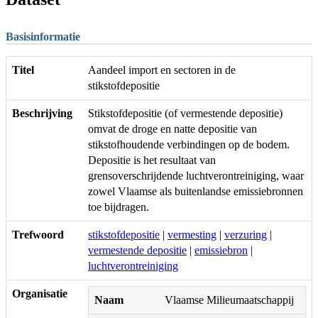
Basisinformatie
Titel
Aandeel import en sectoren in de
stikstofdepositie
Beschrijving
Stikstofdepositie (of vermestende depositie)
omvat de droge en natte depositie van
stikstofhoudende verbindingen op de bodem.
Depositie is het resultaat van
grensoverschrijdende luchtverontreiniging, waar
zowel Vlaamse als buitenlandse emissiebronnen
toe bijdragen.
Trefwoord
stikstofdepositie
|
vermesting
|
verzuring
|
vermestende depositie
|
emissiebron
|
luchtverontreiniging
Organisatie
Naam
Vlaamse Milieumaatschappij