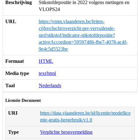
Beschrijving
Stikstofdepositie in 2022 volgens metingen en
VLOPS24
URL
https://vmm.vlaanderen.be/feiten-
cijfers/lucht/overzicht-per-vervuilende-
stof/stikstof/indicator-stikstofdepositie?
activeAccordion=59597486-fbe7-4078-ac4f-
9e4c5d5523be
Formaat
HTML
Media type
text/html
Taal
Nederlands
Licentie Document
URI
https://data.vlaanderen.be/id/licentie/modellice
ntie-gratis-hergebruik/v1.0
Type
Verplichte bronvermelding