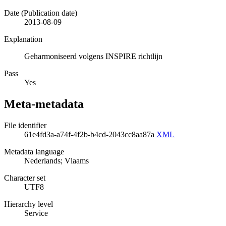
Date (Publication date)
2013-08-09
Explanation
Geharmoniseerd volgens INSPIRE richtlijn
Pass
Yes
Meta-metadata
File identifier
61e4fd3a-a74f-4f2b-b4cd-2043cc8aa87a
XML
Metadata language
Nederlands; Vlaams
Character set
UTF8
Hierarchy level
Service