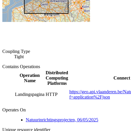
Coupling Type
Tight
Contains Operations
Distributed
Operation
Computing
Connect 
Name
Platforms
https://geo.api.vlaanderen.be/Nat
Landingspagina
HTTP
f=application%2Fjson
Operates On
Natuurinrichtingsprojecten, 06/05/2025
Unique resource identifier