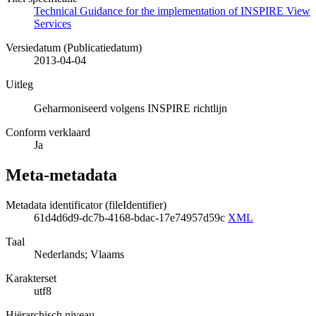
Technical Guidance for the implementation of INSPIRE View
Services
Versiedatum (Publicatiedatum)
2013-04-04
Uitleg
Geharmoniseerd volgens INSPIRE richtlijn
Conform verklaard
Ja
Meta-metadata
Metadata identificator (fileIdentifier)
61d4d6d9-dc7b-4168-bdac-17e74957d59c
XML
Taal
Nederlands; Vlaams
Karakterset
utf8
Hiërarchisch niveau