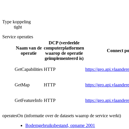
Type koppeling
tight
Service operaties
DCP (verdeelde
Naam van de
computerplatformen
Connect po
operatie
waarop de operatie
geïmplementeerd is)
GetCapabilities
HTTP
https://geo.api.vlaand
GetMap
HTTP
https://geo.api.vlaand
GetFeatureInfo
HTTP
https://geo.api.vlaand
operatesOn (informatie over de datasets waarop de service werkt)
Bodemgebruiksbestand, opname 2001