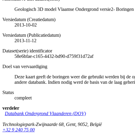
Geologisch 3D model Vlaamse Ondergrond versie2- Boringen g
Versiedatum (Creatiedatum)
2013-10-02
Versiedatum (Publicatiedatum)
2013-11-12
Dataset(serie) identificator
58e6bfae-c165-4432-bd90-d759f31d72af
Doel van vervaardiging
Deze kaart geeft de boringen weer die gebruikt werden bij de
andere databank. Indien nodig werd de basis van de laag geher
Status
compleet
verdeler
Databank Ondergrond Vlaanderen (DOV)
Technologiepark-Zwijnaarde 68
,
Gent
,
9052
,
België
+32 9 240 75 00