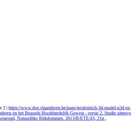
e 2 |
https://www.dov.vlaanderen.be/page/geologisch-3d-model-g3d en Ma
eren en het Brussels Hoofdstedelijk Gewest - versie 2. Studie uitgev
dergrond, Natuurlijke Rijkdommen. 2013/R/ETE/43, 21p
.