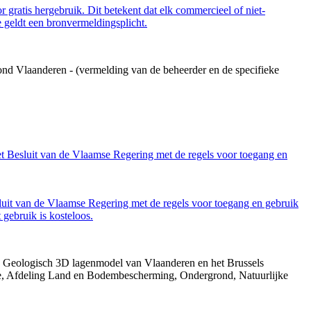
 gratis hergebruik. Dit betekent dat elk commercieel of niet-
 geldt een bronvermeldingsplicht.
ond Vlaanderen - (vermelding van de beheerder en de specifieke
et Besluit van de Vlaamse Regering met de regels voor toegang en
luit van de Vlaamse Regering met de regels voor toegang en gebruik
gebruik is kosteloos.
013. Geologisch 3D lagenmodel van Vlaanderen en het Brussels
gie, Afdeling Land en Bodembescherming, Ondergrond, Natuurlijke