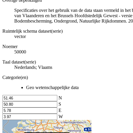
Overige beperkingen
Specificaties over het gebruik van de data staan vermeld in he
van Vlaanderen en het Brussels Hoofdstedelijk Gewest - versie
Bodembescherming, Ondergrond, Natuurlijke Rijkdommen. 20
Ruimtelijk schema dataset(serie)
vector
Noemer
50000
Taal dataset(serie)
Nederlands; Vlaams
Categorie(en)
Geo wetenschappelijke data
N
S
E
W