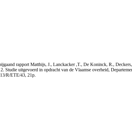
t bijgaand rapport Matthijs, J., Lanckacker ,T., De Koninck, R., Decke
 2. Studie uitgevoerd in opdracht van de Vlaamse overheid, Departeme
13/R/ETE/43, 21p.