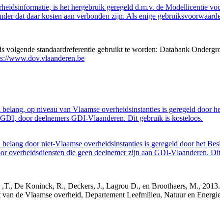
eidsinformatie, is het hergebruik geregeld d.m.v. de Modellicentie voor
nder dat daar kosten aan verbonden zijn. Als enige gebruiksvoorwaarde
eds volgende standaardreferentie gebruikt te worden: Databank Ondergr
ps://www.dov.vlaanderen.be
belang, op niveau van Vlaamse overheidsinstanties is geregeld door h
GDI, door deelnemers GDI-Vlaanderen. Dit gebruik is kosteloos.
belang door niet-Vlaamse overheidsinstanties is geregeld door het Bes
 overheidsdiensten die geen deelnemer zijn aan GDI-Vlaanderen. Dit 
cker ,T., De Koninck, R., Deckers, J., Lagrou D., en Broothaers, M., 2
cht van de Vlaamse overheid, Departement Leefmilieu, Natuur en Ener