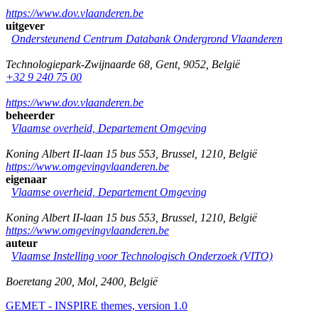
https://www.dov.vlaanderen.be
uitgever
Ondersteunend Centrum Databank Ondergrond Vlaanderen
Technologiepark-Zwijnaarde 68
,
Gent
,
9052
,
België
+32 9 240 75 00
https://www.dov.vlaanderen.be
beheerder
Vlaamse overheid, Departement Omgeving
Koning Albert II-laan 15 bus 553
,
Brussel
,
1210
,
België
https://www.omgevingvlaanderen.be
eigenaar
Vlaamse overheid, Departement Omgeving
Koning Albert II-laan 15 bus 553
,
Brussel
,
1210
,
België
https://www.omgevingvlaanderen.be
auteur
Vlaamse Instelling voor Technologisch Onderzoek (VITO)
Boeretang 200
,
Mol
,
2400
,
België
GEMET - INSPIRE themes, version 1.0