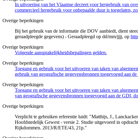
In uitvoering van het Vlaamse decreet voor hergebruik van overh
commercieel hergebruik voor onbepaalde duur is toegelaten, zo
Overige beperkingen
Bij het gebruik van de informatie die DOV aanbiedt, dient ste
geraadpleegde gegevens) - Geraadpleegd op dd/mm/jjjj, op
htt
Overige beperkingen
Volgende aansprakelijkheidsbepalingen gelden.
Overige beperkingen
Toegang en gebruik voor het uitvoeren van taken van algemeen 
gebruik van geografische gegevensbronnen toegevoegd aan de 
Overige beperkingen
Toegang en gebruik voor het uitvoeren van taken van algemeen 
van geografische gegevensbronnen toegevoegd aan de GDI, door
Overige beperkingen
Verplicht te gebruiken referentie luidt: "Matthijs, J., Lancka
Hoofdstedelijk Gewest - versie 2. Studie uitgevoerd in opdra
Rijkdommen. 2013/R/ETE/43, 21p."