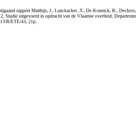
t bijgaand rapport Matthijs, J., Lanckacker ,T., De Koninck, R., Decke
 2. Studie uitgevoerd in opdracht van de Vlaamse overheid, Departeme
13/R/ETE/43, 21p.