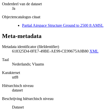
Onderdeel van de dataset
Ja
Objectencatalogus citaat
Partial Airspace Structure Ground to 2500 ft AMSL
Meta-metadata
Metadata identificator (fileIdentifier)
618325D4-0FE7-49BE-AE99-CE99675A0B80
XML
Taal
Nederlands; Vlaams
Karakterset
utf8
Hiërarchisch niveau
dataset
Beschrijving hiërarchisch niveau
Dataset