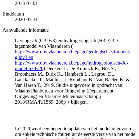
2013-01-01
Einddatum
2020-05-31
Aanvullende informatie
Geologisch (G3Dv3) en hydrogeologisch (H3D) 3D-
lagenmodel van Vlaanderen (
https://www.dov.vlaanderen.be/page/geologisch-3d-model-
g3dv3 en
https://www.dov.vlaanderen.be/page/hydrogeologisch-3d-
model-h3dv20
) Deckers J., De Koninck R., Bos S.,
Broothaers M., Dirix K., Hambsch L., Lagrou, D.,
Lanckacker T., Matthijs, J., Rombaut B., Van Baelen K. &
Van Haren T., 2019. Studie uitgevoerd in opdracht van:
Vlaams Planbureau voor Omgeving (Departement
Omgeving) en Vlaamse Milieumaatschappij
2018/RMA/R/1569, 286p + bijlagen.
In 2020 werd een beperkte update van het model uitgevoerd
om enkele technische fouten uit de eerste versie van het model