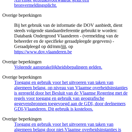
bronvermeldingsplicht.
Overige beperkingen
Bij het gebruik van de informatie die DOV aanbiedt, dient
steeds volgende standaardreferentie gebruikt te worden:
Databank Ondergrond Vlaanderen - (vermelding van de
beheerder en de specifieke geraadpleegde gegevens) -
Geraadpleegd op dd/mm/jjjj, op
https://www.dov.vlaanderen.be
Overige beperkingen
Volgende aansprakelijkheidsbepalingen gelden.
Overige beperkingen
Toegang en gebruik voor het uitvoeren van taken van
algemeen belang, op niveau van Vlaamse overheidsinstanties
is geregeld door het Besluit van de Vlaamse Regering met de
regels voor toegang en gebruik van geografische
gegevensbronnen toegevoegd aan de GDI, door deelnemers
GDI-Vlaanderen. Dit gebruik is kosteloos.
Overige beperkingen
Toegang en gebruik voor het uitvoeren van taken van
algemeen belang door niet-Vlaamse overheidsinstanties is