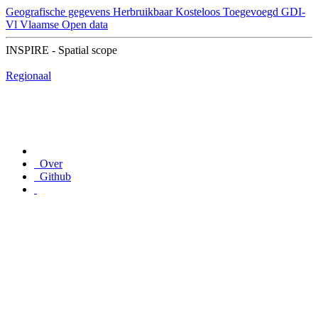
Geografische gegevens
Herbruikbaar
Kosteloos
Toegevoegd GDI-
Vl
Vlaamse Open data
INSPIRE - Spatial scope
Regionaal
Over
Github