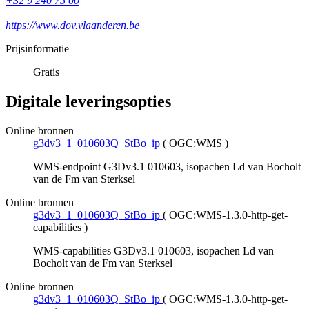
+32 9 240 75 00
https://www.dov.vlaanderen.be
Prijsinformatie
Gratis
Digitale leveringsopties
Online bronnen
g3dv3_1_010603Q_StBo_ip
(
OGC:WMS
)
WMS-endpoint G3Dv3.1 010603, isopachen Ld van Bocholt
van de Fm van Sterksel
Online bronnen
g3dv3_1_010603Q_StBo_ip
(
OGC:WMS-1.3.0-http-get-
capabilities
)
WMS-capabilities G3Dv3.1 010603, isopachen Ld van
Bocholt van de Fm van Sterksel
Online bronnen
g3dv3_1_010603Q_StBo_ip
(
OGC:WMS-1.3.0-http-get-