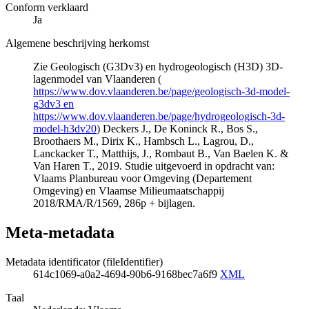
Conform verklaard
Ja
Algemene beschrijving herkomst
Zie Geologisch (G3Dv3) en hydrogeologisch (H3D) 3D-
lagenmodel van Vlaanderen (
https://www.dov.vlaanderen.be/page/geologisch-3d-model-
g3dv3 en
https://www.dov.vlaanderen.be/page/hydrogeologisch-3d-
model-h3dv20
) Deckers J., De Koninck R., Bos S.,
Broothaers M., Dirix K., Hambsch L., Lagrou, D.,
Lanckacker T., Matthijs, J., Rombaut B., Van Baelen K. &
Van Haren T., 2019. Studie uitgevoerd in opdracht van:
Vlaams Planbureau voor Omgeving (Departement
Omgeving) en Vlaamse Milieumaatschappij
2018/RMA/R/1569, 286p + bijlagen.
Meta-metadata
Metadata identificator (fileIdentifier)
614c1069-a0a2-4694-90b6-9168bec7a6f9
XML
Taal