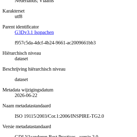
Nederlands; Vlaams
Karakterset
utf8
Parent identificator
G3Dv3.1 Isopachen
f957c5da-4dcf-4b24-9661-ac2009661bb3
Hiërarchisch niveau
dataset
Beschrijving hiërarchisch niveau
dataset
Metadata wijzigingsdatum
2026-06-22
Naam metadatastandaard
ISO 19115/2003/Cor.1:2006/INSPIRE-TG2.0
Versie metadatastandaard
GDI-Vlaanderen Best Practices - versie 2.0