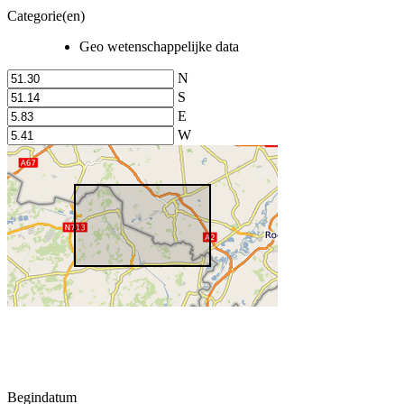
Categorie(en)
Geo wetenschappelijke data
N
S
E
W
Begindatum