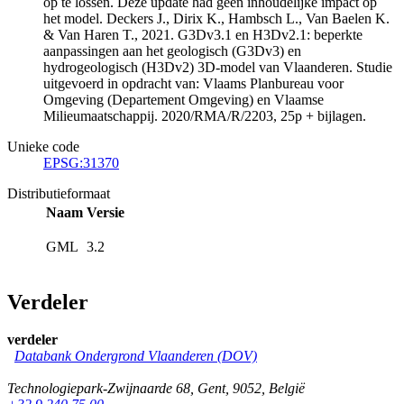
op te lossen. Deze update had geen inhoudelijke impact op
het model. Deckers J., Dirix K., Hambsch L., Van Baelen K.
& Van Haren T., 2021. G3Dv3.1 en H3Dv2.1: beperkte
aanpassingen aan het geologisch (G3Dv3) en
hydrogeologisch (H3Dv2) 3D-model van Vlaanderen. Studie
uitgevoerd in opdracht van: Vlaams Planbureau voor
Omgeving (Departement Omgeving) en Vlaamse
Milieumaatschappij. 2020/RMA/R/2203, 25p + bijlagen.
Unieke code
EPSG:31370
Distributieformaat
Naam
Versie
GML
3.2
Verdeler
verdeler
Databank Ondergrond Vlaanderen (DOV)
Technologiepark-Zwijnaarde 68
,
Gent
,
9052
,
België