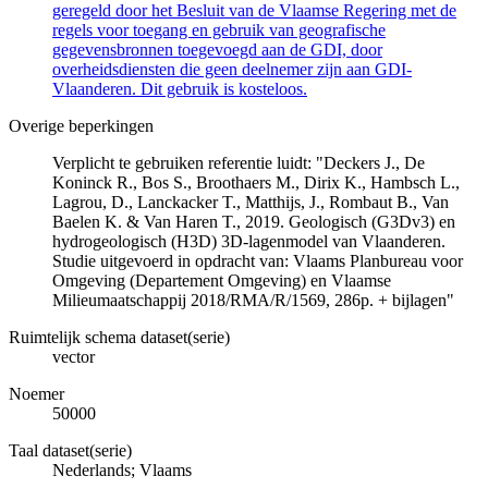
geregeld door het Besluit van de Vlaamse Regering met de
regels voor toegang en gebruik van geografische
gegevensbronnen toegevoegd aan de GDI, door
overheidsdiensten die geen deelnemer zijn aan GDI-
Vlaanderen. Dit gebruik is kosteloos.
Overige beperkingen
Verplicht te gebruiken referentie luidt: "Deckers J., De
Koninck R., Bos S., Broothaers M., Dirix K., Hambsch L.,
Lagrou, D., Lanckacker T., Matthijs, J., Rombaut B., Van
Baelen K. & Van Haren T., 2019. Geologisch (G3Dv3) en
hydrogeologisch (H3D) 3D-lagenmodel van Vlaanderen.
Studie uitgevoerd in opdracht van: Vlaams Planbureau voor
Omgeving (Departement Omgeving) en Vlaamse
Milieumaatschappij 2018/RMA/R/1569, 286p. + bijlagen"
Ruimtelijk schema dataset(serie)
vector
Noemer
50000
Taal dataset(serie)
Nederlands; Vlaams