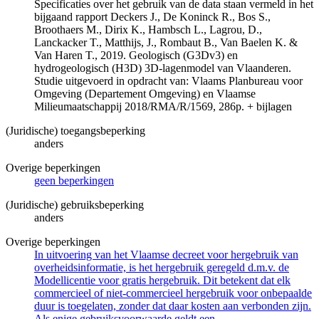
Specificaties over het gebruik van de data staan vermeld in het
bijgaand rapport Deckers J., De Koninck R., Bos S.,
Broothaers M., Dirix K., Hambsch L., Lagrou, D.,
Lanckacker T., Matthijs, J., Rombaut B., Van Baelen K. &
Van Haren T., 2019. Geologisch (G3Dv3) en
hydrogeologisch (H3D) 3D-lagenmodel van Vlaanderen.
Studie uitgevoerd in opdracht van: Vlaams Planbureau voor
Omgeving (Departement Omgeving) en Vlaamse
Milieumaatschappij 2018/RMA/R/1569, 286p. + bijlagen
(Juridische) toegangsbeperking
anders
Overige beperkingen
geen beperkingen
(Juridische) gebruiksbeperking
anders
Overige beperkingen
In uitvoering van het Vlaamse decreet voor hergebruik van
overheidsinformatie, is het hergebruik geregeld d.m.v. de
Modellicentie voor gratis hergebruik. Dit betekent dat elk
commercieel of niet-commercieel hergebruik voor onbepaalde
duur is toegelaten, zonder dat daar kosten aan verbonden zijn.
Als enige gebruiksvoorwaarde geldt een