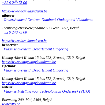
+32 9 240 75 00
https://www.dov.vlaanderen.be
uitgever
Ondersteunend Centrum Databank Ondergrond Vlaanderen
Technologiepark-Zwijnaarde 68
,
Gent
,
9052
,
België
+32 9 240 75 00
https://www.dov.vlaanderen.be
beheerder
Vlaamse overheid, Departement Omgeving
Koning Albert II-laan 15 bus 553
,
Brussel
,
1210
,
België
https://www.omgevingvlaanderen.be
eigenaar
Vlaamse overheid, Departement Omgeving
Koning Albert II-laan 15 bus 553
,
Brussel
,
1210
,
België
https://www.omgevingvlaanderen.be
auteur
Vlaamse Instelling voor Technologisch Onderzoek (VITO)
Boeretang 200
,
Mol
,
2400
,
België
www.vito.be