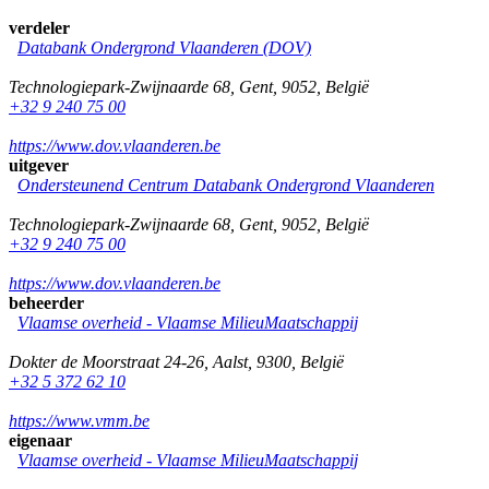
verdeler
Databank Ondergrond Vlaanderen (DOV)
Technologiepark-Zwijnaarde 68
,
Gent
,
9052
,
België
+32 9 240 75 00
https://www.dov.vlaanderen.be
uitgever
Ondersteunend Centrum Databank Ondergrond Vlaanderen
Technologiepark-Zwijnaarde 68
,
Gent
,
9052
,
België
+32 9 240 75 00
https://www.dov.vlaanderen.be
beheerder
Vlaamse overheid - Vlaamse MilieuMaatschappij
Dokter de Moorstraat 24-26
,
Aalst
,
9300
,
België
+32 5 372 62 10
https://www.vmm.be
eigenaar
Vlaamse overheid - Vlaamse MilieuMaatschappij