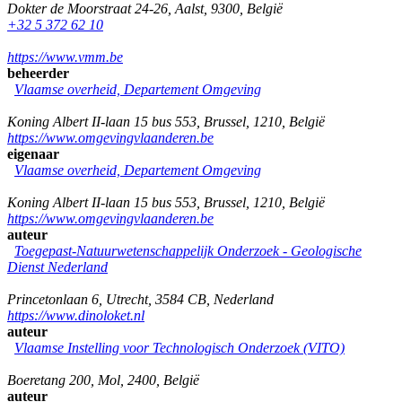
Dokter de Moorstraat 24-26
,
Aalst
,
9300
,
België
+32 5 372 62 10
https://www.vmm.be
beheerder
Vlaamse overheid, Departement Omgeving
Koning Albert II-laan 15 bus 553
,
Brussel
,
1210
,
België
https://www.omgevingvlaanderen.be
eigenaar
Vlaamse overheid, Departement Omgeving
Koning Albert II-laan 15 bus 553
,
Brussel
,
1210
,
België
https://www.omgevingvlaanderen.be
auteur
Toegepast-Natuurwetenschappelijk Onderzoek - Geologische
Dienst Nederland
Princetonlaan 6
,
Utrecht
,
3584 CB
,
Nederland
https://www.dinoloket.nl
auteur
Vlaamse Instelling voor Technologisch Onderzoek (VITO)
Boeretang 200
,
Mol
,
2400
,
België
auteur