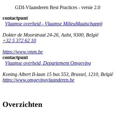
GDI-Vlaanderen Best Practices - versie 2.0
contactpunt
Vlaamse overheid - Vlaamse MilieuMaatschappij
Dokter de Moorstraat 24-26
,
Aalst
,
9300
,
België
+32 5 372 62 10
https://www.vmm.be
contactpunt
Vlaamse overheid, Departement Omgeving
Koning Albert II-laan 15 bus 553
,
Brussel
,
1210
,
België
https://www.omgevingvlaanderen.be
Overzichten