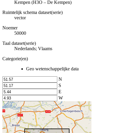
Kempen (H3O – De Kempen)
Ruimtelijk schema dataset(serie)
vector
Noemer
50000
Taal dataset(serie)
Nederlands; Vlaams
Categorie(en)
Geo wetenschappelijke data
N
S
E
W