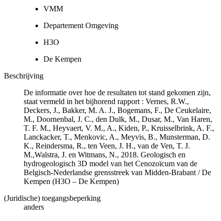
VMM
Departement Omgeving
H3O
De Kempen
Beschrijving
De informatie over hoe de resultaten tot stand gekomen zijn,
staat vermeld in het bijhorend rapport : Vernes, R.W.,
Deckers, J., Bakker, M. A. J., Bogemans, F., De Ceukelaire,
M., Doornenbal, J. C., den Dulk, M., Dusar, M., Van Haren,
T. F. M., Heyvaert, V. M., A., Kiden, P., Kruisselbrink, A. F.,
Lanckacker, T., Menkovic, A., Meyvis, B., Munsterman, D.
K., Reindersma, R., ten Veen, J. H., van de Ven, T. J.
M.,Walstra, J. en Witmans, N., 2018. Geologisch en
hydrogeologisch 3D model van het Cenozoïcum van de
Belgisch-Nederlandse grensstreek van Midden-Brabant / De
Kempen (H3O – De Kempen)
(Juridische) toegangsbeperking
anders