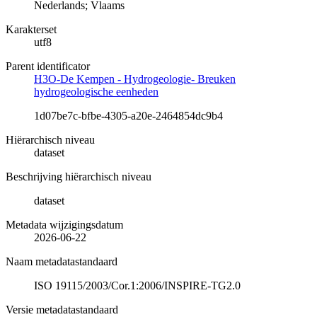
Nederlands; Vlaams
Karakterset
utf8
Parent identificator
H3O-De Kempen - Hydrogeologie- Breuken
hydrogeologische eenheden
1d07be7c-bfbe-4305-a20e-2464854dc9b4
Hiërarchisch niveau
dataset
Beschrijving hiërarchisch niveau
dataset
Metadata wijzigingsdatum
2026-06-22
Naam metadatastandaard
ISO 19115/2003/Cor.1:2006/INSPIRE-TG2.0
Versie metadatastandaard