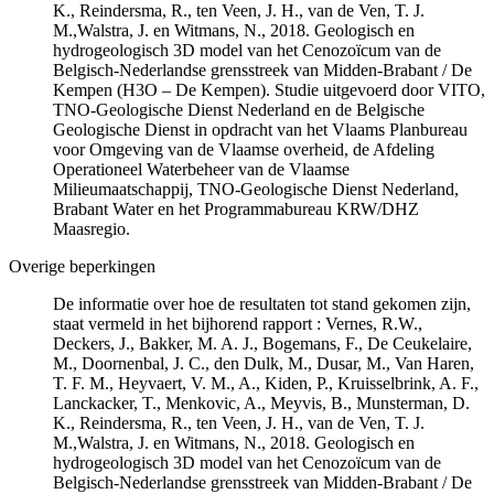
K., Reindersma, R., ten Veen, J. H., van de Ven, T. J.
M.,Walstra, J. en Witmans, N., 2018. Geologisch en
hydrogeologisch 3D model van het Cenozoïcum van de
Belgisch-Nederlandse grensstreek van Midden-Brabant / De
Kempen (H3O – De Kempen). Studie uitgevoerd door VITO,
TNO-Geologische Dienst Nederland en de Belgische
Geologische Dienst in opdracht van het Vlaams Planbureau
voor Omgeving van de Vlaamse overheid, de Afdeling
Operationeel Waterbeheer van de Vlaamse
Milieumaatschappij, TNO-Geologische Dienst Nederland,
Brabant Water en het Programmabureau KRW/DHZ
Maasregio.
Overige beperkingen
De informatie over hoe de resultaten tot stand gekomen zijn,
staat vermeld in het bijhorend rapport : Vernes, R.W.,
Deckers, J., Bakker, M. A. J., Bogemans, F., De Ceukelaire,
M., Doornenbal, J. C., den Dulk, M., Dusar, M., Van Haren,
T. F. M., Heyvaert, V. M., A., Kiden, P., Kruisselbrink, A. F.,
Lanckacker, T., Menkovic, A., Meyvis, B., Munsterman, D.
K., Reindersma, R., ten Veen, J. H., van de Ven, T. J.
M.,Walstra, J. en Witmans, N., 2018. Geologisch en
hydrogeologisch 3D model van het Cenozoïcum van de
Belgisch-Nederlandse grensstreek van Midden-Brabant / De