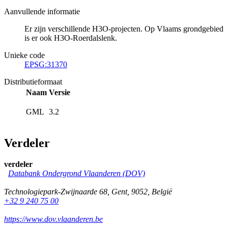
Aanvullende informatie
Er zijn verschillende H3O-projecten. Op Vlaams grondgebied
is er ook H3O-Roerdalslenk.
Unieke code
EPSG:31370
Distributieformaat
Naam
Versie
GML
3.2
Verdeler
verdeler
Databank Ondergrond Vlaanderen (DOV)
Technologiepark-Zwijnaarde 68
,
Gent
,
9052
,
België
+32 9 240 75 00
https://www.dov.vlaanderen.be