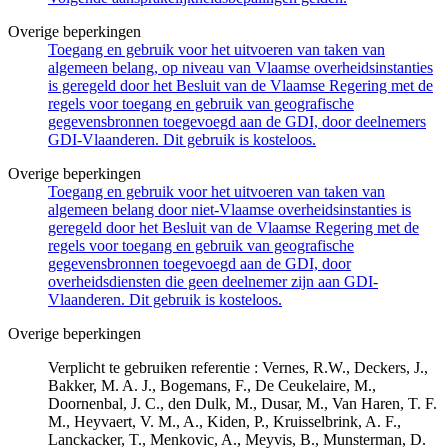
Overige beperkingen
Toegang en gebruik voor het uitvoeren van taken van
algemeen belang, op niveau van Vlaamse overheidsinstanties
is geregeld door het Besluit van de Vlaamse Regering met de
regels voor toegang en gebruik van geografische
gegevensbronnen toegevoegd aan de GDI, door deelnemers
GDI-Vlaanderen. Dit gebruik is kosteloos.
Overige beperkingen
Toegang en gebruik voor het uitvoeren van taken van
algemeen belang door niet-Vlaamse overheidsinstanties is
geregeld door het Besluit van de Vlaamse Regering met de
regels voor toegang en gebruik van geografische
gegevensbronnen toegevoegd aan de GDI, door
overheidsdiensten die geen deelnemer zijn aan GDI-
Vlaanderen. Dit gebruik is kosteloos.
Overige beperkingen
Verplicht te gebruiken referentie : Vernes, R.W., Deckers, J.,
Bakker, M. A. J., Bogemans, F., De Ceukelaire, M.,
Doornenbal, J. C., den Dulk, M., Dusar, M., Van Haren, T. F.
M., Heyvaert, V. M., A., Kiden, P., Kruisselbrink, A. F.,
Lanckacker, T., Menkovic, A., Meyvis, B., Munsterman, D.