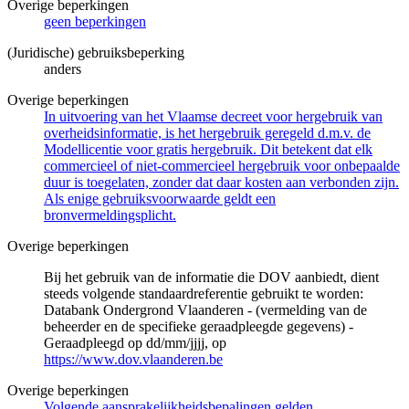
Overige beperkingen
geen beperkingen
(Juridische) gebruiksbeperking
anders
Overige beperkingen
In uitvoering van het Vlaamse decreet voor hergebruik van
overheidsinformatie, is het hergebruik geregeld d.m.v. de
Modellicentie voor gratis hergebruik. Dit betekent dat elk
commercieel of niet-commercieel hergebruik voor onbepaalde
duur is toegelaten, zonder dat daar kosten aan verbonden zijn.
Als enige gebruiksvoorwaarde geldt een
bronvermeldingsplicht.
Overige beperkingen
Bij het gebruik van de informatie die DOV aanbiedt, dient
steeds volgende standaardreferentie gebruikt te worden:
Databank Ondergrond Vlaanderen - (vermelding van de
beheerder en de specifieke geraadpleegde gegevens) -
Geraadpleegd op dd/mm/jjjj, op
https://www.dov.vlaanderen.be
Overige beperkingen
Volgende aansprakelijkheidsbepalingen gelden.