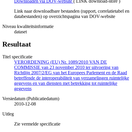
Downloaden via DOV-website
(
LINK download-store
)
Link naar downloadbare bestanden (rapport, correlatietabel en
databestanden) op overzichtspagina van DOV-website
Niveau kwaliteitsinformatie
dataset
Resultaat
Titel specificatie
VERORDENING (EU) Nr. 1089/2010 VAN DE
COMMISSIE van 23 november 2010 ter uitvoering van
Richtlijn 2007/2/EG van het Europees Parlement en de Raad
betreffende de interoperabiliteit van verzamelingen ruimtelijke
gegevens en van diensten met betrekking tot ruimtelijke
gegevens
Versiedatum (Publicatiedatum)
2010-12-08
Uitleg
Zie vermelde specificatie