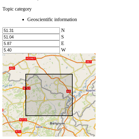
Topic category
Geoscientific information
N
S
E
W