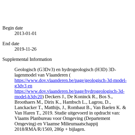
Begin date
2013-01-01
End date
2019-11-26
Supplemental Information
Geologisch (G3Dv3) en hydrogeologisch (H3D) 3D-
lagenmodel van Vlaanderen (
https://www.dov.vlaanderen.be/page/geologisch-3d-model-
g3dv3 en
https://www.dov.vlaanderen.be/page/hydrogeologisch-3d-
model-h3dv20
) Deckers J., De Koninck R., Bos S.,
Broothaers M., Dirix K., Hambsch L., Lagrou, D.,
Lanckacker T., Matthijs, J., Rombaut B., Van Baelen K. &
Van Haren T., 2019. Studie uitgevoerd in opdracht van:
Vlaams Planbureau voor Omgeving (Departement
Omgeving) en Vlaamse Milieumaatschappij
2018/RMA/R/1569, 286p + bijlagen.