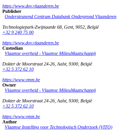
https://www.dov.vlaanderen.be
Publisher
Ondersteunend Centrum Databank Ondergrond Vlaanderen
Technologiepark-Zwijnaarde 68
,
Gent
,
9052
,
België
+32 9 240 75 00
https://www.dov.vlaanderen.be
Custodian
Vlaamse overheid - Vlaamse MilieuMaatschappij
Dokter de Moorstraat 24-26
,
Aalst
,
9300
,
België
+32 5 372 62 10
https://www.vmm.be
Owner
Vlaamse overheid - Vlaamse MilieuMaatschappij
Dokter de Moorstraat 24-26
,
Aalst
,
9300
,
België
+32 5 372 62 10
https://www.vmm.be
Author
Vlaamse Instelling voor Technologisch Onderzoek (VITO)