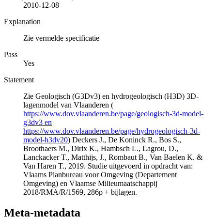
2010-12-08
Explanation
Zie vermelde specificatie
Pass
Yes
Statement
Zie Geologisch (G3Dv3) en hydrogeologisch (H3D) 3D-
lagenmodel van Vlaanderen (
https://www.dov.vlaanderen.be/page/geologisch-3d-model-
g3dv3 en
https://www.dov.vlaanderen.be/page/hydrogeologisch-3d-
model-h3dv20
) Deckers J., De Koninck R., Bos S.,
Broothaers M., Dirix K., Hambsch L., Lagrou, D.,
Lanckacker T., Matthijs, J., Rombaut B., Van Baelen K. &
Van Haren T., 2019. Studie uitgevoerd in opdracht van:
Vlaams Planbureau voor Omgeving (Departement
Omgeving) en Vlaamse Milieumaatschappij
2018/RMA/R/1569, 286p + bijlagen.
Meta-metadata