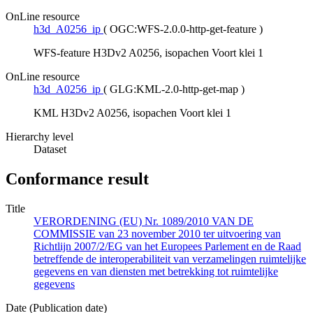
OnLine resource
h3d_A0256_ip
(
OGC:WFS-2.0.0-http-get-feature
)
WFS-feature H3Dv2 A0256, isopachen Voort klei 1
OnLine resource
h3d_A0256_ip
(
GLG:KML-2.0-http-get-map
)
KML H3Dv2 A0256, isopachen Voort klei 1
Hierarchy level
Dataset
Conformance result
Title
VERORDENING (EU) Nr. 1089/2010 VAN DE
COMMISSIE van 23 november 2010 ter uitvoering van
Richtlijn 2007/2/EG van het Europees Parlement en de Raad
betreffende de interoperabiliteit van verzamelingen ruimtelijke
gegevens en van diensten met betrekking tot ruimtelijke
gegevens
Date (Publication date)