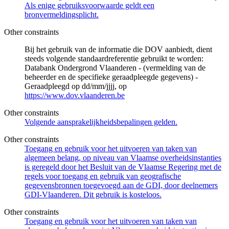
Als enige gebruiksvoorwaarde geldt een
bronvermeldingsplicht.
Other constraints
Bij het gebruik van de informatie die DOV aanbiedt, dient
steeds volgende standaardreferentie gebruikt te worden:
Databank Ondergrond Vlaanderen - (vermelding van de
beheerder en de specifieke geraadpleegde gegevens) -
Geraadpleegd op dd/mm/jjjj, op
https://www.dov.vlaanderen.be
Other constraints
Volgende aansprakelijkheidsbepalingen gelden.
Other constraints
Toegang en gebruik voor het uitvoeren van taken van
algemeen belang, op niveau van Vlaamse overheidsinstanties
is geregeld door het Besluit van de Vlaamse Regering met de
regels voor toegang en gebruik van geografische
gegevensbronnen toegevoegd aan de GDI, door deelnemers
GDI-Vlaanderen. Dit gebruik is kosteloos.
Other constraints
Toegang en gebruik voor het uitvoeren van taken van