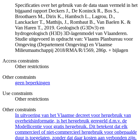
Specificaties over het gebruik van de data staan vermeld in het
bijgaand rapport Deckers J., De Koninck R., Bos S.,
Broothaers M., Dirix K., Hambsch L., Lagrou, D.,
Lanckacker T., Matthijs, J., Rombaut B., Van Baelen K. &
Van Haren T., 2019. Geologisch (G3Dv3) en
hydrogeologisch (H3D) 3D-lagenmodel van Vlaanderen.
Studie uitgevoerd in opdracht van: Vlaams Planbureau voor
Omgeving (Departement Omgeving) en Vlaamse
Milieumaatschappij 2018/RMA/R/1569, 286p. + bijlagen
Access constraints
Other restrictions
Other constraints
geen beperkingen
Use constraints
Other restrictions
Other constraints
In uitvoering van het Vlaamse decreet voor hergebruik van
overheidsinformatie, is het hergebruik geregeld d.m.v. de
Modellicentie voor gratis hergebruik. Dit betekent dat elk
commercieel of niet-commercieel hergebruik voor onbepaalde
duur is toegelaten, zonder dat daar kosten aan verbonden zijn.