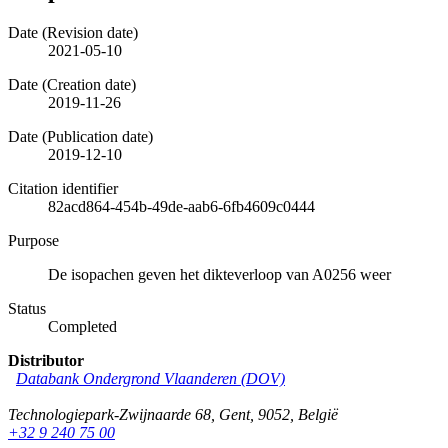
Date (Revision date)
2021-05-10
Date (Creation date)
2019-11-26
Date (Publication date)
2019-12-10
Citation identifier
82acd864-454b-49de-aab6-6fb4609c0444
Purpose
De isopachen geven het dikteverloop van A0256 weer
Status
Completed
Distributor
Databank Ondergrond Vlaanderen (DOV)
Technologiepark-Zwijnaarde 68
,
Gent
,
9052
,
België
+32 9 240 75 00