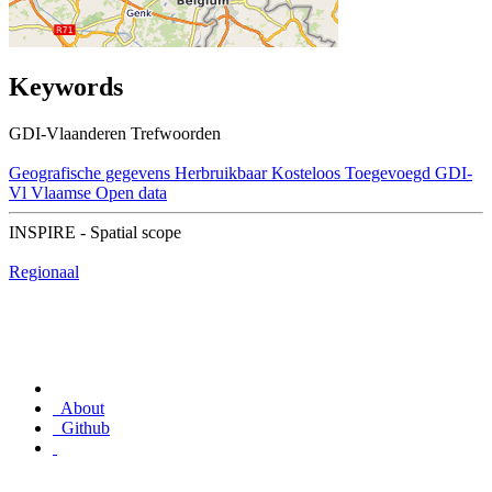
Keywords
GDI-Vlaanderen Trefwoorden
Geografische gegevens
Herbruikbaar
Kosteloos
Toegevoegd GDI-
Vl
Vlaamse Open data
INSPIRE - Spatial scope
Regionaal
About
Github