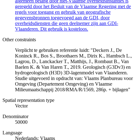
algemeen belang door niet-Vlaamse overheidsinstanties is
geregeld door het Besluit van de Vlaamse Regering met de
regels voor toegang en gebruik van geografische
gegevensbronnen toegevoegd aan de GDI, door
overheidsdiensten die geen deelnemer zijn aan GDI-
Vlaanderen. Dit gebruik is kosteloos.
Other constraints
Verplicht te gebruiken referentie luidt: "Deckers J., De
Koninck R., Bos S., Broothaers M., Dirix K., Hambsch L.,
Lagrou, D., Lanckacker T., Matthijs, J., Rombaut B., Van
Baelen K. & Van Haren T., 2019. Geologisch (G3Dv3) en
hydrogeologisch (H3D) 3D-lagenmodel van Vlaanderen.
Studie uitgevoerd in opdracht van: Vlaams Planbureau voor
Omgeving (Departement Omgeving) en Vlaamse
Milieumaatschappij 2018/RMA/R/1569, 286p. + bijlagen"
Spatial representation type
Vector
Denominator
50000
Language
Nederlands; Vlaams