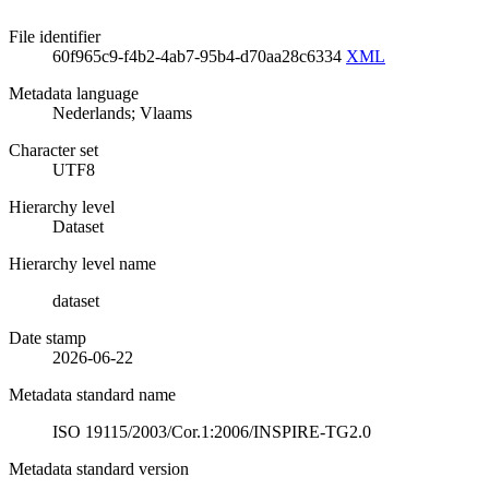
File identifier
60f965c9-f4b2-4ab7-95b4-d70aa28c6334
XML
Metadata language
Nederlands; Vlaams
Character set
UTF8
Hierarchy level
Dataset
Hierarchy level name
dataset
Date stamp
2026-06-22
Metadata standard name
ISO 19115/2003/Cor.1:2006/INSPIRE-TG2.0
Metadata standard version