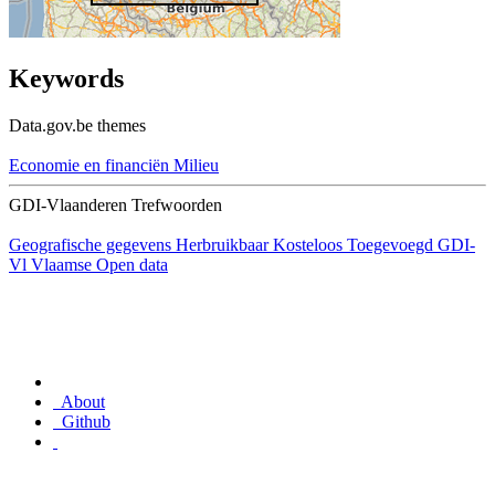
Keywords
Data.gov.be themes
Economie en financiën
Milieu
GDI-Vlaanderen Trefwoorden
Geografische gegevens
Herbruikbaar
Kosteloos
Toegevoegd GDI-
Vl
Vlaamse Open data
About
Github