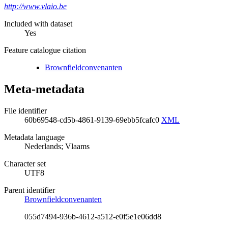
http://www.vlaio.be
Included with dataset
Yes
Feature catalogue citation
Brownfieldconvenanten
Meta-metadata
File identifier
60b69548-cd5b-4861-9139-69ebb5fcafc0
XML
Metadata language
Nederlands; Vlaams
Character set
UTF8
Parent identifier
Brownfieldconvenanten
055d7494-936b-4612-a512-e0f5e1e06dd8