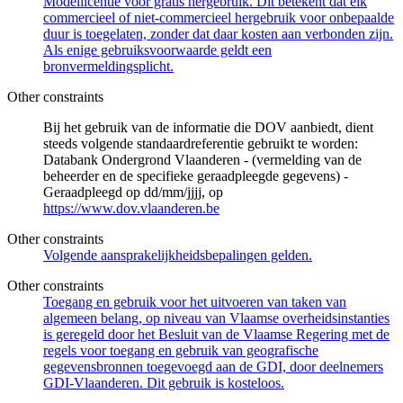
Modellicentie voor gratis hergebruik. Dit betekent dat elk
commercieel of niet-commercieel hergebruik voor onbepaalde
duur is toegelaten, zonder dat daar kosten aan verbonden zijn.
Als enige gebruiksvoorwaarde geldt een
bronvermeldingsplicht.
Other constraints
Bij het gebruik van de informatie die DOV aanbiedt, dient
steeds volgende standaardreferentie gebruikt te worden:
Databank Ondergrond Vlaanderen - (vermelding van de
beheerder en de specifieke geraadpleegde gegevens) -
Geraadpleegd op dd/mm/jjjj, op
https://www.dov.vlaanderen.be
Other constraints
Volgende aansprakelijkheidsbepalingen gelden.
Other constraints
Toegang en gebruik voor het uitvoeren van taken van
algemeen belang, op niveau van Vlaamse overheidsinstanties
is geregeld door het Besluit van de Vlaamse Regering met de
regels voor toegang en gebruik van geografische
gegevensbronnen toegevoegd aan de GDI, door deelnemers
GDI-Vlaanderen. Dit gebruik is kosteloos.