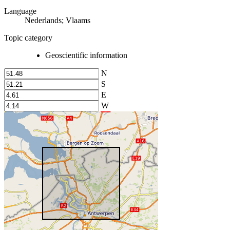
Language
Nederlands; Vlaams
Topic category
Geoscientific information
N
S
E
W