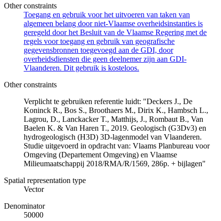
Other constraints
Toegang en gebruik voor het uitvoeren van taken van
algemeen belang door niet-Vlaamse overheidsinstanties is
geregeld door het Besluit van de Vlaamse Regering met de
regels voor toegang en gebruik van geografische
gegevensbronnen toegevoegd aan de GDI, door
overheidsdiensten die geen deelnemer zijn aan GDI-
Vlaanderen. Dit gebruik is kosteloos.
Other constraints
Verplicht te gebruiken referentie luidt: "Deckers J., De
Koninck R., Bos S., Broothaers M., Dirix K., Hambsch L.,
Lagrou, D., Lanckacker T., Matthijs, J., Rombaut B., Van
Baelen K. & Van Haren T., 2019. Geologisch (G3Dv3) en
hydrogeologisch (H3D) 3D-lagenmodel van Vlaanderen.
Studie uitgevoerd in opdracht van: Vlaams Planbureau voor
Omgeving (Departement Omgeving) en Vlaamse
Milieumaatschappij 2018/RMA/R/1569, 286p. + bijlagen"
Spatial representation type
Vector
Denominator
50000