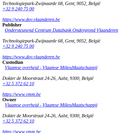
Technologiepark-Zwijnaarde 68
,
Gent
,
9052
,
België
+32 9 240 75 00
https://www.dov.vlaanderen.be
Publisher
Ondersteunend Centrum Databank Ondergrond Vlaanderen
Technologiepark-Zwijnaarde 68
,
Gent
,
9052
,
België
+32 9 240 75 00
https://www.dov.vlaanderen.be
Custodian
Vlaamse overheid - Vlaamse MilieuMaatschappij
Dokter de Moorstraat 24-26
,
Aalst
,
9300
,
België
+32 5 372 62 10
https://www.vmm.be
Owner
Vlaamse overheid - Vlaamse MilieuMaatschappij
Dokter de Moorstraat 24-26
,
Aalst
,
9300
,
België
+32 5 372 62 10
https://www.vmm.be