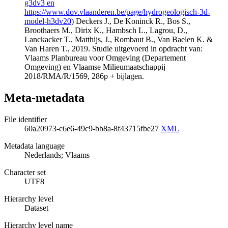
g3dv3 en
https://www.dov.vlaanderen.be/page/hydrogeologisch-3d-
model-h3dv20
) Deckers J., De Koninck R., Bos S.,
Broothaers M., Dirix K., Hambsch L., Lagrou, D.,
Lanckacker T., Matthijs, J., Rombaut B., Van Baelen K. &
Van Haren T., 2019. Studie uitgevoerd in opdracht van:
Vlaams Planbureau voor Omgeving (Departement
Omgeving) en Vlaamse Milieumaatschappij
2018/RMA/R/1569, 286p + bijlagen.
Meta-metadata
File identifier
60a20973-c6e6-49c9-bb8a-8f43715fbe27
XML
Metadata language
Nederlands; Vlaams
Character set
UTF8
Hierarchy level
Dataset
Hierarchy level name