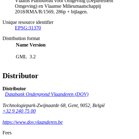
Vlaams Planbureau voor Omgeving (Departement
Omgeving) en Vlaamse Milieumaatschappij
2018/RMA/R/1569, 286p + bijlagen.
Unique resource identifier
EPSG:31370
Distribution format
Name
Version
GML
3.2
Distributor
Distributor
Databank Ondergrond Vlaanderen (DOV)
Technologiepark-Zwijnaarde 68
,
Gent
,
9052
,
België
+32 9 240 75 00
https://www.dov.vlaanderen.be
Fees