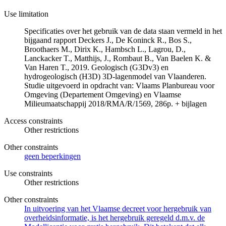
Use limitation
Specificaties over het gebruik van de data staan vermeld in het
bijgaand rapport Deckers J., De Koninck R., Bos S.,
Broothaers M., Dirix K., Hambsch L., Lagrou, D.,
Lanckacker T., Matthijs, J., Rombaut B., Van Baelen K. &
Van Haren T., 2019. Geologisch (G3Dv3) en
hydrogeologisch (H3D) 3D-lagenmodel van Vlaanderen.
Studie uitgevoerd in opdracht van: Vlaams Planbureau voor
Omgeving (Departement Omgeving) en Vlaamse
Milieumaatschappij 2018/RMA/R/1569, 286p. + bijlagen
Access constraints
Other restrictions
Other constraints
geen beperkingen
Use constraints
Other restrictions
Other constraints
In uitvoering van het Vlaamse decreet voor hergebruik van
overheidsinformatie, is het hergebruik geregeld d.m.v. de