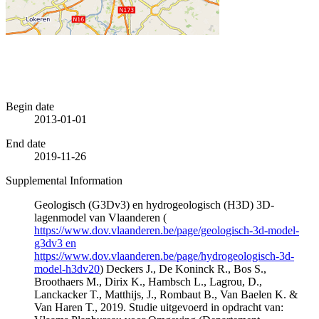
Begin date
2013-01-01
End date
2019-11-26
Supplemental Information
Geologisch (G3Dv3) en hydrogeologisch (H3D) 3D-
lagenmodel van Vlaanderen (
https://www.dov.vlaanderen.be/page/geologisch-3d-model-
g3dv3 en
https://www.dov.vlaanderen.be/page/hydrogeologisch-3d-
model-h3dv20
) Deckers J., De Koninck R., Bos S.,
Broothaers M., Dirix K., Hambsch L., Lagrou, D.,
Lanckacker T., Matthijs, J., Rombaut B., Van Baelen K. &
Van Haren T., 2019. Studie uitgevoerd in opdracht van: