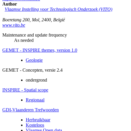
Author
Vlaamse Instelling voor Technologisch Onderzoek (VITO)
Boeretang 200
,
Mol
,
2400
,
België
www.vito.be
Maintenance and update frequency
As needed
GEMET - INSPIRE themes, version 1.0
Geologie
GEMET - Concepten, versie 2.4
ondergrond
INSPIRE - Spatial scope
Regionaal
GDI-Vlaanderen Trefwoorden
Herbruikbaar
Kosteloos
Vlaamse Open data