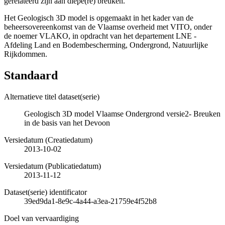
gerelateerd zijn aan diepe(re) breuken.
Het Geologisch 3D model is opgemaakt in het kader van de
beheersovereenkomst van de Vlaamse overheid met VITO, onder
de noemer VLAKO, in opdracht van het departement LNE -
Afdeling Land en Bodembescherming, Ondergrond, Natuurlijke
Rijkdommen.
Standaard
Alternatieve titel dataset(serie)
Geologisch 3D model Vlaamse Ondergrond versie2- Breuken
in de basis van het Devoon
Versiedatum (Creatiedatum)
2013-10-02
Versiedatum (Publicatiedatum)
2013-11-12
Dataset(serie) identificator
39ed9da1-8e9c-4a44-a3ea-21759e4f52b8
Doel van vervaardiging