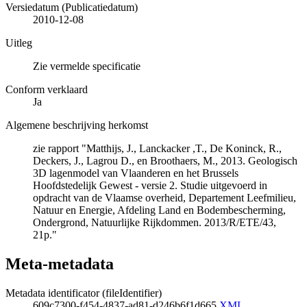
Versiedatum (Publicatiedatum)
2010-12-08
Uitleg
Zie vermelde specificatie
Conform verklaard
Ja
Algemene beschrijving herkomst
zie rapport "Matthijs, J., Lanckacker ,T., De Koninck, R.,
Deckers, J., Lagrou D., en Broothaers, M., 2013. Geologisch
3D lagenmodel van Vlaanderen en het Brussels
Hoofdstedelijk Gewest - versie 2. Studie uitgevoerd in
opdracht van de Vlaamse overheid, Departement Leefmilieu,
Natuur en Energie, Afdeling Land en Bodembescherming,
Ondergrond, Natuurlijke Rijkdommen. 2013/R/ETE/43,
21p."
Meta-metadata
Metadata identificator (fileIdentifier)
609c7300-f454-4837-ad81-d246b6f1d665
XML