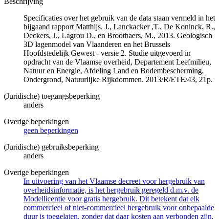
Beschrijving
Specificaties over het gebruik van de data staan vermeld in het
bijgaand rapport Matthijs, J., Lanckacker ,T., De Koninck, R.,
Deckers, J., Lagrou D., en Broothaers, M., 2013. Geologisch
3D lagenmodel van Vlaanderen en het Brussels
Hoofdstedelijk Gewest - versie 2. Studie uitgevoerd in
opdracht van de Vlaamse overheid, Departement Leefmilieu,
Natuur en Energie, Afdeling Land en Bodembescherming,
Ondergrond, Natuurlijke Rijkdommen. 2013/R/ETE/43, 21p.
(Juridische) toegangsbeperking
anders
Overige beperkingen
geen beperkingen
(Juridische) gebruiksbeperking
anders
Overige beperkingen
In uitvoering van het Vlaamse decreet voor hergebruik van
overheidsinformatie, is het hergebruik geregeld d.m.v. de
Modellicentie voor gratis hergebruik. Dit betekent dat elk
commercieel of niet-commercieel hergebruik voor onbepaalde
duur is toegelaten, zonder dat daar kosten aan verbonden zijn.