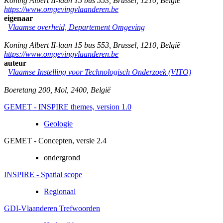
Koning Albert II-laan 15 bus 553
,
Brussel
,
1210
,
België
https://www.omgevingvlaanderen.be
eigenaar
Vlaamse overheid, Departement Omgeving
Koning Albert II-laan 15 bus 553
,
Brussel
,
1210
,
België
https://www.omgevingvlaanderen.be
auteur
Vlaamse Instelling voor Technologisch Onderzoek (VITO)
Boeretang 200
,
Mol
,
2400
,
België
GEMET - INSPIRE themes, version 1.0
Geologie
GEMET - Concepten, versie 2.4
ondergrond
INSPIRE - Spatial scope
Regionaal
GDI-Vlaanderen Trefwoorden