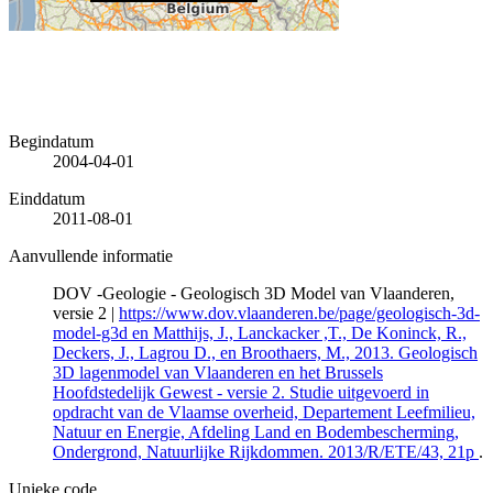
Begindatum
2004-04-01
Einddatum
2011-08-01
Aanvullende informatie
DOV -Geologie - Geologisch 3D Model van Vlaanderen,
versie 2 |
https://www.dov.vlaanderen.be/page/geologisch-3d-
model-g3d en Matthijs, J., Lanckacker ,T., De Koninck, R.,
Deckers, J., Lagrou D., en Broothaers, M., 2013. Geologisch
3D lagenmodel van Vlaanderen en het Brussels
Hoofdstedelijk Gewest - versie 2. Studie uitgevoerd in
opdracht van de Vlaamse overheid, Departement Leefmilieu,
Natuur en Energie, Afdeling Land en Bodembescherming,
Ondergrond, Natuurlijke Rijkdommen. 2013/R/ETE/43, 21p
.
Unieke code