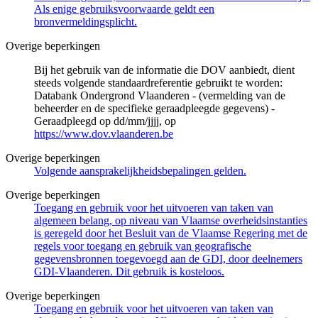
Als enige gebruiksvoorwaarde geldt een
bronvermeldingsplicht.
Overige beperkingen
Bij het gebruik van de informatie die DOV aanbiedt, dient
steeds volgende standaardreferentie gebruikt te worden:
Databank Ondergrond Vlaanderen - (vermelding van de
beheerder en de specifieke geraadpleegde gegevens) -
Geraadpleegd op dd/mm/jjjj, op
https://www.dov.vlaanderen.be
Overige beperkingen
Volgende aansprakelijkheidsbepalingen gelden.
Overige beperkingen
Toegang en gebruik voor het uitvoeren van taken van
algemeen belang, op niveau van Vlaamse overheidsinstanties
is geregeld door het Besluit van de Vlaamse Regering met de
regels voor toegang en gebruik van geografische
gegevensbronnen toegevoegd aan de GDI, door deelnemers
GDI-Vlaanderen. Dit gebruik is kosteloos.
Overige beperkingen
Toegang en gebruik voor het uitvoeren van taken van