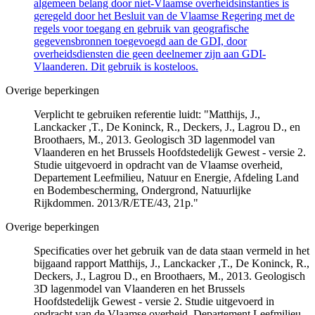
algemeen belang door niet-Vlaamse overheidsinstanties is
geregeld door het Besluit van de Vlaamse Regering met de
regels voor toegang en gebruik van geografische
gegevensbronnen toegevoegd aan de GDI, door
overheidsdiensten die geen deelnemer zijn aan GDI-
Vlaanderen. Dit gebruik is kosteloos.
Overige beperkingen
Verplicht te gebruiken referentie luidt: "Matthijs, J.,
Lanckacker ,T., De Koninck, R., Deckers, J., Lagrou D., en
Broothaers, M., 2013. Geologisch 3D lagenmodel van
Vlaanderen en het Brussels Hoofdstedelijk Gewest - versie 2.
Studie uitgevoerd in opdracht van de Vlaamse overheid,
Departement Leefmilieu, Natuur en Energie, Afdeling Land
en Bodembescherming, Ondergrond, Natuurlijke
Rijkdommen. 2013/R/ETE/43, 21p."
Overige beperkingen
Specificaties over het gebruik van de data staan vermeld in het
bijgaand rapport Matthijs, J., Lanckacker ,T., De Koninck, R.,
Deckers, J., Lagrou D., en Broothaers, M., 2013. Geologisch
3D lagenmodel van Vlaanderen en het Brussels
Hoofdstedelijk Gewest - versie 2. Studie uitgevoerd in
opdracht van de Vlaamse overheid, Departement Leefmilieu,