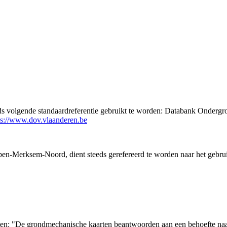
eds volgende standaardreferentie gebruikt te worden: Databank Ondergr
ps://www.dov.vlaanderen.be
en-Merksem-Noord, dient steeds gerefereerd te worden naar het gebru
arten: "De grondmechanische kaarten beantwoorden aan een behoefte n