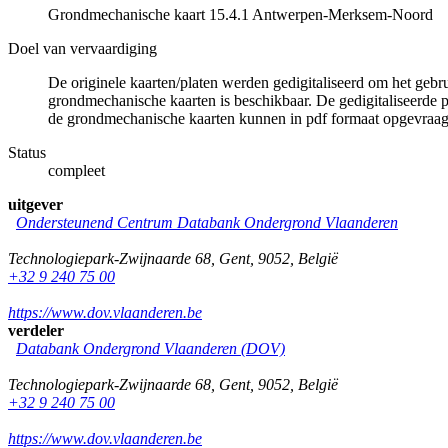
Grondmechanische kaart 15.4.1 Antwerpen-Merksem-Noord
Doel van vervaardiging
De originele kaarten/platen werden gedigitaliseerd om het gebr
grondmechanische kaarten is beschikbaar. De gedigitaliseerde 
de grondmechanische kaarten kunnen in pdf formaat opgevraa
Status
compleet
uitgever
Ondersteunend Centrum Databank Ondergrond Vlaanderen
Technologiepark-Zwijnaarde 68
,
Gent
,
9052
,
België
+32 9 240 75 00
https://www.dov.vlaanderen.be
verdeler
Databank Ondergrond Vlaanderen (DOV)
Technologiepark-Zwijnaarde 68
,
Gent
,
9052
,
België
+32 9 240 75 00
https://www.dov.vlaanderen.be