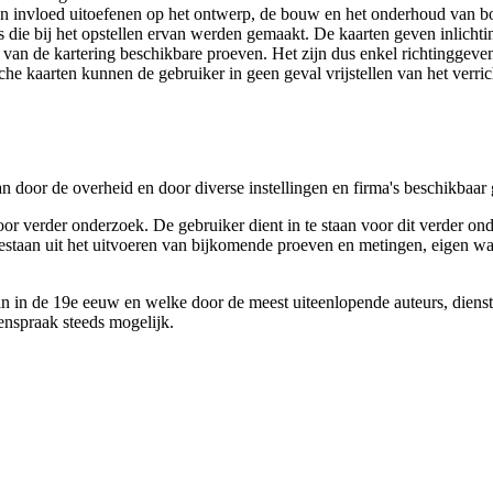
 een invloed uitoefenen op het ontwerp, de bouw en het onderhoud van
 die bij het opstellen ervan werden gemaakt. De kaarten geven inlich
e van de kartering beschikbare proeven. Het zijn dus enkel richtinggev
e kaarten kunnen de gebruiker in geen geval vrijstellen van het verri
n door de overheid en door diverse instellingen en firma's beschikbaa
verder onderzoek. De gebruiker dient in te staan voor dit verder ond
n bestaan uit het uitvoeren van bijkomende proeven en metingen, eigen
 in de 19e eeuw en welke door de meest uiteenlopende auteurs, diensten
genspraak steeds mogelijk.