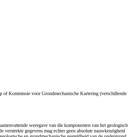
p of Kommissie voor Grondmechanische Kartering (verschillende
n samenvattende weergave van die komponenten van het geologisch
de verstrekte gegevens mag echter geen absolute nauwkeurigheid
e geologische en grondmechanische gesteldheid van de ondergrond