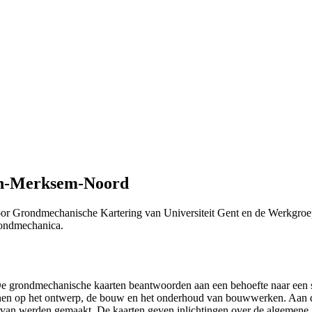
en-Merksem-Noord
or Grondmechanische Kartering van Universiteit Gent en de Werkgroe
Grondmechanica.
 "De grondmechanische kaarten beantwoorden aan een behoefte naar ee
efenen op het ontwerp, de bouw en het onderhoud van bouwwerken. Aan 
n ervan werden gemaakt. De kaarten geven inlichtingen over de algemen