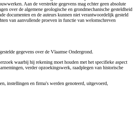
 bouwwerken. Aan de verstrekte gegevens mag echter geen absolute
tingen over de algemene geologische en grondmechanische gesteldheid
ende documenten en de auteurs kunnen niet verantwoordelijk gesteld
chten van aanvullende proeven in functie van welomschreven
r gestelde gegevens over de Vlaamse Ondergrond.
erzoek waarbij hij rekening moet houden met het specifieke aspect
 waarnemingen, verder opzoekingswerk, raadplegen van historische
, instellingen en firma's werden genoteerd, uitgevoerd,