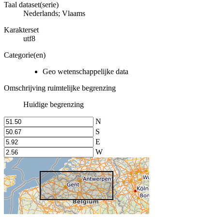
Taal dataset(serie)
Nederlands; Vlaams
Karakterset
utf8
Categorie(en)
Geo wetenschappelijke data
Omschrijving ruimtelijke begrenzing
Huidige begrenzing
N
S
E
W