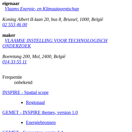
eigenaar
Vlaams Energie- en Klimaatagentschap
Koning Albert II-laan 20, bus 8
,
Brussel
,
1000
,
België
02 553 46 00
maker
VLAAMSE INSTELLING VOOR TECHNOLOGISCH
ONDERZOEK
Boeretang 200
,
Mol
,
2400
,
België
014 33 55 11
Frequentie
onbekend
INSPIRE - Spatial scope
Regionaal
GEMET - INSPIRE themes, version 1.0
Energiebronnen