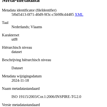
Meta-metadata
Metadata identificator (fileIdentifier)
5f6d5413-0f71-40d9-9f3c-c5b9f8cd4485
XML
Taal
Nederlands; Vlaams
Karakterset
utf8
Hiërarchisch niveau
dataset
Beschrijving hiërarchisch niveau
Dataset
Metadata wijzigingsdatum
2024-11-18
Naam metadatastandaard
ISO 19115/2003/Cor.1:2006/INSPIRE-TG2.0
Versie metadatastandaard