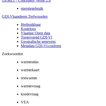
GEMET - Concepten, versie 2.4
energiegebruik
GDI-Vlaanderen Trefwoorden
Herbruikbaar
Kosteloos
Vlaamse Open data
Toegevoegd GDI-Vl
Geografische gegevens
Metadata GDI-Vl-conform
Zoekwoorden
warmteatlas
warmtekaart
restwarmte
warmtevraag
koudevraag
VEA