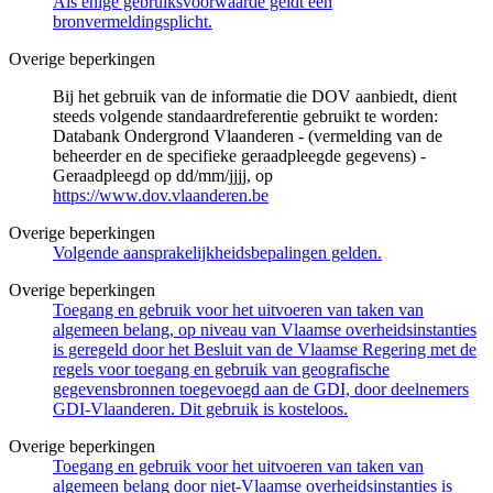
Als enige gebruiksvoorwaarde geldt een
bronvermeldingsplicht.
Overige beperkingen
Bij het gebruik van de informatie die DOV aanbiedt, dient
steeds volgende standaardreferentie gebruikt te worden:
Databank Ondergrond Vlaanderen - (vermelding van de
beheerder en de specifieke geraadpleegde gegevens) -
Geraadpleegd op dd/mm/jjjj, op
https://www.dov.vlaanderen.be
Overige beperkingen
Volgende aansprakelijkheidsbepalingen gelden.
Overige beperkingen
Toegang en gebruik voor het uitvoeren van taken van
algemeen belang, op niveau van Vlaamse overheidsinstanties
is geregeld door het Besluit van de Vlaamse Regering met de
regels voor toegang en gebruik van geografische
gegevensbronnen toegevoegd aan de GDI, door deelnemers
GDI-Vlaanderen. Dit gebruik is kosteloos.
Overige beperkingen
Toegang en gebruik voor het uitvoeren van taken van
algemeen belang door niet-Vlaamse overheidsinstanties is