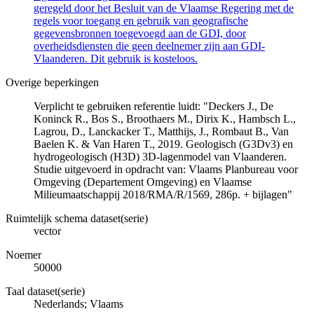
geregeld door het Besluit van de Vlaamse Regering met de
regels voor toegang en gebruik van geografische
gegevensbronnen toegevoegd aan de GDI, door
overheidsdiensten die geen deelnemer zijn aan GDI-
Vlaanderen. Dit gebruik is kosteloos.
Overige beperkingen
Verplicht te gebruiken referentie luidt: "Deckers J., De
Koninck R., Bos S., Broothaers M., Dirix K., Hambsch L.,
Lagrou, D., Lanckacker T., Matthijs, J., Rombaut B., Van
Baelen K. & Van Haren T., 2019. Geologisch (G3Dv3) en
hydrogeologisch (H3D) 3D-lagenmodel van Vlaanderen.
Studie uitgevoerd in opdracht van: Vlaams Planbureau voor
Omgeving (Departement Omgeving) en Vlaamse
Milieumaatschappij 2018/RMA/R/1569, 286p. + bijlagen"
Ruimtelijk schema dataset(serie)
vector
Noemer
50000
Taal dataset(serie)
Nederlands; Vlaams