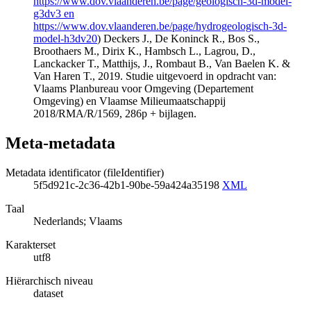
https://www.dov.vlaanderen.be/page/geologisch-3d-model-
g3dv3 en
https://www.dov.vlaanderen.be/page/hydrogeologisch-3d-
model-h3dv20
) Deckers J., De Koninck R., Bos S.,
Broothaers M., Dirix K., Hambsch L., Lagrou, D.,
Lanckacker T., Matthijs, J., Rombaut B., Van Baelen K. &
Van Haren T., 2019. Studie uitgevoerd in opdracht van:
Vlaams Planbureau voor Omgeving (Departement
Omgeving) en Vlaamse Milieumaatschappij
2018/RMA/R/1569, 286p + bijlagen.
Meta-metadata
Metadata identificator (fileIdentifier)
5f5d921c-2c36-42b1-90be-59a424a35198
XML
Taal
Nederlands; Vlaams
Karakterset
utf8
Hiërarchisch niveau
dataset