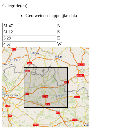
Categorie(en)
Geo wetenschappelijke data
N
S
E
W