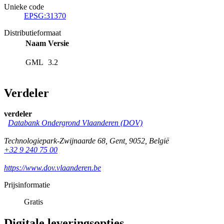
Unieke code
EPSG:31370
Distributieformaat
Naam
Versie
GML
3.2
Verdeler
verdeler
Databank Ondergrond Vlaanderen (DOV)
Technologiepark-Zwijnaarde 68
,
Gent
,
9052
,
België
+32 9 240 75 00
https://www.dov.vlaanderen.be
Prijsinformatie
Gratis
Digitale leveringsopties