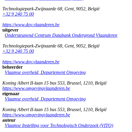
Technologiepark-Zwijnaarde 68
,
Gent
,
9052
,
België
+32 9 240 75 00
https://www.dov.vlaanderen.be
uitgever
Ondersteunend Centrum Databank Ondergrond Vlaanderen
Technologiepark-Zwijnaarde 68
,
Gent
,
9052
,
België
+32 9 240 75 00
https://www.dov.vlaanderen.be
beheerder
Vlaamse overheid, Departement Omgeving
Koning Albert II-laan 15 bus 553
,
Brussel
,
1210
,
België
https://www.omgevingvlaanderen.be
eigenaar
Vlaamse overheid, Departement Omgeving
Koning Albert II-laan 15 bus 553
,
Brussel
,
1210
,
België
https://www.omgevingvlaanderen.be
auteur
Vlaamse Instelling voor Technologisch Onderzoek (VITO)