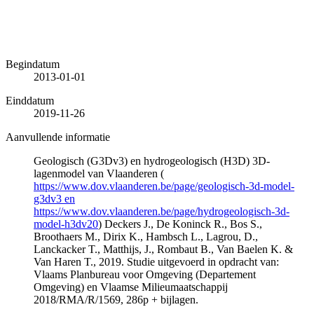
Begindatum
2013-01-01
Einddatum
2019-11-26
Aanvullende informatie
Geologisch (G3Dv3) en hydrogeologisch (H3D) 3D-
lagenmodel van Vlaanderen (
https://www.dov.vlaanderen.be/page/geologisch-3d-model-
g3dv3 en
https://www.dov.vlaanderen.be/page/hydrogeologisch-3d-
model-h3dv20
) Deckers J., De Koninck R., Bos S.,
Broothaers M., Dirix K., Hambsch L., Lagrou, D.,
Lanckacker T., Matthijs, J., Rombaut B., Van Baelen K. &
Van Haren T., 2019. Studie uitgevoerd in opdracht van:
Vlaams Planbureau voor Omgeving (Departement
Omgeving) en Vlaamse Milieumaatschappij
2018/RMA/R/1569, 286p + bijlagen.