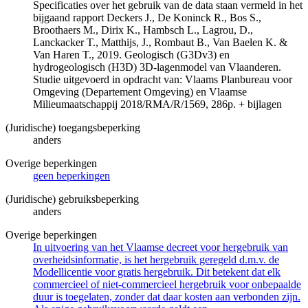
Specificaties over het gebruik van de data staan vermeld in het
bijgaand rapport Deckers J., De Koninck R., Bos S.,
Broothaers M., Dirix K., Hambsch L., Lagrou, D.,
Lanckacker T., Matthijs, J., Rombaut B., Van Baelen K. &
Van Haren T., 2019. Geologisch (G3Dv3) en
hydrogeologisch (H3D) 3D-lagenmodel van Vlaanderen.
Studie uitgevoerd in opdracht van: Vlaams Planbureau voor
Omgeving (Departement Omgeving) en Vlaamse
Milieumaatschappij 2018/RMA/R/1569, 286p. + bijlagen
(Juridische) toegangsbeperking
anders
Overige beperkingen
geen beperkingen
(Juridische) gebruiksbeperking
anders
Overige beperkingen
In uitvoering van het Vlaamse decreet voor hergebruik van
overheidsinformatie, is het hergebruik geregeld d.m.v. de
Modellicentie voor gratis hergebruik. Dit betekent dat elk
commercieel of niet-commercieel hergebruik voor onbepaalde
duur is toegelaten, zonder dat daar kosten aan verbonden zijn.