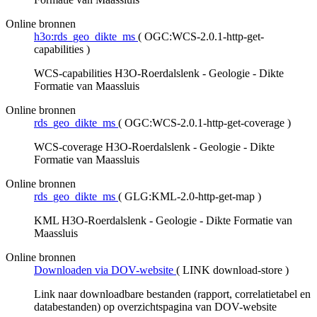
Online bronnen
h3o:rds_geo_dikte_ms
(
OGC:WCS-2.0.1-http-get-
capabilities
)
WCS-capabilities H3O-Roerdalslenk - Geologie - Dikte
Formatie van Maassluis
Online bronnen
rds_geo_dikte_ms
(
OGC:WCS-2.0.1-http-get-coverage
)
WCS-coverage H3O-Roerdalslenk - Geologie - Dikte
Formatie van Maassluis
Online bronnen
rds_geo_dikte_ms
(
GLG:KML-2.0-http-get-map
)
KML H3O-Roerdalslenk - Geologie - Dikte Formatie van
Maassluis
Online bronnen
Downloaden via DOV-website
(
LINK download-store
)
Link naar downloadbare bestanden (rapport, correlatietabel en
databestanden) op overzichtspagina van DOV-website