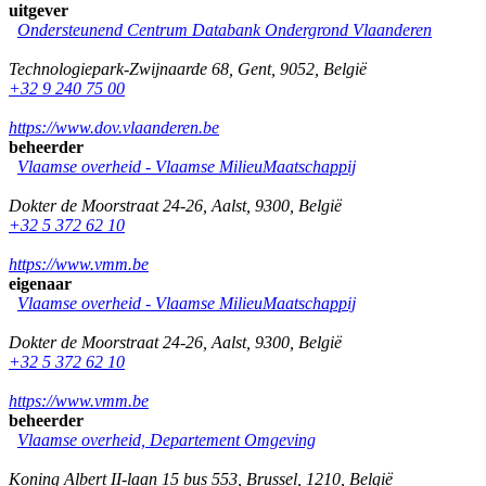
uitgever
Ondersteunend Centrum Databank Ondergrond Vlaanderen
Technologiepark-Zwijnaarde 68
,
Gent
,
9052
,
België
+32 9 240 75 00
https://www.dov.vlaanderen.be
beheerder
Vlaamse overheid - Vlaamse MilieuMaatschappij
Dokter de Moorstraat 24-26
,
Aalst
,
9300
,
België
+32 5 372 62 10
https://www.vmm.be
eigenaar
Vlaamse overheid - Vlaamse MilieuMaatschappij
Dokter de Moorstraat 24-26
,
Aalst
,
9300
,
België
+32 5 372 62 10
https://www.vmm.be
beheerder
Vlaamse overheid, Departement Omgeving
Koning Albert II-laan 15 bus 553
,
Brussel
,
1210
,
België