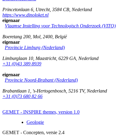
Princetonlaan 6
,
Utrecht
,
3584 CB
,
Nederland
https://www.dinoloket.nl
eigenaar
Vlaamse Instelling voor Technologisch Onderzoek (VITO)
Boeretang 200
,
Mol
,
2400
,
België
eigenaar
Provincie Limburg (Nederland)
Limburglaan 10
,
Maastricht
,
6229 GA
,
Nederland
+31 (0)43 389 8939
eigenaar
Provincie Noord-Brabant (Nederland)
Brabantlaan 1
,
's-Hertogenbosch
,
5216 TV
,
Nederland
+31 (0)73 680 82 66
GEMET - INSPIRE themes, version 1.0
Geologie
GEMET - Concepten, versie 2.4