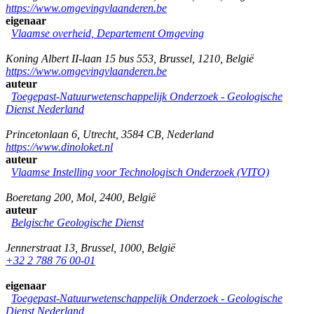
https://www.omgevingvlaanderen.be
eigenaar
Vlaamse overheid, Departement Omgeving
Koning Albert II-laan 15 bus 553
,
Brussel
,
1210
,
België
https://www.omgevingvlaanderen.be
auteur
Toegepast-Natuurwetenschappelijk Onderzoek - Geologische
Dienst Nederland
Princetonlaan 6
,
Utrecht
,
3584 CB
,
Nederland
https://www.dinoloket.nl
auteur
Vlaamse Instelling voor Technologisch Onderzoek (VITO)
Boeretang 200
,
Mol
,
2400
,
België
auteur
Belgische Geologische Dienst
Jennerstraat 13
,
Brussel
,
1000
,
België
+32 2 788 76 00-01
eigenaar
Toegepast-Natuurwetenschappelijk Onderzoek - Geologische
Dienst Nederland