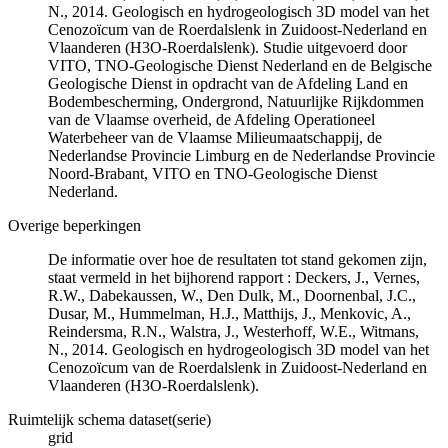
N., 2014. Geologisch en hydrogeologisch 3D model van het
Cenozoïcum van de Roerdalslenk in Zuidoost-Nederland en
Vlaanderen (H3O-Roerdalslenk). Studie uitgevoerd door
VITO, TNO-Geologische Dienst Nederland en de Belgische
Geologische Dienst in opdracht van de Afdeling Land en
Bodembescherming, Ondergrond, Natuurlijke Rijkdommen
van de Vlaamse overheid, de Afdeling Operationeel
Waterbeheer van de Vlaamse Milieumaatschappij, de
Nederlandse Provincie Limburg en de Nederlandse Provincie
Noord-Brabant, VITO en TNO-Geologische Dienst
Nederland.
Overige beperkingen
De informatie over hoe de resultaten tot stand gekomen zijn,
staat vermeld in het bijhorend rapport : Deckers, J., Vernes,
R.W., Dabekaussen, W., Den Dulk, M., Doornenbal, J.C.,
Dusar, M., Hummelman, H.J., Matthijs, J., Menkovic, A.,
Reindersma, R.N., Walstra, J., Westerhoff, W.E., Witmans,
N., 2014. Geologisch en hydrogeologisch 3D model van het
Cenozoïcum van de Roerdalslenk in Zuidoost-Nederland en
Vlaanderen (H3O-Roerdalslenk).
Ruimtelijk schema dataset(serie)
grid