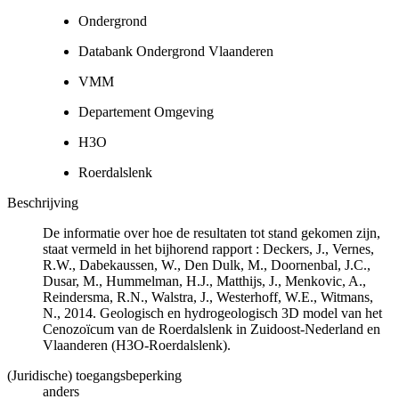
Ondergrond
Databank Ondergrond Vlaanderen
VMM
Departement Omgeving
H3O
Roerdalslenk
Beschrijving
De informatie over hoe de resultaten tot stand gekomen zijn,
staat vermeld in het bijhorend rapport : Deckers, J., Vernes,
R.W., Dabekaussen, W., Den Dulk, M., Doornenbal, J.C.,
Dusar, M., Hummelman, H.J., Matthijs, J., Menkovic, A.,
Reindersma, R.N., Walstra, J., Westerhoff, W.E., Witmans,
N., 2014. Geologisch en hydrogeologisch 3D model van het
Cenozoïcum van de Roerdalslenk in Zuidoost-Nederland en
Vlaanderen (H3O-Roerdalslenk).
(Juridische) toegangsbeperking
anders