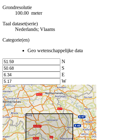
Grondresolutie
100.00 meter
Taal dataset(serie)
Nederlands; Vlaams
Categorie(en)
Geo wetenschappelijke data
N
S
E
W