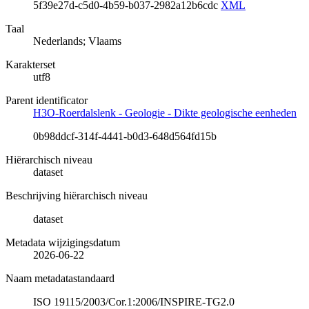
5f39e27d-c5d0-4b59-b037-2982a12b6cdc
XML
Taal
Nederlands; Vlaams
Karakterset
utf8
Parent identificator
H3O-Roerdalslenk - Geologie - Dikte geologische eenheden
0b98ddcf-314f-4441-b0d3-648d564fd15b
Hiërarchisch niveau
dataset
Beschrijving hiërarchisch niveau
dataset
Metadata wijzigingsdatum
2026-06-22
Naam metadatastandaard
ISO 19115/2003/Cor.1:2006/INSPIRE-TG2.0