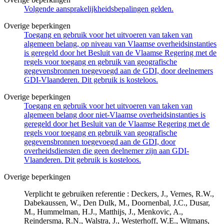
Volgende aansprakelijkheidsbepalingen gelden.
Overige beperkingen
Toegang en gebruik voor het uitvoeren van taken van
algemeen belang, op niveau van Vlaamse overheidsinstanties
is geregeld door het Besluit van de Vlaamse Regering met de
regels voor toegang en gebruik van geografische
gegevensbronnen toegevoegd aan de GDI, door deelnemers
GDI-Vlaanderen. Dit gebruik is kosteloos.
Overige beperkingen
Toegang en gebruik voor het uitvoeren van taken van
algemeen belang door niet-Vlaamse overheidsinstanties is
geregeld door het Besluit van de Vlaamse Regering met de
regels voor toegang en gebruik van geografische
gegevensbronnen toegevoegd aan de GDI, door
overheidsdiensten die geen deelnemer zijn aan GDI-
Vlaanderen. Dit gebruik is kosteloos.
Overige beperkingen
Verplicht te gebruiken referentie : Deckers, J., Vernes, R.W.,
Dabekaussen, W., Den Dulk, M., Doornenbal, J.C., Dusar,
M., Hummelman, H.J., Matthijs, J., Menkovic, A.,
Reindersma, R.N., Walstra, J., Westerhoff, W.E., Witmans,