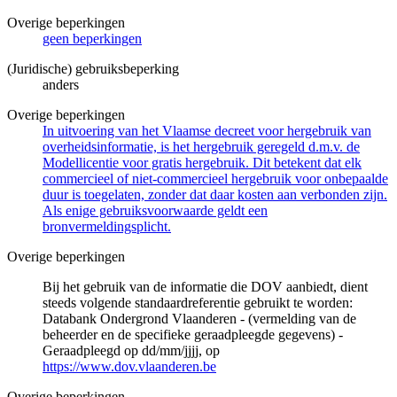
Overige beperkingen
geen beperkingen
(Juridische) gebruiksbeperking
anders
Overige beperkingen
In uitvoering van het Vlaamse decreet voor hergebruik van
overheidsinformatie, is het hergebruik geregeld d.m.v. de
Modellicentie voor gratis hergebruik. Dit betekent dat elk
commercieel of niet-commercieel hergebruik voor onbepaalde
duur is toegelaten, zonder dat daar kosten aan verbonden zijn.
Als enige gebruiksvoorwaarde geldt een
bronvermeldingsplicht.
Overige beperkingen
Bij het gebruik van de informatie die DOV aanbiedt, dient
steeds volgende standaardreferentie gebruikt te worden:
Databank Ondergrond Vlaanderen - (vermelding van de
beheerder en de specifieke geraadpleegde gegevens) -
Geraadpleegd op dd/mm/jjjj, op
https://www.dov.vlaanderen.be
Overige beperkingen