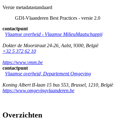
Versie metadatastandaard
GDI-Vlaanderen Best Practices - versie 2.0
contactpunt
Vlaamse overheid - Vlaamse MilieuMaatschappij
Dokter de Moorstraat 24-26
,
Aalst
,
9300
,
België
+32 5 372 62 10
https://www.vmm.be
contactpunt
Vlaamse overheid, Departement Omgeving
Koning Albert II-laan 15 bus 553
,
Brussel
,
1210
,
België
https://www.omgevingvlaanderen.be
Overzichten