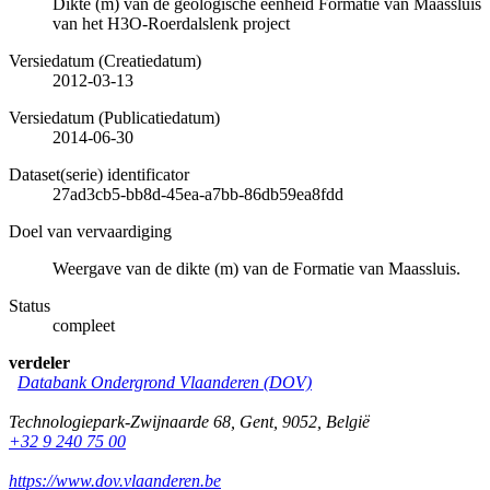
Dikte (m) van de geologische eenheid Formatie van Maassluis
van het H3O-Roerdalslenk project
Versiedatum (Creatiedatum)
2012-03-13
Versiedatum (Publicatiedatum)
2014-06-30
Dataset(serie) identificator
27ad3cb5-bb8d-45ea-a7bb-86db59ea8fdd
Doel van vervaardiging
Weergave van de dikte (m) van de Formatie van Maassluis.
Status
compleet
verdeler
Databank Ondergrond Vlaanderen (DOV)
Technologiepark-Zwijnaarde 68
,
Gent
,
9052
,
België
+32 9 240 75 00
https://www.dov.vlaanderen.be