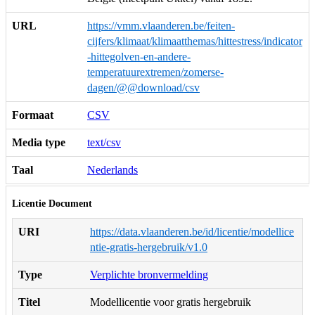
URL
https://vmm.vlaanderen.be/feiten-
cijfers/klimaat/klimaatthemas/hittestress/indicator
-hittegolven-en-andere-
temperatuurextremen/zomerse-
dagen/@@download/csv
Formaat
CSV
Media type
text/csv
Taal
Nederlands
Licentie Document
URI
https://data.vlaanderen.be/id/licentie/modellice
ntie-gratis-hergebruik/v1.0
Type
Verplichte bronvermelding
Titel
Modellicentie voor gratis hergebruik