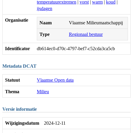
temperatuurextremen
|
vorst
|
warm
|
koud
|
ijsdagen
Organisatie
Naam
Vlaamse Milieumaatschappij
Type
Regionaal bestuur
Identificator
db614ec0-d70c-4797-bef7-c52cda3ca5cb
Metadata DCAT
Statuut
Vlaamse Open data
Thema
Milieu
Versie informatie
Wijzigingsdatum
2024-12-11