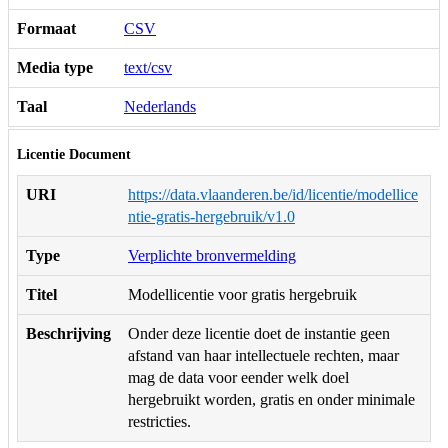
Formaat
CSV
Media type
text/csv
Taal
Nederlands
Licentie Document
URI
https://data.vlaanderen.be/id/licentie/modellice
ntie-gratis-hergebruik/v1.0
Type
Verplichte bronvermelding
Titel
Modellicentie voor gratis hergebruik
Beschrijving
Onder deze licentie doet de instantie geen
afstand van haar intellectuele rechten, maar
mag de data voor eender welk doel
hergebruikt worden, gratis en onder minimale
restricties.