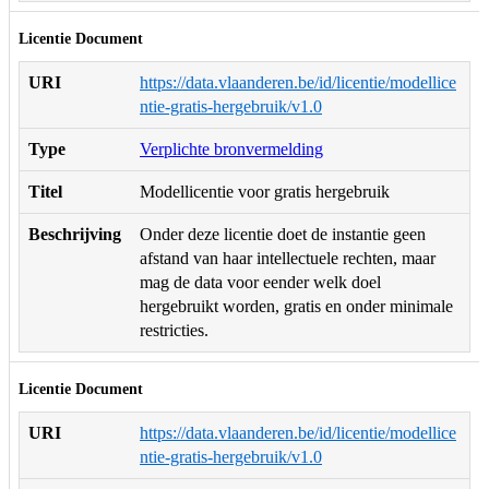
Licentie Document
URI
https://data.vlaanderen.be/id/licentie/modellice
ntie-gratis-hergebruik/v1.0
Type
Verplichte bronvermelding
Titel
Modellicentie voor gratis hergebruik
Beschrijving
Onder deze licentie doet de instantie geen
afstand van haar intellectuele rechten, maar
mag de data voor eender welk doel
hergebruikt worden, gratis en onder minimale
restricties.
Licentie Document
URI
https://data.vlaanderen.be/id/licentie/modellice
ntie-gratis-hergebruik/v1.0