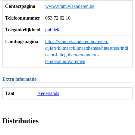
Contactpagina
www.vmm.vlaanderen.be
Telefoonnummer
053 72 62 10
Toegankelijkheid
publiek
Landingspagina
https://vmm.vlaanderen.be/feiten-
cijfers/klimaat/klimaatthemas/hittestress/indi
cator-hittegolven-en-andere-
temperatuurextremen
Extra informatie
Taal
Nederlands
Distributies