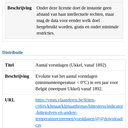
Beschrijving
Onder deze licentie doet de instantie geen
afstand van haar intellectuele rechten, maar
mag de data voor eender welk doel
hergebruikt worden, gratis en onder minimale
restricties.
Distributie
Titel
Aantal vorstdagen (Ukkel, vanaf 1892)
Beschrijving
Evolutie van het aantal vorstdagen
(minimumtemperatuur < 0°C) in een jaar voor
België (meetpunt Ukkel) vanaf 1892.
URL
https://vmm.vlaanderen.be/feiten-
cijfers/klimaat/klimaatthemas/hittestress/indicator
-hittegolven-en-andere-
temperatuurextremen/vorstdagen/@@download/
csv