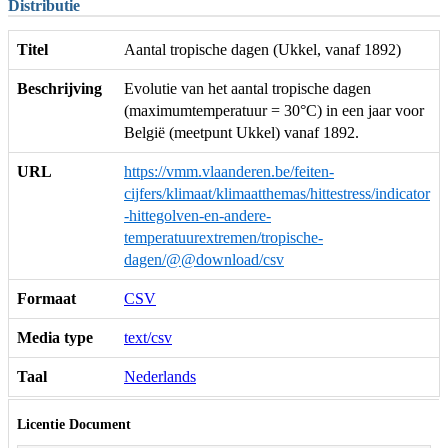
Distributie
Titel
Aantal tropische dagen (Ukkel, vanaf 1892)
Beschrijving
Evolutie van het aantal tropische dagen
(maximumtemperatuur = 30°C) in een jaar voor
België (meetpunt Ukkel) vanaf 1892.
URL
https://vmm.vlaanderen.be/feiten-
cijfers/klimaat/klimaatthemas/hittestress/indicator
-hittegolven-en-andere-
temperatuurextremen/tropische-
dagen/@@download/csv
Formaat
CSV
Media type
text/csv
Taal
Nederlands
Licentie Document