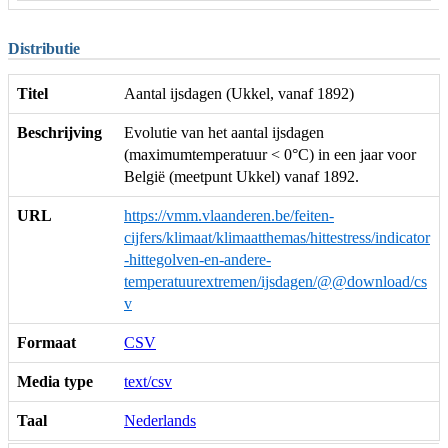
Distributie
Titel
Aantal ijsdagen (Ukkel, vanaf 1892)
Beschrijving
Evolutie van het aantal ijsdagen
(maximumtemperatuur < 0°C) in een jaar voor
België (meetpunt Ukkel) vanaf 1892.
URL
https://vmm.vlaanderen.be/feiten-
cijfers/klimaat/klimaatthemas/hittestress/indicator
-hittegolven-en-andere-
temperatuurextremen/ijsdagen/@@download/cs
v
Formaat
CSV
Media type
text/csv
Taal
Nederlands