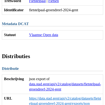
Trefwoord
Fietstelpaal
|
Fietsen
Identificator
fietstelpaal-groendreef-2024-gent
Metadata DCAT
Statuut
Vlaamse Open data
Distributies
Distributie
Beschrijving
json export of
data.stad.gent/api/v2/catalog/datasets/fietstelpaal-
groendreef-2024-gent
URL
https://data.stad.gent/api/v2/catalog/datasets/fietst
elpaal-groendreef-2024-gent/exports/json