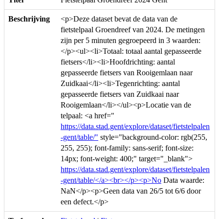
Beschrijving
<p>Deze dataset bevat de data van de
fietstelpaal Groendreef van 2024. De metingen
zijn per 5 minuten gegroepeerd in 3 waarden:
</p><ul><li>Totaal: totaal aantal gepasseerde
fietsers</li><li>Hoofdrichting: aantal
gepasseerde fietsers van Rooigemlaan naar
Zuidkaai</li><li>Tegenrichting: aantal
gepasseerde fietsers van Zuidkaai naar
Rooigemlaan</li></ul><p>Locatie van de
telpaal: <a href="
https://data.stad.gent/explore/dataset/fietstelpalen
-gent/table/"
style="background-color: rgb(255,
255, 255); font-family: sans-serif; font-size:
14px; font-weight: 400;" target="_blank">
https://data.stad.gent/explore/dataset/fietstelpalen
-gent/table/</a><br></p><p>No
Data waarde:
NaN</p><p>Geen data van 26/5 tot 6/6 door
een defect.</p>