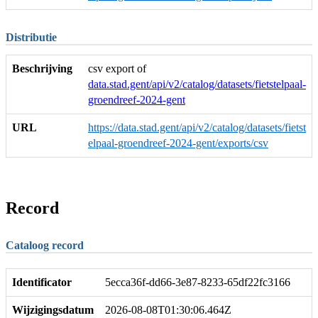
Distributie
Beschrijving
csv export of
data.stad.gent/api/v2/catalog/datasets/fietstelpaal-
groendreef-2024-gent
URL
https://data.stad.gent/api/v2/catalog/datasets/fietst
elpaal-groendreef-2024-gent/exports/csv
Record
Cataloog record
Identificator
5ecca36f-dd66-3e87-8233-65df22fc3166
Wijzigingsdatum
2026-08-08T01:30:06.464Z