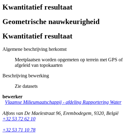
Kwantitatief resultaat
Geometrische nauwkeurigheid
Kwantitatief resultaat
Algemene beschrijving herkomst
Meetplaatsen worden opgemeten op terrein met GPS of
afgeleid van topokaarten
Beschrijving bewerking
Zie datasets
bewerker
Vlaamse Milieumaatschappij - afdeling Rapportering Water
Alfons van De Maelestraat 96
,
Erembodegem
,
9320
,
België
+32 53 72 62 10
+32 53 71 10 78