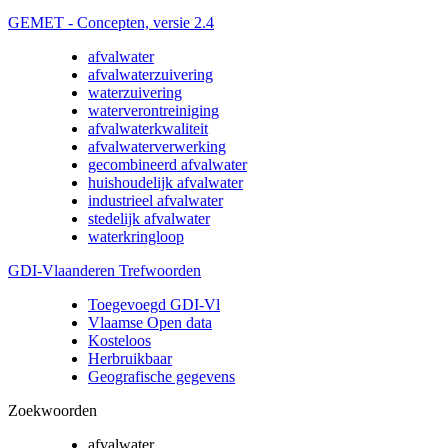
GEMET - Concepten, versie 2.4
afvalwater
afvalwaterzuivering
waterzuivering
waterverontreiniging
afvalwaterkwaliteit
afvalwaterverwerking
gecombineerd afvalwater
huishoudelijk afvalwater
industrieel afvalwater
stedelijk afvalwater
waterkringloop
GDI-Vlaanderen Trefwoorden
Toegevoegd GDI-Vl
Vlaamse Open data
Kosteloos
Herbruikbaar
Geografische gegevens
Zoekwoorden
afvalwater