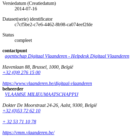
Versiedatum (Creatiedatum)
2014-07-16
Dataset(serie) identificator
c7cf5be2-c7e6-4462-8b98-ca074eef2fde
Status
compleet
contactpunt
agentschap Digitaal Vlaanderen -
Helpdesk Digitaal Vlaanderen
Havenlaan 88
,
Brussel
,
1000
,
België
+32 (0)9 276 15 00
https://www.vlaanderen.be/digitaal-vlaanderen
beheerder
VLAAMSE MILIEUMAATSCHAPPIJ
Dokter De Moorstraat 24-26
,
Aalst
,
9300
,
België
+32 (0)53 72 62 10
+ 32 53 71 10 78
https://vmm.vlaanderen.be/