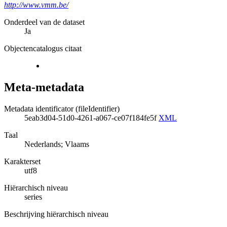
http://www.vmm.be/
Onderdeel van de dataset
Ja
Objectencatalogus citaat
Meta-metadata
Metadata identificator (fileIdentifier)
5eab3d04-51d0-4261-a067-ce07f184fe5f
XML
Taal
Nederlands; Vlaams
Karakterset
utf8
Hiërarchisch niveau
series
Beschrijving hiërarchisch niveau