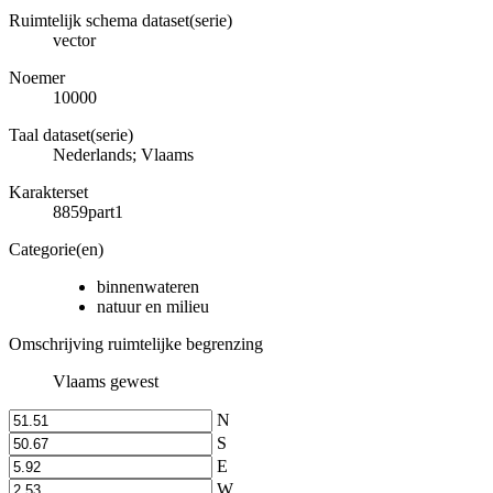
Ruimtelijk schema dataset(serie)
vector
Noemer
10000
Taal dataset(serie)
Nederlands; Vlaams
Karakterset
8859part1
Categorie(en)
binnenwateren
natuur en milieu
Omschrijving ruimtelijke begrenzing
Vlaams gewest
N
S
E
W