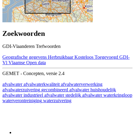
Zoekwoorden
GDI-Vlaanderen Trefwoorden
Geografische gegevens
Herbruikbaar
Kosteloos
Toegevoegd GDI-
Vl
Vlaamse Open data
GEMET - Concepten, versie 2.4
afvalwater
afvalwaterkwaliteit
afvalwaterverwerking
afvalwaterzuivering
gecombineerd afvalwater
huishoudelijk
afvalwater
industrieel afvalwater
stedelijk afvalwater
waterkringloop
waterverontreiniging
waterzuivering